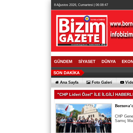
8 Ağustos 2026, Cumartesi | 06:08:48
GÜNDEM
SİYASET
DÜNYA
EKO
Ana Sayfa
Foto Galeri
Vide
"CHP Lideri Özel" İLE İLGİLİ HABER
Bornova’d
CHP Genel
Sarnıç Mah