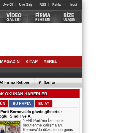
Üye Ol
Üye Girişi
RSS
Reklam
İletisim
MAGAZİN
KİTAP
YEREL
Firma Rehberi
İlanlar
K OKUNAN HABERLER
ÜN
BU HAFTA
BU AY
Parti Bornova'da gövde gösterisi:
ğlu, Sındır ve A..
YENİ Parti'nin İzmir'deki
örgütlenme çalışmaları
Bornova'da düzenlenen geniş