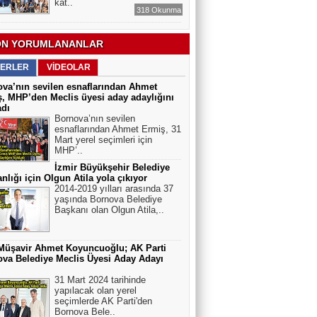
kat..
318 Okunma
N YORUMLANANLAR
ERLER
VİDEOLAR
va’nın sevilen esnaflarından Ahmet
, MHP’den Meclis üyesi aday adaylığını
adı
Bornova’nın sevilen
esnaflarından Ahmet Ermiş, 31
Mart yerel seçimleri için
MHP’..
İzmir Büyükşehir Belediye
nlığı için Olgun Atila yola çıkıyor
2014-2019 yılları arasında 37
yaşında Bornova Belediye
Başkanı olan Olgun Atila,..
Müşavir Ahmet Koyuncuoğlu; AK Parti
va Belediye Meclis Üyesi Aday Adayı
31 Mart 2024 tarihinde
yapılacak olan yerel
seçimlerde AK Parti'den
Bornova Bele..