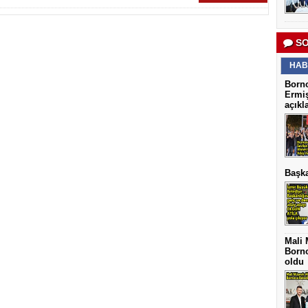
SO
HAB
Borno
Ermiş
açıkl
Başka
Mali 
Borno
oldu