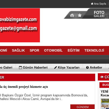
Ana Sayfa
NOMİ
SAĞLIK
SPOR
OTOMOBİL
EĞİTİM
TEKNOLOJİ
o Galeri
Günün Haberleri
Köşe Yazarları
Anketler
ÇO
LER
BUG
a üç önemli projeyi hizmete açtı
YENİ 
 Başkanı Özgür Özel, İzmir program kapsamında Bornova’da,
Kocao
allesi Mescid-i Aksa Camii, Avrupa’da bir i..
GÜNDEM