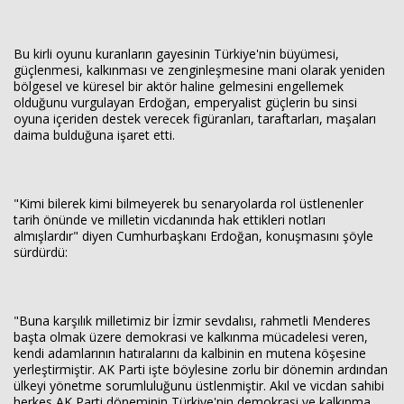
Bu kirli oyunu kuranların gayesinin Türkiye'nin büyümesi,
güçlenmesi, kalkınması ve zenginleşmesine mani olarak yeniden
bölgesel ve küresel bir aktör haline gelmesini engellemek
olduğunu vurgulayan Erdoğan, emperyalist güçlerin bu sinsi
oyuna içeriden destek verecek figüranları, taraftarları, maşaları
daima bulduğuna işaret etti.
"Kimi bilerek kimi bilmeyerek bu senaryolarda rol üstlenenler
tarih önünde ve milletin vicdanında hak ettikleri notları
almışlardır" diyen Cumhurbaşkanı Erdoğan, konuşmasını şöyle
sürdürdü:
"Buna karşılık milletimiz bir İzmir sevdalısı, rahmetli Menderes
başta olmak üzere demokrasi ve kalkınma mücadelesi veren,
kendi adamlarının hatıralarını da kalbinin en mutena köşesine
yerleştirmiştir. AK Parti işte böylesine zorlu bir dönemin ardından
ülkeyi yönetme sorumluluğunu üstlenmiştir. Akıl ve vicdan sahibi
herkes AK Parti döneminin Türkiye'nin demokrasi ve kalkınma