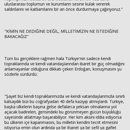
uluslararası toplumun ve kurumların sesine kulak vererek
saldırılarını ve katliamlarını bir an önce durdurmaya çağırıyoruz."
"KİMİN NE DEDİĞİNE DEĞİL, MİLLETİMİZİN NE İSTEDİĞİNE
BAKACAĞIZ"
Tüm bu gerçeklere rağmen hala Türkiye'nin sadece kendi
topraklarında ve kendi vatandaşlarından ibaret bir güç olmadığını
anlamayanlar olduğuna dikkati çeken Erdoğan, konuşmasını şu
sözlerle sürdürdü:
"Şayet biz kendi topraklarımızda ve kendi vatandaşlarımızla sınırlı
kalsaydık bizi bu coğrafyadan 40 defa kazıyıp atmışlardı. Türkiye,
başka ülkelerin başına gelse defalarca yeksan olmalarına yol
açacak badireleri, gerisindeki bu görünmeyen gücün büyüklüğü
sayesinde atlatmayı başarabiliyor. Her kim aksini iddia ediyorsa
bu ülkenin içe kapanmasını, bu milletin kendini tecrit etmesini
istiyorsa emin olun ardında ya bir ihanet ya bir sefil ya gaflet