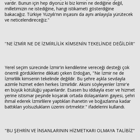
vardır. Bunun için hep diyoruz ki biz kimin ne dediğine değil,
milletimizin ne istediğine, hangi istikameti gösterdiğine
bakacağız. Türkiye Yüzyılı'nın inşasını da aynı anlayışla yürütecek
ve neticelendireceğiz."
''NE İZMİR NE DE İZMİRLİLİK KİMSENİN TEKELİNDE DEĞİLDİR''
Yerel seçim sürecinde İzmir'in kendilerine vereceği desteği çok
önemli gördüklerine dikkati çeken Erdoğan, "Ne İzmir ne de
İzmirlilik kimsenin tekelinde değildir. Bu şehre aşkla sevdayla
azimle hizmet eden herkes İzmirlidir. Aksini söyleyenler İzmir'e
en büyük kötülüğü yapanlardır. Esasen bu iddiayla eser ve hizmet
yerine istismar peşinde koşarak ortada dolaşanların gayesi, şehri
ihmal ederek İzmirlilere yaptıkları ihanetin ve boğazlarına kadar
battıkları yolsuzlukların üzerini örtmektir." ifadelerini kullandı.
"BU ŞEHRİN VE İNSANLARININ HİZMETKARI OLMAYA TALİBİZ"