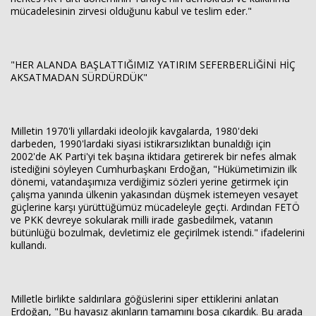
mücadelesinin zirvesi olduğunu kabul ve teslim eder."
"HER ALANDA BAŞLATTIĞIMIZ YATIRIM SEFERBERLİĞİNİ HİÇ
AKSATMADAN SÜRDÜRDÜK"
Milletin 1970'li yıllardaki ideolojik kavgalarda, 1980'deki
darbeden, 1990'lardaki siyasi istikrarsızlıktan bunaldığı için
2002'de AK Parti'yi tek başına iktidara getirerek bir nefes almak
istediğini söyleyen Cumhurbaşkanı Erdoğan, "Hükümetimizin ilk
dönemi, vatandaşımıza verdiğimiz sözleri yerine getirmek için
çalışma yanında ülkenin yakasından düşmek istemeyen vesayet
güçlerine karşı yürüttüğümüz mücadeleyle geçti. Ardından FETÖ
ve PKK devreye sokularak milli irade gasbedilmek, vatanın
bütünlüğü bozulmak, devletimiz ele geçirilmek istendi." ifadelerini
kullandı.
Milletle birlikte saldırılara göğüslerini siper ettiklerini anlatan
Erdoğan, "Bu hayasız akınların tamamını boşa çıkardık. Bu arada