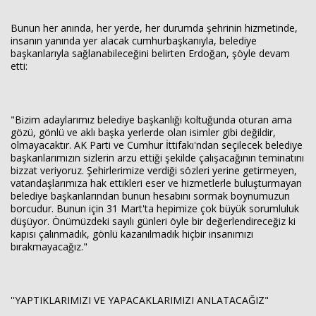
Bunun her anında, her yerde, her durumda şehrinin hizmetinde,
insanın yanında yer alacak cumhurbaşkanıyla, belediye
başkanlarıyla sağlanabileceğini belirten Erdoğan, şöyle devam
etti:
"Bizim adaylarımız belediye başkanlığı koltuğunda oturan ama
gözü, gönlü ve aklı başka yerlerde olan isimler gibi değildir,
olmayacaktır. AK Parti ve Cumhur İttifakı'ndan seçilecek belediye
başkanlarımızın sizlerin arzu ettiği şekilde çalışacağının teminatını
bizzat veriyoruz. Şehirlerimize verdiği sözleri yerine getirmeyen,
vatandaşlarımıza hak ettikleri eser ve hizmetlerle buluşturmayan
belediye başkanlarından bunun hesabını sormak boynumuzun
borcudur. Bunun için 31 Mart'ta hepimize çok büyük sorumluluk
düşüyor. Önümüzdeki sayılı günleri öyle bir değerlendireceğiz ki
kapısı çalınmadık, gönlü kazanılmadık hiçbir insanımızı
bırakmayacağız."
''YAPTIKLARIMIZI VE YAPACAKLARIMIZI ANLATACAĞIZ"