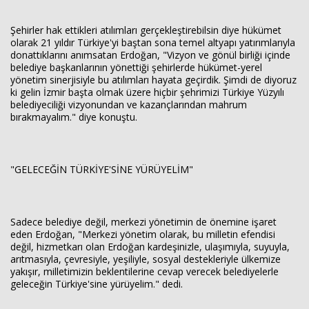
Şehirler hak ettikleri atılımları gerçekleştirebilsin diye hükümet
olarak 21 yıldır Türkiye'yi baştan sona temel altyapı yatırımlarıyla
donattıklarını anımsatan Erdoğan, "Vizyon ve gönül birliği içinde
belediye başkanlarının yönettiği şehirlerde hükümet-yerel
yönetim sinerjisiyle bu atılımları hayata geçirdik. Şimdi de diyoruz
ki gelin İzmir başta olmak üzere hiçbir şehrimizi Türkiye Yüzyılı
belediyeciliği vizyonundan ve kazançlarından mahrum
bırakmayalım." diye konuştu.
"GELECEĞİN TÜRKİYE'SİNE YÜRÜYELİM"
Sadece belediye değil, merkezi yönetimin de önemine işaret
eden Erdoğan, "Merkezi yönetim olarak, bu milletin efendisi
değil, hizmetkarı olan Erdoğan kardeşinizle, ulaşımıyla, suyuyla,
arıtmasıyla, çevresiyle, yeşiliyle, sosyal destekleriyle ülkemize
yakışır, milletimizin beklentilerine cevap verecek belediyelerle
geleceğin Türkiye'sine yürüyelim." dedi.