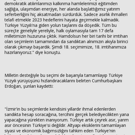
demokratik atılımlarımızı kalkınma hamlelerimizi eğitimden
sağlığa, ulaşımdan enerjiye, her alanda başlattığımız yatırım
seferberliğini hiç aksatmadan sürdürdük. Sadece asırlık ihmalleri
telafi etmekle 2023 hedeflerini hayata geçirmekle kalmadık.
Türkiye Yüzyılı'na giden yolun taşlarını da döşedik. Tüm bu
süreçte geneliyle yereliyle, halk oylamasıyla tam 17 defa
milletimizin huzuruna çıktık. Hamdolsun her biri tarihi bir imtihan
olan seçimlerin tamamından da sandıktan alnımızın akıyla birinci
olarak çıkmayı başardık. Şimdi 18. seçimimize, 18. imtihanımıza
hazırlanıyoruz." diye konuştu.
Milletin desteğiyle bu seçimi de başarıyla tamamlayıp Türkiye
Yüzyılı yürüyüşünü hızlandıracaklarını belirten Cumhurbaşkanı
Erdoğan, şunları kaydetti:
"İzmir'in bu seçimlerde kendisini yıllardır ihmal edenlerden
sandıkta hesap soracağına, tercihini gerçek belediyecilikten yana
yapacağına yürekten inanıyorum. Türkiye artık çeyrek asır, yarım
asır öncesinin Türkiye'si değildir. Altyapı eksiklerini tamamlayan
siyasi ve ekonomik bağımsızlığını tahkim eden Türkiye'nin