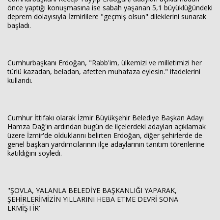
önce yaptığı konuşmasına ise sabah yaşanan 5,1 büyüklüğündeki
deprem dolayısıyla İzmirlilere "geçmiş olsun" dileklerini sunarak
başladı.
Cumhurbaşkanı Erdoğan, "Rabb'im, ülkemizi ve milletimizi her
türlü kazadan, beladan, afetten muhafaza eylesin." ifadelerini
kullandı.
Cumhur İttifakı olarak İzmir Büyükşehir Belediye Başkan Adayı
Hamza Dağ'ın ardından bugün de ilçelerdeki adayları açıklamak
üzere İzmir'de olduklarını belirten Erdoğan, diğer şehirlerde de
genel başkan yardımcılarının ilçe adaylarının tanıtım törenlerine
katıldığını söyledi.
''ŞOVLA, YALANLA BELEDİYE BAŞKANLIĞI YAPARAK,
ŞEHİRLERİMİZİN YILLARINI HEBA ETME DEVRİ SONA
ERMİŞTİR''