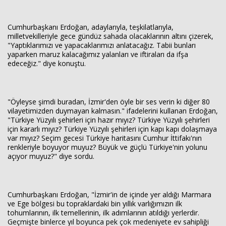
Cumhurbaşkanı Erdoğan, adaylarıyla, teşkilatlarıyla,
milletvekilleriyle gece gündüz sahada olacaklarının altını çizerek,
"Yaptıklarımızı ve yapacaklarımızı anlatacağız. Tabii bunları
yaparken maruz kalacağımız yalanları ve iftiraları da ifşa
edeceğiz." diye konuştu.
"Öyleyse şimdi buradan, İzmir'den öyle bir ses verin ki diğer 80
vilayetimizden duymayan kalmasın." ifadelerini kullanan Erdoğan,
"Türkiye Yüzyılı şehirleri için hazır mıyız? Türkiye Yüzyılı şehirleri
için kararlı mıyız? Türkiye Yüzyılı şehirleri için kapı kapı dolaşmaya
var mıyız? Seçim gecesi Türkiye haritasını Cumhur İttifakı'nın
renkleriyle boyuyor muyuz? Büyük ve güçlü Türkiye'nin yolunu
açıyor muyuz?" diye sordu.
Cumhurbaşkanı Erdoğan, "İzmir'in de içinde yer aldığı Marmara
ve Ege bölgesi bu topraklardaki bin yıllık varlığımızın ilk
tohumlarının, ilk temellerinin, ilk adımlarının atıldığı yerlerdir.
Geçmişte binlerce yıl boyunca pek çok medeniyete ev sahipliği