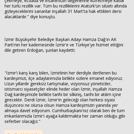
çekmeye, ecdada ve insanımızın değerlerine küfretmeye kadar
her türlü rezillik var. Tüm bu rezilliklerini Atatürk'ün silüeti altında
gizleyeceklerini sananlar inşallah 31 Mart'ta hak ettikleri dersi
alacaklardır." diye konuştu.
İzmir Büyükşehir Belediye Başkan Adayı Hamza Dağ'ın AK
Parti'nin her kademesinde İzmir'e ve Türkiye'ye hizmet ettiğini
dile getiren Erdoğan, şunları kaydetti:
"İzmir'i karış karış bilen, İzmirlinin her derdiyle dertlenen bu
kardeşimizi, ilçe adaylarımızla birlikte sizlere emanet ediyoruz.
Uzun yıllardır gereksiz tartışmalar, vizyonsuz yöneticiler,
istismarcı siyasetçiler elinde heder olan İzmir, inşallah Hamza
Dağ kardeşimizle birlikte tarihi bir silkiniş, tarihi bir atılım içine
girecektir. Derdi İzmir, İzmir'in geleceği olan herkesi siyasi
düşüncesi ne olursa olsun Hamza kardeşimizin yanında yer
almaya davet ediyorum. Cumhurbaşkanı'nız olarak ben de tüm
imkanlarımızla İzmir'i ayağa kaldırmakta her zaman olduğu gibi
seferber olacağız."