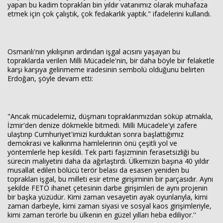
yapan bu kadim toprakları bin yıldır vatanımız olarak muhafaza
etmek için çok çalıştık, çok fedakarlık yaptık." ifadelerini kullandı.
Osmanlı'nın yıkılışının ardından işgal acısını yaşayan bu
topraklarda verilen Milli Mücadele'nin, bir daha böyle bir felaketle
karşı karşıya gelinmeme iradesinin sembolü olduğunu belirten
Erdoğan, şöyle devam etti:
"Ancak mücadelemiz, düşmanı topraklarımızdan söküp atmakla,
İzmir'den denize dökmekle bitmedi. Milli Mücadele'yi zafere
ulaştırıp Cumhuriyet'imizi kurduktan sonra başlattığımız
demokrasi ve kalkınma hamlelerinin önü çeşitli yol ve
yöntemlerle hep kesildi. Tek parti faşizminin ferasetsizliği bu
sürecin maliyetini daha da ağırlaştırdı. Ülkemizin başına 40 yıldır
musallat edilen bölücü terör belası da esasen yeniden bu
toprakları işgal, bu milleti esir etme girişiminin bir parçasıdır. Aynı
şekilde FETÖ ihanet çetesinin darbe girişimleri de aynı projenin
bir başka yüzüdür. Kimi zaman vesayetin ayak oyunlarıyla, kimi
zaman darbeyle, kimi zaman siyasi ve sosyal kaos girişimleriyle,
kimi zaman terörle bu ülkenin en güzel yılları heba ediliyor.''