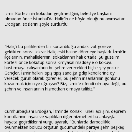
İzmir Körfezi'nin kokudan geçilmediğini, belediye başkanı
olmadan önce İstanbul'da Haliç'in de böyle olduğunu anımsatan
Erdoğan, sözlerini şöyle sürdürdü:
"Haliç'i bu pisliklerden biz kurtardık. Şu andaki zat göreve
geldikten sonra tekrar Haliç eski haline dönmeye başladı. İzmir'in
ilçelerinin, mahallelerinin, sokaklarının hali ortada. Şu güzelim
körfezi önce kokutup sonra kimyasal maddeyle o kokuyu
bastırmaya çalışanların bu şehre verecekleri hiçbir şey yoktur.
Gençler, İzmir halkını tıpış tıpış sandığa gidip kendilerine oy
verecek güruh olarak görenler, bu şehrin insanlarının gönlünü
kazanmak için niye uğraşsın? Biz, İzmir'e efendi olmaya değil, bu
şehrin ve insanlarının hizmetkarı olmaya talibiz."
Cumhurbaşkanı Erdoğan, İzmir'de Konak Tüneli açılışını, deprem
konutlarının inşası ve yaptıkları diğer hizmetleri bu anlayışla
hayata geçirdiklerini vurgulayarak, "Bunlarda darbecilikle
övünmekten bölücü örgütün güdümündeki partiye şehri peşkeş