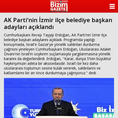
ANASAYFA
AK Parti'nin İzmir ilçe belediye başkan
KATEGORİLER
adayları açıklandı
YAZARLAR
Cumhurbaşkanı Recep Tayyip Erdoğan, AK Parti'nin İzmir ilçe
belediye başkan adaylarını açıkladı. Programda yaptığı
konuşmada, İsrail'e Gazze'ye yönelik saldırıları durdurma
ANKETLER
çağrısını yineleyen Cumhurbaşkanı Erdoğan, Uluslararası Adalet
Divanı'nın İsrail'in soykırım suçlamasıyla yargılanmasına yönelik
kararını da değerlendirdi. Erdoğan, ''Karar, dünya 5'ten büyüktür
FOTO GALERİ
haykırışımızın adeta bir aksisedasıdır. İsrail'i bir kez daha
uluslararası toplumun sesine kulak vererek, saldırılarını ve
VİDEO GALERİ
katliamlarını bir an önce durdurmaya çağırıyoruz.'' dedi.
KÜNYE
İLETİŞİM