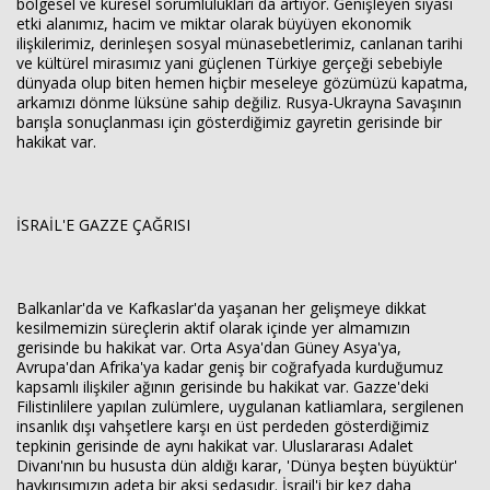
bölgesel ve küresel sorumlulukları da artıyor. Genişleyen siyasi
etki alanımız, hacim ve miktar olarak büyüyen ekonomik
ilişkilerimiz, derinleşen sosyal münasebetlerimiz, canlanan tarihi
ve kültürel mirasımız yani güçlenen Türkiye gerçeği sebebiyle
dünyada olup biten hemen hiçbir meseleye gözümüzü kapatma,
arkamızı dönme lüksüne sahip değiliz. Rusya-Ukrayna Savaşının
barışla sonuçlanması için gösterdiğimiz gayretin gerisinde bir
hakikat var.
İSRAİL'E GAZZE ÇAĞRISI
Balkanlar'da ve Kafkaslar'da yaşanan her gelişmeye dikkat
kesilmemizin süreçlerin aktif olarak içinde yer almamızın
gerisinde bu hakikat var. Orta Asya'dan Güney Asya'ya,
Avrupa'dan Afrika'ya kadar geniş bir coğrafyada kurduğumuz
kapsamlı ilişkiler ağının gerisinde bu hakikat var. Gazze'deki
Filistinlilere yapılan zulümlere, uygulanan katliamlara, sergilenen
insanlık dışı vahşetlere karşı en üst perdeden gösterdiğimiz
tepkinin gerisinde de aynı hakikat var. Uluslararası Adalet
Divanı'nın bu hususta dün aldığı karar, 'Dünya beşten büyüktür'
haykırışımızın adeta bir aksi sedasıdır. İsrail'i bir kez daha