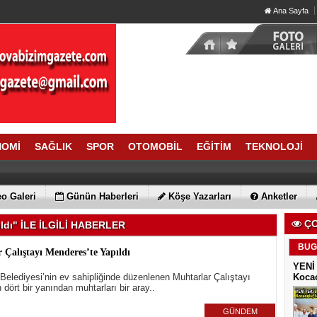
Ana Sayfa
NOMİ
SAĞLIK
SPOR
OTOMOBİL
EĞİTİM
TEKNOLOJİ
o Galeri
Günün Haberleri
Köşe Yazarları
Anketler
ÇO
ıldı" İLE İLGİLİ HABERLER
BUG
 Çalıştayı Menderes’te Yapıldı
YENİ 
elediyesi’nin ev sahipliğinde düzenlenen Muhtarlar Çalıştayı
Kocao
 dört bir yanından muhtarları bir aray..
GÜNDEM