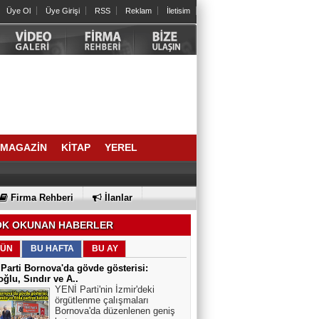
Üye Ol
Üye Girişi
RSS
Reklam
İletisim
MAGAZİN
KİTAP
YEREL
Firma Rehberi
İlanlar
K OKUNAN HABERLER
ÜN
BU HAFTA
BU AY
Parti Bornova'da gövde gösterisi:
ğlu, Sındır ve A..
YENİ Parti'nin İzmir'deki
örgütlenme çalışmaları
Bornova'da düzenlenen geniş