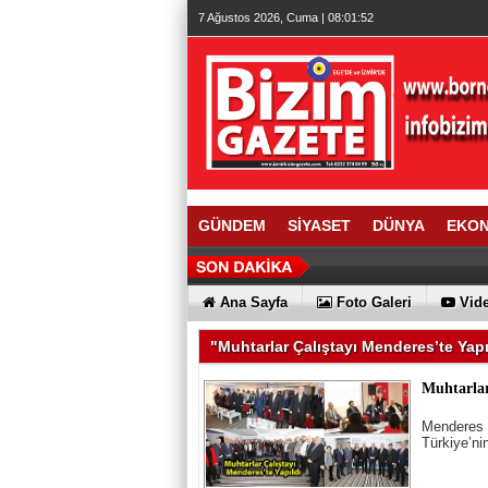
7 Ağustos 2026, Cuma | 08:01:53
GÜNDEM
SİYASET
DÜNYA
EKO
Ana Sayfa
Foto Galeri
Vide
"Muhtarlar Çalıştayı Menderes’te Yap
Muhtarlar
Menderes B
Türkiye’nin