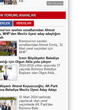
kat..
284 Okunma
N YORUMLANANLAR
ERLER
VİDEOLAR
va’nın sevilen esnaflarından Ahmet
, MHP’den Meclis üyesi aday adaylığını
adı
Bornova’nın sevilen
esnaflarından Ahmet Ermiş, 31
Mart yerel seçimleri için
MHP’..
İzmir Büyükşehir Belediye
nlığı için Olgun Atila yola çıkıyor
2014-2019 yılları arasında 37
yaşında Bornova Belediye
Başkanı olan Olgun Atila,..
Müşavir Ahmet Koyuncuoğlu; AK Parti
va Belediye Meclis Üyesi Aday Adayı
31 Mart 2024 tarihinde
yapılacak olan yerel
seçimlerde AK Parti'den
Bornova Bele..