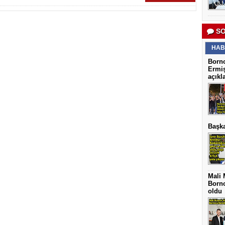
SO
HAB
Borno
Ermiş
açıkl
Başka
Mali 
Borno
oldu