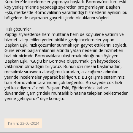
Kurudere’de incelemeler yapmaya başladı. Bornova’nın tüm eski
köy yerleşimlerine yapacağı ziyaretleri programlayan Başkan
Eşki, merkezde Bornovalıların yararlandığı hizmetlerin aynısını bu
bölgelere de taşımanın gayreti içinde olduklarını söyledi.
Hızlı çözümler
Yaptığı ziyaretlerde hem muhtarla hem de köylülerle yatırım ve
hizmet talep edilen yerleri birlikte gezip incelemeler yapan
Başkan Eşki, hızlı çözümler sunmak için gayret ettiklerini söyledi.
Güne erken başlamalarının altında yatan nedenin de hizmetleri
hızlı bir biçimde Bornovalılara ulaştırmak olduğunu söyleyen
Başkan Eşki, “Güçlü bir Bornova oluşturmak için kaybedecek
vaktimizin olmadığını biliyoruz. Bunun için mesai başlamadan,
mesaimiz sırasında alacağımız kararları, atacağımız adımları
yerinde incelemeler yaparak belirliyoruz. Bu çalışma sistemimiz
tüm Bornovalılar tarafından çok beğenildi. Bu sayede çok hızlı
yol katediyoruz” dedi. Başkan Eşki, Eğridere’deki kahve
duvarından Çamiçi’ndeki muhtarlık binasına talepleri bekletmeden
yerine getiriyoruz” diye konuştu.
Tarih:
23-05-2024