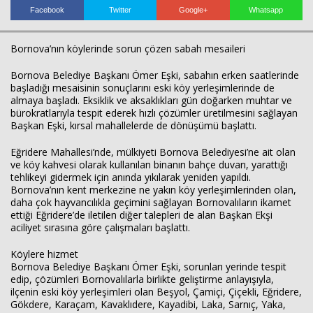
Facebook
Twitter
Google+
Whatsapp
Bornova’nın köylerinde sorun çözen sabah mesaileri
Bornova Belediye Başkanı Ömer Eşki, sabahın erken saatlerinde
başladığı mesaisinin sonuçlarını eski köy yerleşimlerinde de
almaya başladı. Eksiklik ve aksaklıkları gün doğarken muhtar ve
bürokratlarıyla tespit ederek hızlı çözümler üretilmesini sağlayan
Başkan Eşki, kırsal mahallelerde de dönüşümü başlattı.
Haberin Doğru Adresi.
Eğridere Mahallesi’nde, mülkiyeti Bornova Belediyesi’ne ait olan
ve köy kahvesi olarak kullanılan binanın bahçe duvarı, yarattığı
tehlikeyi gidermek için anında yıkılarak yeniden yapıldı.
Bornova’nın kent merkezine ne yakın köy yerleşimlerinden olan,
daha çok hayvancılıkla geçimini sağlayan Bornovalıların ikamet
ettiği Eğridere’de iletilen diğer talepleri de alan Başkan Ekşi
aciliyet sırasına göre çalışmaları başlattı.
Köylere hizmet
Bornova Belediye Başkanı Ömer Eşki, sorunları yerinde tespit
edip, çözümleri Bornovalılarla birlikte geliştirme anlayışıyla,
ilçenin eski köy yerleşimleri olan Beşyol, Çamiçi, Çiçekli, Eğridere,
Gökdere, Karaçam, Kavaklıdere, Kayadibi, Laka, Sarnıç, Yaka,