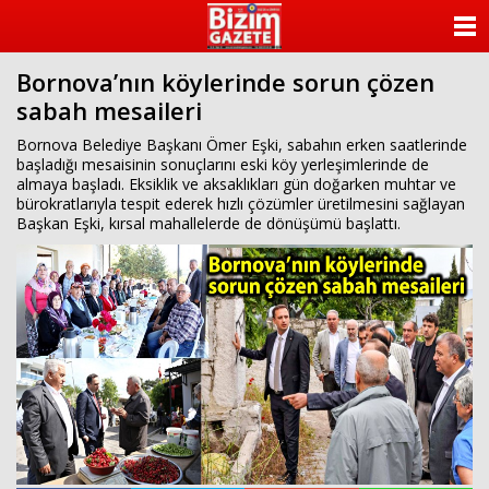
ANASAYFA
Bornova’nın köylerinde sorun çözen
KATEGORİLER
sabah mesaileri
YAZARLAR
Bornova Belediye Başkanı Ömer Eşki, sabahın erken saatlerinde
başladığı mesaisinin sonuçlarını eski köy yerleşimlerinde de
almaya başladı. Eksiklik ve aksaklıkları gün doğarken muhtar ve
ANKETLER
bürokratlarıyla tespit ederek hızlı çözümler üretilmesini sağlayan
Başkan Eşki, kırsal mahallelerde de dönüşümü başlattı.
FOTO GALERİ
VİDEO GALERİ
KÜNYE
İLETİŞİM