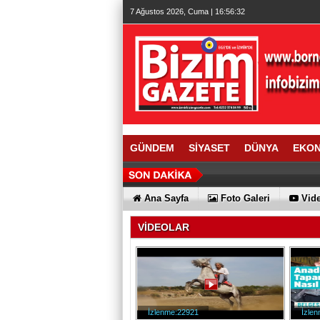
7 Ağustos 2026, Cuma | 16:56:32
GÜNDEM
SİYASET
DÜNYA
EKO
Ana Sayfa
Foto Galeri
Vide
VİDEOLAR
İzlenme:22921
İzle