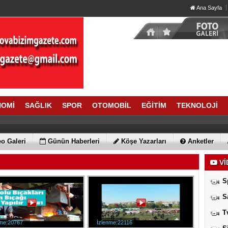
Ana Sayfa
NOMİ
SAĞLIK
SPOR
OTOMOBİL
EĞİTİM
TEKNOLOJİ
o Galeri
Günün Haberleri
Köşe Yazarları
Anketler
Vİ
S
S
T
nme:20767
İzlenme:22116