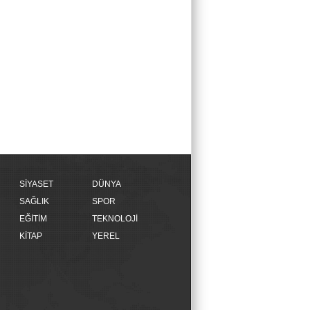
SİYASET
DÜNYA
SAĞLIK
SPOR
EĞİTİM
TEKNOLOJİ
KİTAP
YEREL