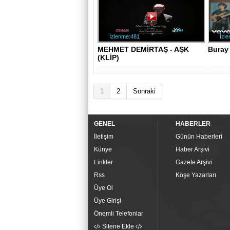
İzlenme:481
İzl
MEHMET DEMİRTAŞ - AŞK
Buray 
(KLİP)
1
2
Sonraki
GENEL
HABERLER
İletişim
Günün Haberleri
Künye
Haber Arşivi
Linkler
Gazete Arşivi
Rss
Köşe Yazarları
Üye Ol
Üye Girişi
Önemli Telefonlar
Sitene Ekle