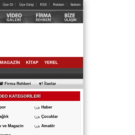
Üye Ol
Üye Girişi
RSS
Reklam
İletisim
MAGAZİN
KİTAP
YEREL
Firma Rehberi
İlanlar
DEO KATEGORİLERİ
por
Haber
ağlık
Çocuklar
v ve Magazin
Amatör