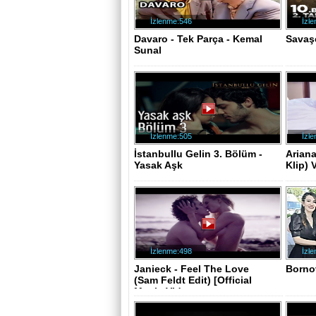
İzlenme:546
İzl
Davaro - Tek Parça - Kemal
Savaşç
Sunal
İzlenme:505
İzl
İstanbullu Gelin 3. Bölüm -
Arian
Yasak Aşk
Klip) 
İzlenme:498
İzl
Janieck - Feel The Love
Borno
(Sam Feldt Edit) [Official
Music Vid..