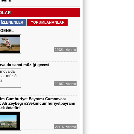
inema
OLAR
 İZLENENLER
YORUMLANANLAR
h GENEL
22921 İzlenme
va’da sanat müziği gecesi
22187 İzlenme
kim Cumhuriyet Bayramı Cumaovası
k Ali Zeybeği #29ekimcumhuriyetbayramı
ek #atatürk
22116 İzlenme