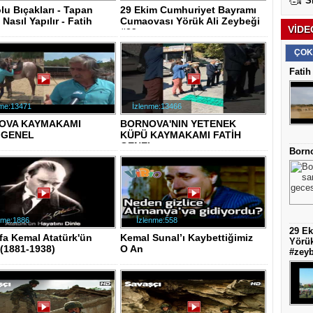
S
u Bıçakları - Tapan
29 Ekim Cumhuriyet Bayramı
 Nasıl Yapılır - Fatih
Cumaovası Yörük Ali Zeybeği
VİDE
.
#29e..
ÇOK
Fati
nme:13471
İzlenme:13466
OVA KAYMAKAMI
BORNOVA'NIN YETENEK
 GENEL
KÜPÜ KAYMAKAMI FATİH
GENEL
Borno
nme:1886
İzlenme:558
29 E
fa Kemal Atatürk'ün
Kemal Sunal’ı Kaybettiğimiz
Yörü
ı(1881-1938)
O An
#zeyb