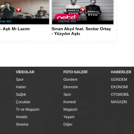
enme:461
İzlenme:454
- Aşk Mı Lazım
Sinan Akçıl feat. Serdar Ortaç
- Yüzyılın Aşkı
VİDEOLAR
FOTO GALERİ
HABERLER
Spor
Gündem
GÜNDEM
Haber
Ekonomi
EKONOMİ
Sağlık
Spor
OTOMOBİL
Çocuklar
Komedi
MAGAZİN
Tv ve Magazin
Magazin
Amatör
Yaşam
Sinema
Diğer