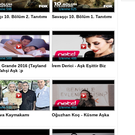
enme:598
İzlenme:625
ı 10. Bölüm 2. Tanıtımı
Savaşçı 10. Bölüm 1. Tanıtımı
enme:588
İzlenme:488
a Grande 2016 (Tayland
İrem Derici - Aşk Eşittir Biz
Vahşi Aşk :p
enme:535
İzlenme:469
va Kaymakamı
Oğuzhan Koç - Küsme Aşka