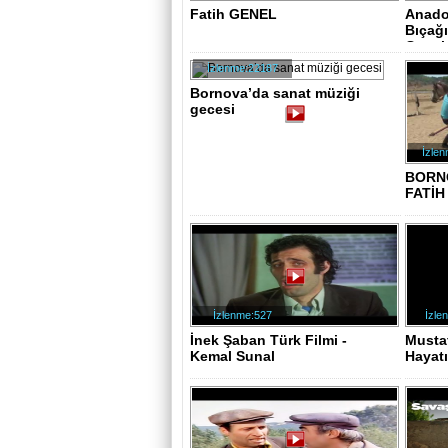
Fatih GENEL
Anadol
Bıçağı
Genel.
İzlenme:22187
Bornova’da sanat müziği
gecesi
İzle
BORN
FATİH
İzlenme:527
İzle
İnek Şaban Türk Filmi -
Musta
Kemal Sunal
Hayat