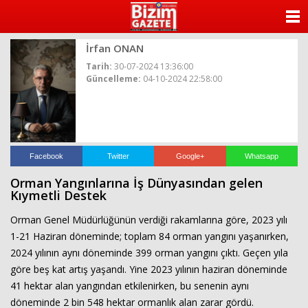
ANASAYFA
İrfan ONAN
KATEGORİLER
Tarih:
30-07-2024 13:36:00
Güncelleme:
04-10-2024 22:58:00
YAZARLAR
ANKETLER
FOTO GALERİ
Facebook
Twitter
Google+
Whatsapp
Orman Yangınlarına İş Dünyasından gelen
VİDEO GALERİ
Kıymetli Destek
Orman Genel Müdürlüğünün verdiği rakamlarına göre, 2023 yılı
KÜNYE
1-21 Haziran döneminde; toplam 84 orman yangını yaşanırken,
2024 yılının aynı döneminde 399 orman yangını çıktı. Geçen yıla
İLETİŞİM
göre beş kat artış yaşandı. Yine 2023 yılının haziran döneminde
41 hektar alan yangından etkilenirken, bu senenin aynı
döneminde 2 bin 548 hektar ormanlık alan zarar gördü.