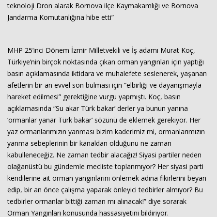
teknoloji Dron alarak Bornova ilçe Kaymakamlığı ve Bornova
Jandarma Komutanlığına hibe etti”
MHP 25’inci Dönem İzmir Milletvekili ve İş adamı Murat Koç,
Türkiye’nin birçok noktasında çıkan orman yangınları için yaptığı
basın açıklamasında iktidara ve muhalefete seslenerek, yaşanan
afetlerin bir an evvel son bulması için “elbirliği ve dayanışmayla
hareket edilmesi” gerektiğine vurgu yapmıştı. Koç, basın
açıklamasında “Su akar Türk bakar’ derler ya bunun yanına
‘ormanlar yanar Türk bakar’ sözünü de eklemek gerekiyor. Her
yaz ormanlarımızın yanması bizim kaderimiz mi, ormanlarımızın
yanma sebeplerinin bir kanaldan olduğunu ne zaman
kabulleneceğiz. Ne zaman tedbir alacağız! Siyasi partiler neden
olağanüstü bu gündemle mecliste toplanmıyor? Her siyasi parti
kendilerine ait orman yangınlarını önlemek adına fikirlerini beyan
edip, bir an önce çalışma yaparak önleyici tedbirler almıyor? Bu
tedbirler ormanlar bittiği zaman mı alınacak!” diye sorarak
Orman Yangınları konusunda hassasiyetini bildiriyor.