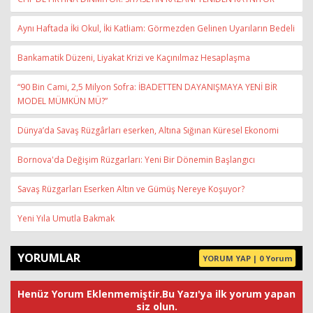
Aynı Haftada İki Okul, İki Katliam: Görmezden Gelinen Uyarıların Bedeli
Bankamatik Düzeni, Liyakat Krizi ve Kaçınılmaz Hesaplaşma
“90 Bin Cami, 2,5 Milyon Sofra: İBADETTEN DAYANIŞMAYA YENİ BİR
MODEL MÜMKÜN MÜ?”
Dünya’da Savaş Rüzgârları eserken, Altına Sığınan Küresel Ekonomi
Bornova'da Değişim Rüzgarları: Yeni Bir Dönemin Başlangıcı
Savaş Rüzgarları Eserken Altın ve Gümüş Nereye Koşuyor?
Yeni Yıla Umutla Bakmak
YORUMLAR
YORUM YAP | 0 Yorum
Henüz Yorum Eklenmemiştir.Bu Yazı'ya ilk yorum yapan
siz olun.