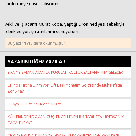
sürdürmeye davet ediyorum.
Vekil ve İş adamı Murat Koç’a, yaptığı Dron hediyesi sebebiyle
tebrik ediyor, şükranlarımı sunuyorum.
Bu yazı
11715
defa okunmuştur.
YAZARIN DİĞER YAZILARI
SIRA NE ZAMAN AİDATLA KURULAN KOLTUK SALTANATINA GELECEK?
CHP'de Fırtına Dinmiyor: Çift Başlı Yönetim Gölgesinde Muhalefetin
Zor Sınavı
Su Aynı Su, Fatura Neden İki Katı?
KÜLLERİNDEN DOĞAN GÜÇ: ENGELLENEN BİR TARİHTEN HİPERSONİK
ÇAĞA TÜRKİYE
CHP’DE FIRTINA DİNMİYOR: SİYASETİN KAZANI YENİDEN KAYNIYOR