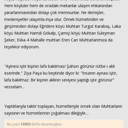
Hem köylüler hem de oradaki mekanlar ulaşım imkanından
yararlanmasından dolayı çok memnunlar. Ne demişler,
medeniyetler ulaşımla inşa olur. Örnek hizmetinden ve
girişiminden dolayı Eğridere köyü Muhtarı Turgut Karabaş, Laka
köyü Muhtarı Hamdi Gökalp, Çamiçi köyü Muhtarı Süleyman
Şeker, Evka-4 Mahalle muhtarı Eren Can Muhtarlarımıza da
teşekkür ediyorum.
"Ayinesi iştir kişinin lafa bakılmaz/ Şahsın görünür rütbe-i aklı
eserinde." Ziya Paşa bu beytinde diyor ki: "İnsanın aynası iştir,
lafa bakılmaz. Bir kişinin aklının seviyesi yaptığı işte görünür"
vesselam…
Yaptıklarıyla taktir toplayan, hizmetleriyle örnek olan Muhtarların
sayısının ve hizmetlerinin çoğalması dileğiyle…
Bu yazı
10933
defa okunmuştur.