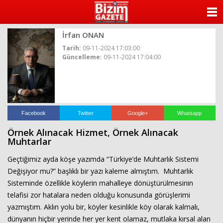
ANASAYFA
İrfan ONAN
KATEGORİLER
Tarih:
09-11-2024 17:03:00
Güncelleme:
09-11-2024 17:04:00
YAZARLAR
ANKETLER
FOTO GALERİ
Facebook
Twitter
Google+
Whatsapp
Örnek Alınacak Hizmet, Örnek Alınacak
VİDEO GALERİ
Muhtarlar
Geçtiğimiz ayda köşe yazımda “Türkiye’de Muhtarlık Sistemi
KÜNYE
Değişiyor mu?” başlıklı bir yazı kaleme almıştım. Muhtarlık
Sisteminde özellikle köylerin mahalleye dönüştürülmesinin
İLETİŞİM
telafisi zor hatalara neden olduğu konusunda görüşlerimi
yazmıştım. Aklın yolu bir, köyler kesinlikle köy olarak kalmalı,
dünyanın hiçbir yerinde her yer kent olamaz, mutlaka kırsal alan