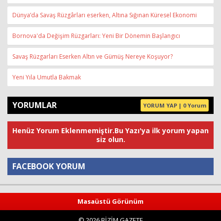
Dünya’da Savaş Rüzgârları eserken, Altına Sığınan Küresel Ekonomi
Bornova'da Değişim Rüzgarları: Yeni Bir Dönemin Başlangıcı
Savaş Rüzgarları Eserken Altın ve Gümüş Nereye Koşuyor?
Yeni Yıla Umutla Bakmak
YORUMLAR
YORUM YAP | 0 Yorum
Henüz Yorum Eklenmemiştir.Bu Yazı'ya ilk yorum yapan
siz olun.
FACEBOOK YORUM
Yorum
Masaüstü Görünüm
© 2026 BİZİM GAZETE