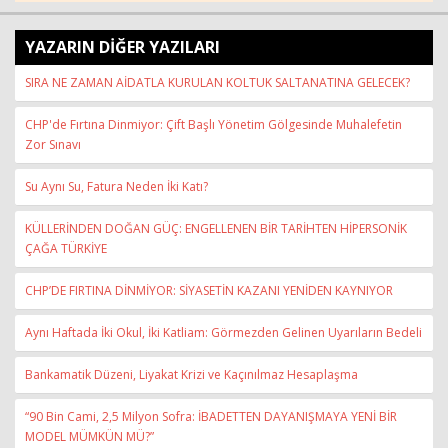
YAZARIN DİĞER YAZILARI
SIRA NE ZAMAN AİDATLA KURULAN KOLTUK SALTANATINA GELECEK?
CHP'de Fırtına Dinmiyor: Çift Başlı Yönetim Gölgesinde Muhalefetin
Zor Sınavı
Su Aynı Su, Fatura Neden İki Katı?
KÜLLERİNDEN DOĞAN GÜÇ: ENGELLENEN BİR TARİHTEN HİPERSONİK
ÇAĞA TÜRKİYE
CHP’DE FIRTINA DİNMİYOR: SİYASETİN KAZANI YENİDEN KAYNIYOR
Aynı Haftada İki Okul, İki Katliam: Görmezden Gelinen Uyarıların Bedeli
Bankamatik Düzeni, Liyakat Krizi ve Kaçınılmaz Hesaplaşma
“90 Bin Cami, 2,5 Milyon Sofra: İBADETTEN DAYANIŞMAYA YENİ BİR
MODEL MÜMKÜN MÜ?”