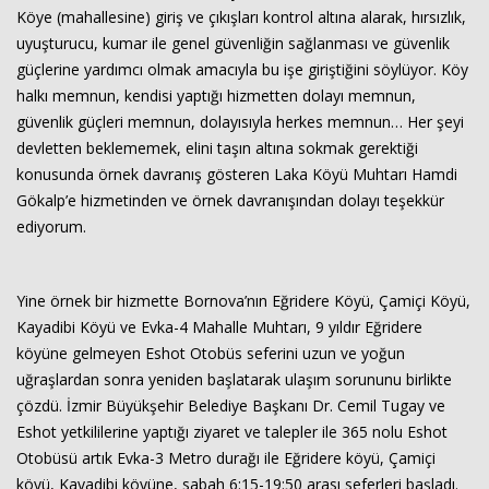
Köye (mahallesine) giriş ve çıkışları kontrol altına alarak, hırsızlık,
uyuşturucu, kumar ile genel güvenliğin sağlanması ve güvenlik
güçlerine yardımcı olmak amacıyla bu işe giriştiğini söylüyor. Köy
halkı memnun, kendisi yaptığı hizmetten dolayı memnun,
güvenlik güçleri memnun, dolayısıyla herkes memnun… Her şeyi
devletten beklememek, elini taşın altına sokmak gerektiği
konusunda örnek davranış gösteren Laka Köyü Muhtarı Hamdi
Gökalp’e hizmetinden ve örnek davranışından dolayı teşekkür
ediyorum.
Yine örnek bir hizmette Bornova’nın Eğridere Köyü, Çamiçi Köyü,
Kayadibi Köyü ve Evka-4 Mahalle Muhtarı, 9 yıldır Eğridere
köyüne gelmeyen Eshot Otobüs seferini uzun ve yoğun
uğraşlardan sonra yeniden başlatarak ulaşım sorununu birlikte
çözdü. İzmir Büyükşehir Belediye Başkanı Dr. Cemil Tugay ve
Eshot yetkililerine yaptığı ziyaret ve talepler ile 365 nolu Eshot
Otobüsü artık Evka-3 Metro durağı ile Eğridere köyü, Çamiçi
köyü, Kayadibi köyüne, sabah 6:15-19:50 arası seferleri başladı.