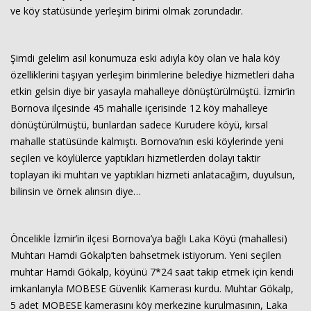
ve köy statüsünde yerleşim birimi olmak zorundadır.
Şimdi gelelim asıl konumuza eski adıyla köy olan ve hala köy
özelliklerini taşıyan yerleşim birimlerine belediye hizmetleri daha
etkin gelsin diye bir yasayla mahalleye dönüştürülmüştü. İzmir’in
Bornova ilçesinde 45 mahalle içerisinde 12 köy mahalleye
dönüştürülmüştü, bunlardan sadece Kurudere köyü, kırsal
mahalle statüsünde kalmıştı. Bornova’nın eski köylerinde yeni
Haberin Doğru Adresi.
seçilen ve köylülerce yaptıkları hizmetlerden dolayı taktir
toplayan iki muhtarı ve yaptıkları hizmeti anlatacağım, duyulsun,
bilinsin ve örnek alınsın diye…
Öncelikle İzmir’in ilçesi Bornova’ya bağlı Laka Köyü (mahallesi)
Muhtarı Hamdi Gökalp’ten bahsetmek istiyorum. Yeni seçilen
muhtar Hamdi Gökalp, köyünü 7*24 saat takip etmek için kendi
imkanlarıyla MOBESE Güvenlik Kamerası kurdu. Muhtar Gökalp,
5 adet MOBESE kamerasını köy merkezine kurulmasının, Laka