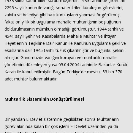
1933 yılına kadar fiilen sürdürmüşlerdir. 1933 tarihinde çıkartılan
2295 sayılı kanun ile varlığı sona erdirilen kuruluşun görevlerini,
zabıta ve belediye gibi bazı kuruluşların yapması öngörülmüş
fakat on yıllık bir uygulama mahalle muhtarlığının boşluğunun
doldurulmasının mümkün olmadığı görülmüştür. 1944 tarihli ve
4541 sayılı Şehir ve Kasabalarda Mahalle Muhtar ve İhtiyar
Heyetlerinin Teşkiline Dair Kanun ile Kanunun uygulama şekil ve
esaslarına dair 1945 tarihli tüzük çıkarılmıştır ve bugünkü şeklini
almıştır. Günümüzde varlığını koruyan ve muhtarlık mahalle
yönetimini düzenleyen yasa 05.04.2004 tarihinde Bakanlar Kurulu
Kararı ile kabul edilmiştir. Bugün Türkiye’de mevcut 53 bin 370
adet muhtar bulunmaktadır.
Muhtarlık Sisteminin Dönüştürülmesi
Bir yandan E-Devlet sistemine geçildikten sonra Muhtarların
görev alanında kalan bir çok işlem E-Devlet üzerinden ya da