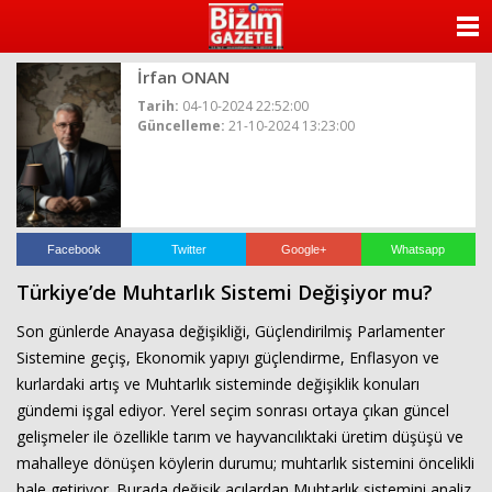
ANASAYFA
İrfan ONAN
KATEGORİLER
Tarih:
04-10-2024 22:52:00
Güncelleme:
21-10-2024 13:23:00
YAZARLAR
ANKETLER
FOTO GALERİ
Facebook
Twitter
Google+
Whatsapp
Türkiye’de Muhtarlık Sistemi Değişiyor mu?
VİDEO GALERİ
Son günlerde Anayasa değişikliği, Güçlendirilmiş Parlamenter
KÜNYE
Sistemine geçiş, Ekonomik yapıyı güçlendirme, Enflasyon ve
kurlardaki artış ve Muhtarlık sisteminde değişiklik konuları
İLETİŞİM
gündemi işgal ediyor. Yerel seçim sonrası ortaya çıkan güncel
gelişmeler ile özellikle tarım ve hayvancılıktaki üretim düşüşü ve
mahalleye dönüşen köylerin durumu; muhtarlık sistemini öncelikli
hale getiriyor. Burada değişik açılardan Muhtarlık sistemini analiz