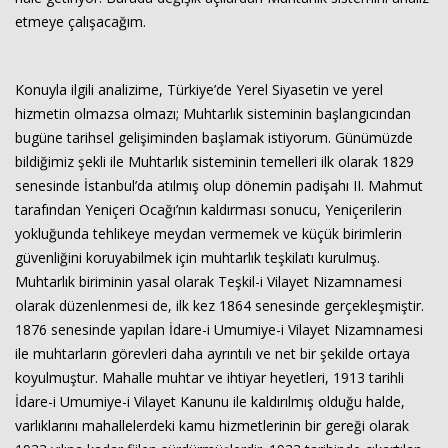
etmeye çalışacağım.
Konuyla ilgili analizime, Türkiye’de Yerel Siyasetin ve yerel
hizmetin olmazsa olmazı; Muhtarlık sisteminin başlangıcından
bugüne tarihsel gelişiminden başlamak istiyorum. Günümüzde
bildiğimiz şekli ile Muhtarlık sisteminin temelleri ilk olarak 1829
senesinde İstanbul’da atılmış olup dönemin padişahı II. Mahmut
tarafından Yeniçeri Ocağı’nın kaldırması sonucu, Yeniçerilerin
Haberin Doğru Adresi.
yokluğunda tehlikeye meydan vermemek ve küçük birimlerin
güvenliğini koruyabilmek için muhtarlık teşkilatı kurulmuş.
Muhtarlık biriminin yasal olarak Teşkil-i Vilayet Nizamnamesi
olarak düzenlenmesi de, ilk kez 1864 senesinde gerçekleşmiştir.
1876 senesinde yapılan İdare-i Umumiye-i Vilayet Nizamnamesi
ile muhtarların görevleri daha ayrıntılı ve net bir şekilde ortaya
koyulmuştur. Mahalle muhtar ve ihtiyar heyetleri, 1913 tarihli
İdare-i Umumiye-i Vilayet Kanunu ile kaldırılmış olduğu halde,
varlıklarını mahallelerdeki kamu hizmetlerinin bir gereği olarak