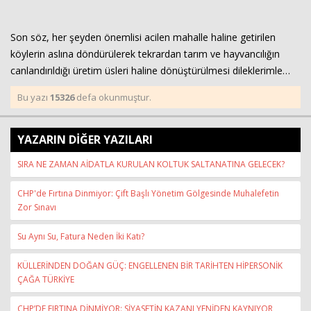
Son söz, her şeyden önemlisi acilen mahalle haline getirilen
köylerin aslına döndürülerek tekrardan tarım ve hayvancılığın
canlandırıldığı üretim üsleri haline dönüştürülmesi dileklerimle…
Bu yazı
15326
defa okunmuştur.
YAZARIN DİĞER YAZILARI
SIRA NE ZAMAN AİDATLA KURULAN KOLTUK SALTANATINA GELECEK?
CHP'de Fırtına Dinmiyor: Çift Başlı Yönetim Gölgesinde Muhalefetin
Zor Sınavı
Su Aynı Su, Fatura Neden İki Katı?
KÜLLERİNDEN DOĞAN GÜÇ: ENGELLENEN BİR TARİHTEN HİPERSONİK
ÇAĞA TÜRKİYE
CHP’DE FIRTINA DİNMİYOR: SİYASETİN KAZANI YENİDEN KAYNIYOR