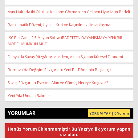
Aynı Haftada İki Okul, İki Katliam: Görmezden Gelinen Uyarıların Bedeli
Bankamatik Düzeni, Liyakat Krizi ve Kaçınılmaz Hesaplaşma
“90 Bin Cami, 2,5 Milyon Sofra: İBADETTEN DAYANIŞMAYA YENİ BİR
MODEL MÜMKÜN MÜ?”
Dünya’da Savaş Rüzgârları eserken, Altına Sığınan Küresel Ekonomi
Bornova'da Değişim Rüzgarları: Yeni Bir Dönemin Başlangıcı
Savaş Rüzgarları Eserken Altın ve Gümüş Nereye Koşuyor?
Yeni Yıla Umutla Bakmak
YORUMLAR
YORUM YAP | 0 Yorum
Henüz Yorum Eklenmemiştir.Bu Yazı'ya ilk yorum yapan
siz olun.