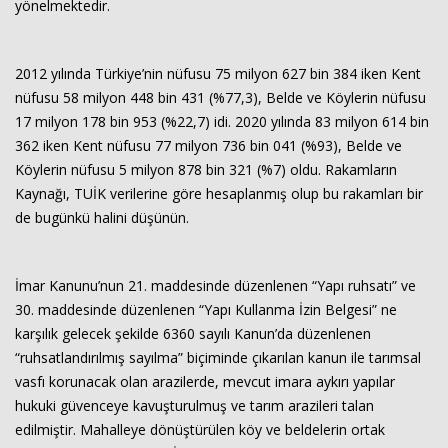
yönelmektedir.
2012 yılında Türkiye’nin nüfusu 75 milyon 627 bin 384 iken Kent
nüfusu 58 milyon 448 bin 431 (%77,3), Belde ve Köylerin nüfusu
17 milyon 178 bin 953 (%22,7) idi. 2020 yılında 83 milyon 614 bin
362 iken Kent nüfusu 77 milyon 736 bin 041 (%93), Belde ve
Köylerin nüfusu 5 milyon 878 bin 321 (%7) oldu. Rakamların
Kaynağı, TUİK verilerine göre hesaplanmış olup bu rakamları bir
de bugünkü halini düşünün.
İmar Kanunu’nun 21. maddesinde düzenlenen “Yapı ruhsatı” ve
30. maddesinde düzenlenen “Yapı Kullanma İzin Belgesi” ne
karşılık gelecek şekilde 6360 sayılı Kanun’da düzenlenen
“ruhsatlandırılmış sayılma” biçiminde çıkarılan kanun ile tarımsal
vasfı korunacak olan arazilerde, mevcut imara aykırı yapılar
hukuki güvenceye kavuşturulmuş ve tarım arazileri talan
edilmiştir. Mahalleye dönüştürülen köy ve beldelerin ortak