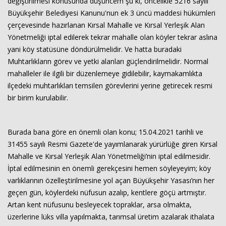
değiştirilmesi konusunda düşüncem şu ki, öncelikle 5216 sayılı
Büyükşehir Belediyesi Kanunu'nun ek 3 üncü maddesi hükümleri
çerçevesinde hazırlanan Kırsal Mahalle ve Kırsal Yerleşik Alan
Yönetmeliği iptal edilerek tekrar mahalle olan köyler tekrar aslına
yani köy statüsüne döndürülmelidir. Ve hatta buradaki
Muhtarlıkların görev ve yetki alanları güçlendirilmelidir. Normal
mahalleler ile ilgili bir düzenlemeye gidilebilir, kaymakamlıkta
ilçedeki muhtarlıkları temsilen görevlerini yerine getirecek resmi
bir birim kurulabilir.
Burada bana göre en önemli olan konu; 15.04.2021 tarihli ve
31455 sayılı Resmi Gazete'de yayımlanarak yürürlüğe giren Kırsal
Mahalle ve Kırsal Yerleşik Alan Yönetmeliği’nin iptal edilmesidir.
İptal edilmesinin en önemli gerekçesini hemen söyleyeyim; köy
varlıklarının özelleştirilmesine yol açan Büyükşehir Yasası’nın her
geçen gün, köylerdeki nüfusun azalıp, kentlere göçü artmıştır.
Artan kent nüfusunu besleyecek topraklar, arsa olmakta,
üzerlerine lüks villa yapılmakta, tarımsal üretim azalarak ithalata