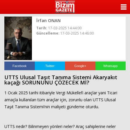
ANASAYFA
İrfan ONAN
KATEGORİLER
Tarih:
17-03-2025 14:44:00
Güncelleme:
17-03-2025 14:46:00
YAZARLAR
ANKETLER
FOTO GALERİ
Facebook
Twitter
Google+
Whatsapp
UTTS Ulusal Taşıt Tanıma Sistemi Akaryakıt
VİDEO GALERİ
kaçağı SORUNUNU ÇÖZECEK Mİ?
1 Ocak 2025 tarihi itibariyle Vergi Mükellefi araçlar yani Ticari
KÜNYE
amaçla kullanılan tüm araçlar için, zorunlu olan UTTS Ulusal
Taşıt Tanıma Sistemi’nin maliyeti gündeme oturdu.
İLETİŞİM
UTTS nedir? Bilinmeyen yönleri neler? Araç sahiplerine neler