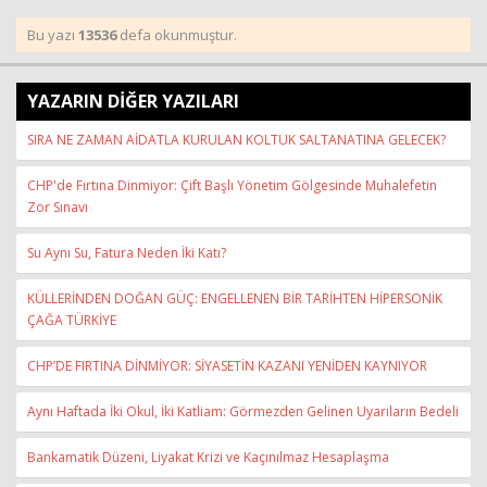
Bu yazı
13536
defa okunmuştur.
YAZARIN DİĞER YAZILARI
SIRA NE ZAMAN AİDATLA KURULAN KOLTUK SALTANATINA GELECEK?
CHP'de Fırtına Dinmiyor: Çift Başlı Yönetim Gölgesinde Muhalefetin
Zor Sınavı
Su Aynı Su, Fatura Neden İki Katı?
KÜLLERİNDEN DOĞAN GÜÇ: ENGELLENEN BİR TARİHTEN HİPERSONİK
ÇAĞA TÜRKİYE
CHP’DE FIRTINA DİNMİYOR: SİYASETİN KAZANI YENİDEN KAYNIYOR
Aynı Haftada İki Okul, İki Katliam: Görmezden Gelinen Uyarıların Bedeli
Bankamatik Düzeni, Liyakat Krizi ve Kaçınılmaz Hesaplaşma