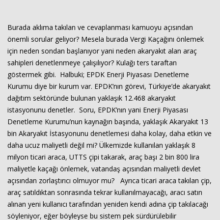
Burada aklıma takılan ve cevaplanması kamuoyu açısından
önemli sorular geliyor? Mesela burada Vergi Kaçağını önlemek
için neden sondan başlanıyor yani neden akaryakıt alan araç
sahipleri denetlenmeye çalışılıyor? Kulağı ters taraftan
göstermek gibi. Halbuki; EPDK Enerji Piyasası Denetleme
Kurumu diye bir kurum var. EPDK’nın görevi, Türkiye’de akaryakıt
dağıtım sektöründe bulunan yaklaşık 12.468 akaryakıt
istasyonunu denetler. Soru, EPDK’nın yani Enerji Piyasası
Denetleme Kurumu’nun kaynağın başında, yaklaşık Akaryakıt 13
bin Akaryakıt İstasyonunu denetlemesi daha kolay, daha etkin ve
daha ucuz maliyetli değil mi? Ülkemizde kullanılan yaklaşık 8
milyon ticari araca, UTTS çipi takarak, araç başı 2 bin 800 lira
maliyetle kaçağı önlemek, vatandaş açısından maliyetli devlet
açısından zorlaştırıcı olmuyor mu? Ayrıca ticari araca takılan çip,
araç satıldıktan sonrasında tekrar kullanılmayacağı, aracı satın
alınan yeni kullanıcı tarafından yeniden kendi adına çip takılacağı
söyleniyor, eğer böyleyse bu sistem pek sürdürülebilir