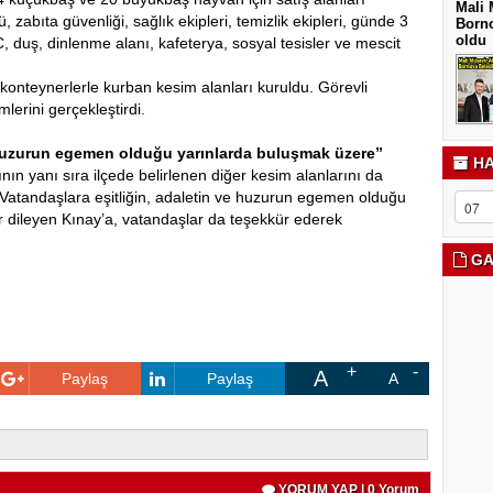
Mali 
, zabıta güvenliği, sağlık ekipleri, temizlik ekipleri, günde 3
Borno
oldu
, duş, dinlenme alanı, kafeterya, sosyal tesisler ve mescit
konteynerlerle kurban kesim alanları kuruldu. Görevli
lerini gerçekleştirdi.
 Huzurun egemen olduğu yarınlarda buluşmak üzere”
HA
n yanı sıra ilçede belirlenen diğer kesim alanlarını da
 Vatandaşlara eşitliğin, adaletin ve huzurun egemen olduğu
ar dileyen Kınay’a, vatandaşlar da teşekkür ederek
GA
A
Paylaş
Paylaş
A
YORUM YAP | 0 Yorum