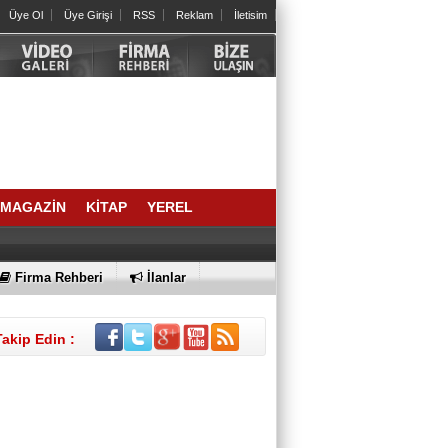
Üye Ol
Üye Girişi
RSS
Reklam
İletisim
Arslan Keskin
ELEKTRİKLİ SCOOTERLAR
YASAKLANMALI MI? GÜVENLİK Mİ,
ÖZGÜRLÜK MÜ?
İrfan ONAN
SIRA NE ZAMAN AİDATLA KURULAN
KOLTUK SALTANATINA GELECEK?
MAGAZİN
KİTAP
YEREL
BÜLENT DEĞİRMENCİ
Bornova’dan bir Halil Atila abi; geldi,
geçti…
Firma Rehberi
İlanlar
SELAHATTİN DAVER
2021 YAZINDAN NE ÖĞRENDİK?
Takip Edin :
Av. MERTCAN TURAN
Oy Kullanmak Anayasal Hak,
kullanmayana Ceza