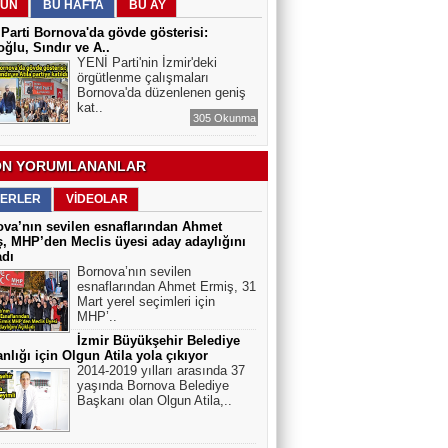
YASAKLANMALI MI? GÜVENLİK Mİ,
ÜN
BU HAFTA
BU AY
ÖZGÜRLÜK MÜ?
Parti Bornova'da gövde gösterisi:
ğlu, Sındır ve A..
YENİ Parti'nin İzmir'deki
örgütlenme çalışmaları
Bornova'da düzenlenen geniş
kat..
305 Okunma
N YORUMLANANLAR
ERLER
VİDEOLAR
va’nın sevilen esnaflarından Ahmet
, MHP’den Meclis üyesi aday adaylığını
adı
Bornova’nın sevilen
esnaflarından Ahmet Ermiş, 31
Mart yerel seçimleri için
MHP’..
İzmir Büyükşehir Belediye
nlığı için Olgun Atila yola çıkıyor
2014-2019 yılları arasında 37
yaşında Bornova Belediye
Başkanı olan Olgun Atila,..