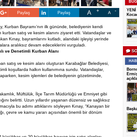
BUG
YENİ 
A
Paylaş
Paylaş
A
Kocao
y, Kurban Bayramı’nın ilk gününde, belediyenin kendi
urban satış ve kesim alanını ziyaret etti. Vatandaşlar ve
aşkan Kınay, bayramlarını kutladı, alandaki işleyişi yerinde
malara aralıksız devam edeceklerini vurguladı.
SO
nlı ve Denetimli Kurban Alanı
HAB
rban satış ve kesim alanı oluşturan Karabağlar Belediyesi,
timli koşullarda halkın kullanımına sundu. Vatandaşlar,
Borno
Ermiş
 yaparken, kesim işlemleri de belediyenin gözetiminde,
açıkl
kamlık, Müftülük, İlçe Tarım Müdürlüğü ve Emniyet gibi
ığını belirtti. Uzun yıllardır yaşanan düzensiz ve sağlıksız
acıyla bu adımı attıklarını söyleyen Kınay, “Kanayan bir
Başka
ığı, çevre ve kamu yararı açısından önemli bir dönüm
34 küçükbaş ve 20 büyükbaş hayvan için satış alanları