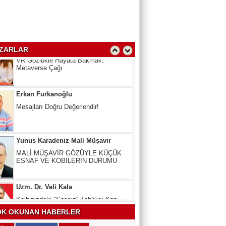
Prof.Dr. Dilek Takımcı
VR Gözlükle Hayata Bakmak:
Metaverse Çağı
ZARLAR
Erkan Furkanoğlu
Mesajları Doğru Değerlendir!
Yunus Karadeniz Mali Müşavir
MALİ MÜŞAVİR GÖZÜYLE KÜÇÜK
ESNAF VE KOBİLERİN DURUMU
Uzm. Dr. Veli Kala
Kalbinizdeki "Sessiz" Tehlike: Kan
Yağlarınız Ne Kadar Sağlıklı?
Arslan Keskin
K OKUNAN HABERLER
ELEKTRİKLİ SCOOTERLAR