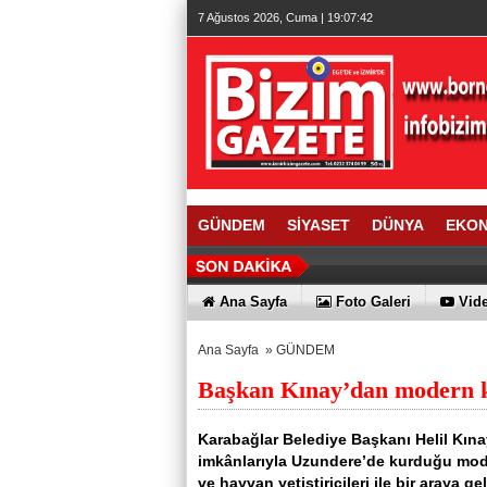
7 Ağustos 2026, Cuma | 19:07:43
GÜNDEM
SİYASET
DÜNYA
EKO
Ana Sayfa
Foto Galeri
Vide
Ana Sayfa
»
GÜNDEM
Başkan Kınay’dan modern k
Karabağlar Belediye Başkanı Helil Kın
imkânlarıyla Uzundere’de kurduğu moder
ve hayvan yetiştiricileri ile bir araya g