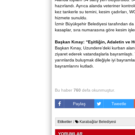
hazırlandı. Ayrıca alanda veteriner kontrolü
kez tankerle su temini, kesim çadırları, WC
hizmete sunuldu.
İzmir Büyükşehir Belediyesi tarafından da 
kasaplar, sıra numarasına göre kesim işlem
Başkan Kınay: “Eşitliğin, Adaletin ve
Başkan Kınay, Uzundere’deki kurban alanını
ziyaret ederek vatandaşlarla bayramlaştı.
yarınlarda buluşmak dileğiyle iyi bayraml
bayramlarını kutladı.
Bu haber
760
defa okunmuştur.
Paylaş
Tweetle
Etiketler :
Karabağlar Belediyesi
YORUMLAR