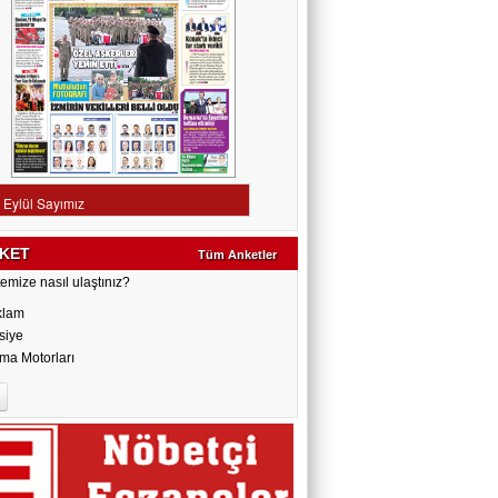
KET
Tüm Anketler
emize nasıl ulaştınız?
klam
siye
ma Motorları