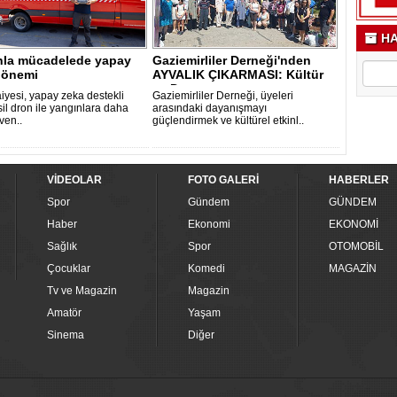
HA
nla mücadelede yapay
Gaziemirliler Derneği'nden
dönemi
AYVALIK ÇIKARMASI: Kültür
ve Dost..
faiyesi, yapay zeka destekli
Gaziemirliler Derneği, üyeleri
il dron ile yangınlara daha
arasındaki dayanışmayı
üven..
güçlendirmek ve kültürel etkinl..
VİDEOLAR
FOTO GALERİ
HABERLER
Spor
Gündem
GÜNDEM
Haber
Ekonomi
EKONOMİ
Sağlık
Spor
OTOMOBİL
Çocuklar
Komedi
MAGAZİN
Tv ve Magazin
Magazin
Amatör
Yaşam
Sinema
Diğer