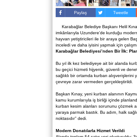
Paylaş
Tweetle
Karabağlar Belediye Başkanı Helil Kına
imkânlarıyla Uzundere’de kurduğu modern k
hayvan yetiştiricileri ile bir araya gelen B
inceledi ve daha iyisini yapmak için çalış
Karabağlar Belediyesi’nden Bir İlk: Pla
Bu yıl ilk kez belediyeye ait bir alanda ku
bu geçici hizmeti hijyenik, güvenli ve dene
sağlıklı bir ortamda kurban alışverişlerini
çevreye zarar vermeden gerçekleştirildi.
Başkan Kınay, yeni kurban alanının Kayma
kamu kurumlarıyla iş birliği içinde planland
kurban kesim alanları sorununu çözmek am
yaraya parmak bastık. Bu adım, halk sağl
noktasıdır” dedi.
Modern Donatılarla Hizmet Verildi
Alanda toplam 54 satış yeri oluşturuldu: 