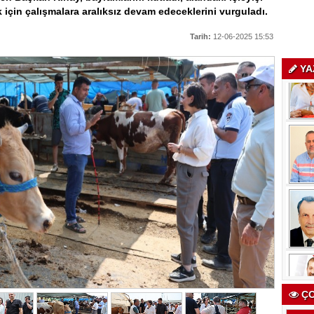
 için çalışmalara aralıksız devam edeceklerini vurguladı.
Tarih:
12-06-2025 15:53
YA
ÇO