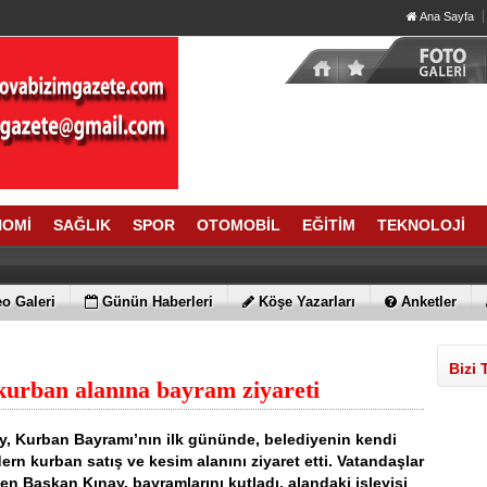
Ana Sayfa
NOMİ
SAĞLIK
SPOR
OTOMOBİL
EĞİTİM
TEKNOLOJİ
o Galeri
Günün Haberleri
Köşe Yazarları
Anketler
Bizi 
urban alanına bayram ziyareti
ay, Kurban Bayramı’nın ilk gününde, belediyenin kendi
n kurban satış ve kesim alanını ziyaret etti. Vatandaşlar
elen Başkan Kınay, bayramlarını kutladı, alandaki işleyişi