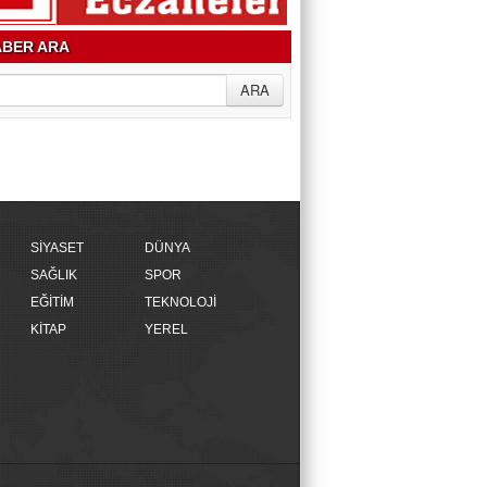
BER ARA
SİYASET
DÜNYA
SAĞLIK
SPOR
EĞİTİM
TEKNOLOJİ
KİTAP
YEREL