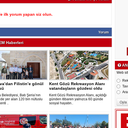
 ilk yorum yapan siz olun.
Yorum
M Haberleri
AN
Web sit
Re
a’dan Filistin’e gönül
Kent Gözü Rekreasyon Alanı
Tav
sü
vatandaşların gözdesi oldu
Ara
 Belediyesi, Batı Şeria’nın
Kent Gözü Rekreasyon Alanı, açıldığı
de yer alan 120 bin nüfuslu
günden itibaren yalnızca 60 günde
enti ..
sosyal hayatın..