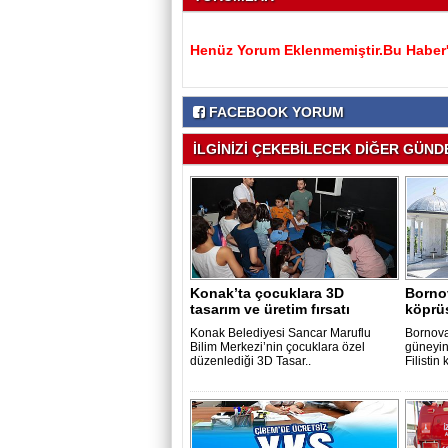
Henüz Yorum Eklenmemiştir.Bu Haber'e
FACEBOOK YORUM
İLGİNİZİ ÇEKEBİLECEK DİĞER GÜNDE
Konak’ta çocuklara 3D
Bornov
tasarım ve üretim fırsatı
köprü
Konak Belediyesi Sancar Maruflu
Bornova
Bilim Merkezi’nin çocuklara özel
güneyin
düzenlediği 3D Tasar..
Filistin k