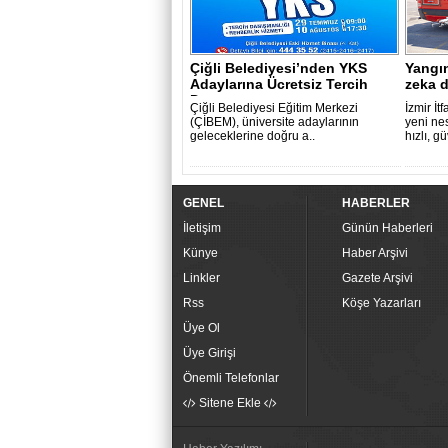
Çiğli Belediyesi’nden YKS
Yangı
Adaylarına Ücretsiz Tercih
zeka 
Danışma..
Çiğli Belediyesi Eğitim Merkezi
İzmir İt
(ÇİBEM), üniversite adaylarının
yeni nes
geleceklerine doğru a..
hızlı, g
GENEL
HABERLER
İletişim
Günün Haberleri
Künye
Haber Arşivi
Linkler
Gazete Arşivi
Rss
Köşe Yazarları
Üye Ol
Üye Girişi
Önemli Telefonlar
Sitene Ekle