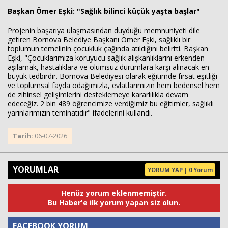
Başkan Ömer Eşki: "Sağlık bilinci küçük yaşta başlar"
Projenin başarıya ulaşmasından duyduğu memnuniyeti dile
getiren Bornova Belediye Başkanı Ömer Eşki, sağlıklı bir
toplumun temelinin çocukluk çağında atıldığını belirtti. Başkan
Eşki, "Çocuklarımıza koruyucu sağlık alışkanlıklarını erkenden
aşılamak, hastalıklara ve olumsuz durumlara karşı alınacak en
büyük tedbirdir. Bornova Belediyesi olarak eğitimde fırsat eşitliği
ve toplumsal fayda odağımızla, evlatlarımızın hem bedensel hem
de zihinsel gelişimlerini desteklemeye kararlılıkla devam
edeceğiz. 2 bin 489 öğrencimize verdiğimiz bu eğitimler, sağlıklı
yarınlarımızın teminatıdır" ifadelerini kullandı.
Tarih:
06-07-2026
YORUMLAR
YORUM YAP | 0 Yorum
Henüz yorum eklenmemiştir.
Bu Haber'e ilk yorum yapan siz olun.
FACEBOOK YORUM