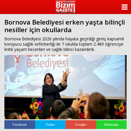
ANASAYFA
Bornova Belediyesi erken yaşta bilinçli
KATEGORİLER
nesiller için okullarda
YAZARLAR
Bornova Belediyesi 2026 yılında hayata geçirdiği geniş kapsamlı
koruyucu sağlık seferberliği ile 7 okulda toplam 2.489 öğrenciye
kritik yaşam becerileri ve sağlık bilinci kazandırdı.
ANKETLER
FOTO GALERİ
VİDEO GALERİ
KÜNYE
İLETİŞİM
Facebook
Twitter
Google+
Whatsapp