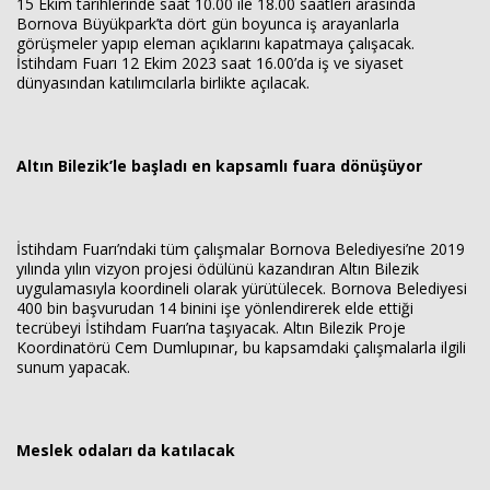
15 Ekim tarihlerinde saat 10.00 ile 18.00 saatleri arasında
Bornova Büyükpark’ta dört gün boyunca iş arayanlarla
görüşmeler yapıp eleman açıklarını kapatmaya çalışacak.
İstihdam Fuarı 12 Ekim 2023 saat 16.00’da iş ve siyaset
dünyasından katılımcılarla birlikte açılacak.
Altın Bilezik’le başladı en kapsamlı fuara dönüşüyor
İstihdam Fuarı’ndaki tüm çalışmalar Bornova Belediyesi’ne 2019
yılında yılın vizyon projesi ödülünü kazandıran Altın Bilezik
uygulamasıyla koordineli olarak yürütülecek. Bornova Belediyesi
400 bin başvurudan 14 binini işe yönlendirerek elde ettiği
tecrübeyi İstihdam Fuarı’na taşıyacak. Altın Bilezik Proje
Koordinatörü Cem Dumlupınar, bu kapsamdaki çalışmalarla ilgili
sunum yapacak.
Meslek odaları da katılacak