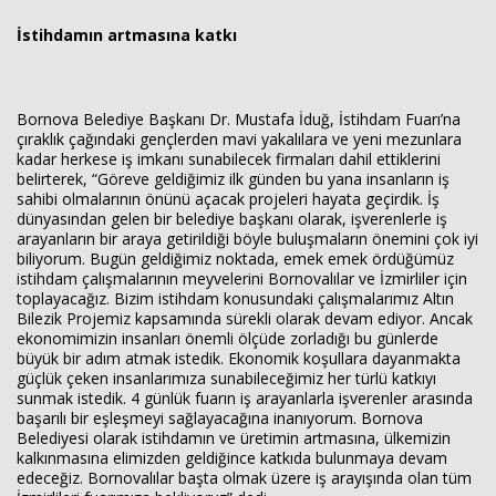
İstihdamın artmasına katkı
Bornova Belediye Başkanı Dr. Mustafa İduğ, İstihdam Fuarı’na
çıraklık çağındaki gençlerden mavi yakalılara ve yeni mezunlara
kadar herkese iş imkanı sunabilecek firmaları dahil ettiklerini
belirterek, “Göreve geldiğimiz ilk günden bu yana insanların iş
sahibi olmalarının önünü açacak projeleri hayata geçirdik. İş
dünyasından gelen bir belediye başkanı olarak, işverenlerle iş
arayanların bir araya getirildiği böyle buluşmaların önemini çok iyi
biliyorum. Bugün geldiğimiz noktada, emek emek ördüğümüz
istihdam çalışmalarının meyvelerini Bornovalılar ve İzmirliler için
toplayacağız. Bizim istihdam konusundaki çalışmalarımız Altın
Bilezik Projemiz kapsamında sürekli olarak devam ediyor. Ancak
ekonomimizin insanları önemli ölçüde zorladığı bu günlerde
büyük bir adım atmak istedik. Ekonomik koşullara dayanmakta
güçlük çeken insanlarımıza sunabileceğimiz her türlü katkıyı
sunmak istedik. 4 günlük fuarın iş arayanlarla işverenler arasında
başarılı bir eşleşmeyi sağlayacağına inanıyorum. Bornova
Belediyesi olarak istihdamın ve üretimin artmasına, ülkemizin
kalkınmasına elimizden geldiğince katkıda bulunmaya devam
edeceğiz. Bornovalılar başta olmak üzere iş arayışında olan tüm