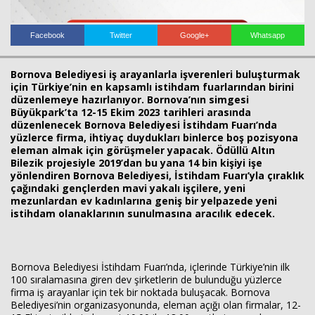
Facebook
Twitter
Google+
Whatsapp
Bornova Belediyesi iş arayanlarla işverenleri buluşturmak
için Türkiye’nin en kapsamlı istihdam fuarlarından birini
düzenlemeye hazırlanıyor. Bornova’nın simgesi
Büyükpark’ta 12-15 Ekim 2023 tarihleri arasında
düzenlenecek Bornova Belediyesi İstihdam Fuarı’nda
yüzlerce firma, ihtiyaç duydukları binlerce boş pozisyona
Haberin Doğru Adresi.
eleman almak için görüşmeler yapacak. Ödüllü Altın
Bilezik projesiyle 2019’dan bu yana 14 bin kişiyi işe
yönlendiren Bornova Belediyesi, İstihdam Fuarı’yla çıraklık
çağındaki gençlerden mavi yakalı işçilere, yeni
mezunlardan ev kadınlarına geniş bir yelpazede yeni
istihdam olanaklarının sunulmasına aracılık edecek.
Bornova Belediyesi İstihdam Fuarı’nda, içlerinde Türkiye’nin ilk
100 sıralamasına giren dev şirketlerin de bulunduğu yüzlerce
firma iş arayanlar için tek bir noktada buluşacak. Bornova
Belediyesi’nin organizasyonunda, eleman açığı olan firmalar, 12-