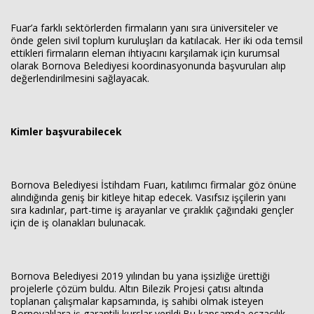
Fuar’a farklı sektörlerden firmaların yanı sıra üniversiteler ve
önde gelen sivil toplum kuruluşları da katılacak. Her iki oda temsil
ettikleri firmaların eleman ihtiyacını karşılamak için kurumsal
olarak Bornova Belediyesi koordinasyonunda başvuruları alıp
değerlendirilmesini sağlayacak.
Kimler başvurabilecek
Bornova Belediyesi İstihdam Fuarı, katılımcı firmalar göz önüne
alındığında geniş bir kitleye hitap edecek. Vasıfsız işçilerin yanı
sıra kadınlar, part-time iş arayanlar ve çıraklık çağındaki gençler
için de iş olanakları bulunacak.
Bornova Belediyesi 2019 yılından bu yana işsizliğe ürettiği
projelerle çözüm buldu. Altın Bilezik Projesi çatısı altında
toplanan çalışmalar kapsamında, iş sahibi olmak isteyen
Bornovalılara iş garantili kurslar verildi.Bu kapsamda eczacılık,