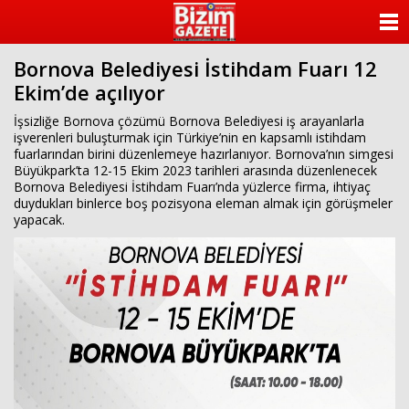
ANASAYFA
Bornova Belediyesi İstihdam Fuarı 12
KATEGORİLER
Ekim’de açılıyor
YAZARLAR
İşsizliğe Bornova çözümü Bornova Belediyesi iş arayanlarla
işverenleri buluşturmak için Türkiye’nin en kapsamlı istihdam
fuarlarından birini düzenlemeye hazırlanıyor. Bornova’nın simgesi
ANKETLER
Büyükpark’ta 12-15 Ekim 2023 tarihleri arasında düzenlenecek
Bornova Belediyesi İstihdam Fuarı’nda yüzlerce firma, ihtiyaç
duydukları binlerce boş pozisyona eleman almak için görüşmeler
FOTO GALERİ
yapacak.
VİDEO GALERİ
KÜNYE
İLETİŞİM