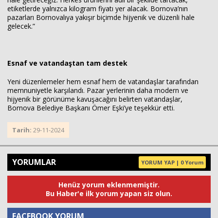
etiketlerde yalnızca kilogram fiyatı yer alacak. Bornova’nın
pazarları Bornovalıya yakışır biçimde hijyenik ve düzenli hale
gelecek.”
Esnaf ve vatandaştan tam destek
Yeni düzenlemeler hem esnaf hem de vatandaşlar tarafından
memnuniyetle karşılandı. Pazar yerlerinin daha modern ve
hijyenik bir görünüme kavuşacağını belirten vatandaşlar,
Bornova Belediye Başkanı Ömer Eşki’ye teşekkür etti.
Tarih:
29-11-2024
YORUMLAR
YORUM YAP | 0 Yorum
Henüz yorum eklenmemiştir.
Bu Haber'e ilk yorum yapan siz olun.
FACEBOOK YORUM