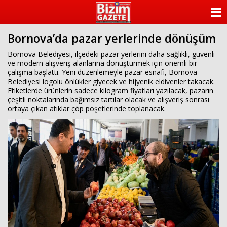
ANASAYFA
Bornova’da pazar yerlerinde dönüşüm
KATEGORİLER
Bornova Belediyesi, ilçedeki pazar yerlerini daha sağlıklı, güvenli
ve modern alışveriş alanlarına dönüştürmek için önemli bir
YAZARLAR
çalışma başlattı. Yeni düzenlemeyle pazar esnafı, Bornova
Belediyesi logolu önlükler giyecek ve hijyenik eldivenler takacak.
ANKETLER
Etiketlerde ürünlerin sadece kilogram fiyatları yazılacak, pazarın
çeşitli noktalarında bağımsız tartılar olacak ve alışveriş sonrası
ortaya çıkan atıklar çöp poşetlerinde toplanacak.
FOTO GALERİ
VİDEO GALERİ
KÜNYE
İLETİŞİM