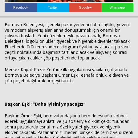
Facebook
Twitter
Google+
Whatsapp
Bornova Belediyesi, ilçedeki pazar yerlerini daha sağlıklı, güvenli
ve modern alışveriş alanlarına dönüştürmek için önemli bir
çalışma başlattı. Yeni düzenlemeyle pazar esnafı, Bornova
Belediyesi logolu önlükler giyecek ve hijyenik eldivenler takacak.
Etiketlerde ürünlerin sadece kilogram fiyatları yazılacak, pazarın
çeşitli noktalarında bağımsız tartılar olacak ve alışveriş sonrası
ortaya çıkan atıklar çöp poşetlerinde toplanacak.
Haberin Doğru Adresi.
Merkez Kapalı Pazar Yeri’nde ilk uygulaması yapılan çalışmada
Bornova Belediye Başkanı Ömer Eşki, esnafa önlük, eldiven ve
çöp poşeti dağıtarak projeyi tanıttı.
Başkan Eşki: “Daha iyisini yapacağız”
Başkan Ömer Eşki, hem vatandaşlarla hem de esnafla sohbet
ederek uygulamayı anlattı ve şu sözleriyle dikkat çekti: “Bundan
sonra pazarlarda esnafımız özel kıyafet giyecek ve hijyenik
eldiven takacak. Pazarlarımızı medeni bir şekilde temiz ve düzenli
hale getireceğiz. Herkes ürünlerini adil bir şekilde tartacak,