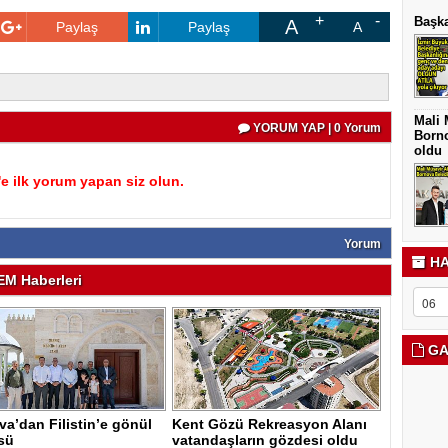
Başka
A
Paylaş
Paylaş
A
Mali 
YORUM YAP | 0 Yorum
Borno
oldu
 ilk yorum yapan siz olun.
Yorum
HA
M Haberleri
GA
a’dan Filistin’e gönül
Kent Gözü Rekreasyon Alanı
sü
vatandaşların gözdesi oldu