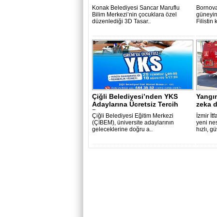
Konak Belediyesi Sancar Maruflu
Bornova
Bilim Merkezi’nin çocuklara özel
güneyin
düzenlediği 3D Tasar..
Filistin k
Çiğli Belediyesi’nden YKS
Yangı
Adaylarına Ücretsiz Tercih
zeka 
Danışma..
Çiğli Belediyesi Eğitim Merkezi
İzmir İt
(ÇİBEM), üniversite adaylarının
yeni nes
geleceklerine doğru a..
hızlı, g