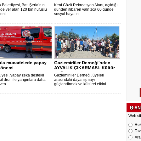
 Belediyesi, Batı Şeria’nın
Kent Gözü Rekreasyon Alanı, açıldığı
de yer alan 120 bin nüfuslu
günden itibaren yalnızca 60 günde
enti ..
sosyal hayatın..
nla mücadelede yapay
Gaziemirliler Derneği'nden
dönemi
AYVALIK ÇIKARMASI: Kültür
ve Dost..
faiyesi, yapay zeka destekli
Gaziemirliler Derneği, üyeleri
il dron ile yangınlara daha
arasındaki dayanışmayı
üven..
güçlendirmek ve kültürel etkinl..
AN
Web sit
Re
Tav
Ara