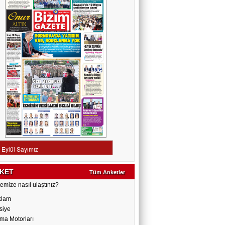
KET
Tüm Anketler
emize nasıl ulaştınız?
klam
siye
ma Motorları