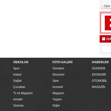
HA
VİDEOLAR
FOTO GALERİ
HABERLER
Spor
Gündem
GÜNDEM
Haber
Ekonomi
EKONOMİ
Sağlık
Spor
OTOMOBİL
Çocuklar
Komedi
MAGAZİN
Tv ve Magazin
Magazin
Amatör
Yaşam
Sinema
Diğer