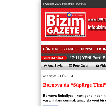
6 Ağustos 2026, Perşembe | 00:49:35
GÜNDEM
SİYASET
DÜNYA
EKO
YENİ Parti B
17:11 |
Ana Sayfa
Foto Galeri
Vide
Ana Sayfa
»
GÜNDEM
Bornova'da “Süpürge Timi”
Bornova Belediyesi, kent genelindeki te
yaşam alanı sunmak amacıyla yeni bir 