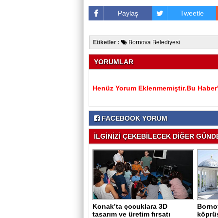
Paylaş
Tweetle
Etiketler :
Bornova Belediyesi
YORUMLAR
Henüz Yorum Eklenmemiştir.Bu Haber'e
FACEBOOK YORUM
İLGİNİZİ ÇEKEBİLECEK DİĞER GÜNDE
Konak’ta çocuklara 3D
Bornov
tasarım ve üretim fırsatı
köprü