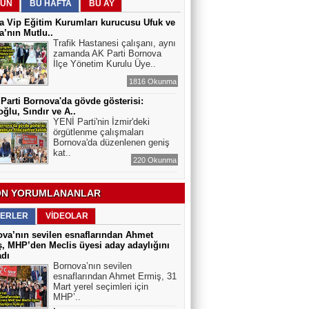
ELEKTRİKLİ SCOOTERLAR
ÜN
BU HAFTA
BU AY
YASAKLANMALI MI? GÜVENLİK Mİ,
 Vip Eğitim Kurumları kurucusu Ufuk ve
ÖZGÜRLÜK MÜ?
’nın Mutlu..
Trafik Hastanesi çalışanı, aynı
zamanda AK Parti Bornova
İlçe Yönetim Kurulu Üye..
1816 Okunma
Parti Bornova'da gövde gösterisi:
ğlu, Sındır ve A..
YENİ Parti'nin İzmir'deki
örgütlenme çalışmaları
Bornova'da düzenlenen geniş
kat..
220 Okunma
N YORUMLANANLAR
ERLER
VİDEOLAR
va’nın sevilen esnaflarından Ahmet
, MHP’den Meclis üyesi aday adaylığını
adı
Bornova’nın sevilen
esnaflarından Ahmet Ermiş, 31
Mart yerel seçimleri için
MHP’..