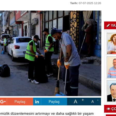
Tarih:
07-07-2025 12:26
YA
A
Paylaş
Paylaş
A
ÇO
emizlik düzenlemesini artırmayı ve daha sağlıklı bir yaşam