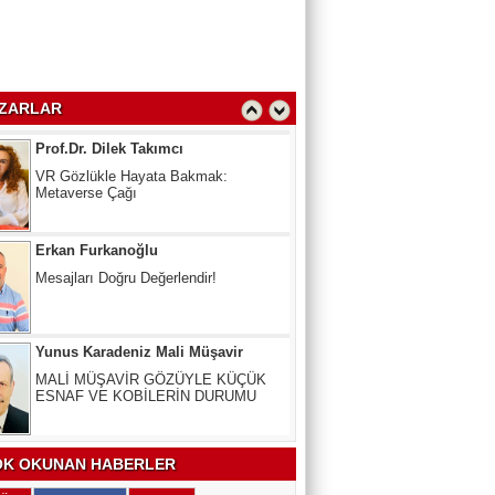
kullanmayana Ceza
Prof.Dr. Dilek Takımcı
VR Gözlükle Hayata Bakmak:
ZARLAR
Metaverse Çağı
Erkan Furkanoğlu
Mesajları Doğru Değerlendir!
Yunus Karadeniz Mali Müşavir
MALİ MÜŞAVİR GÖZÜYLE KÜÇÜK
ESNAF VE KOBİLERİN DURUMU
Uzm. Dr. Veli Kala
Kalbinizdeki "Sessiz" Tehlike: Kan
Yağlarınız Ne Kadar Sağlıklı?
K OKUNAN HABERLER
Arslan Keskin