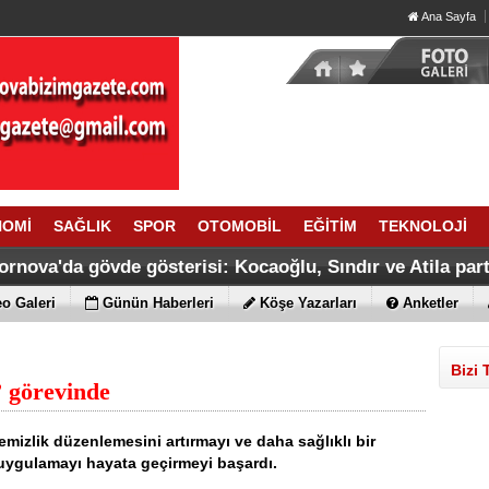
Ana Sayfa
NOMİ
SAĞLIK
SPOR
OTOMOBİL
EĞİTİM
TEKNOLOJİ
ornova'da gövde gösterisi: Kocaoğlu, Sındır ve Atila parti
o Galeri
Günün Haberleri
Köşe Yazarları
Anketler
Bizi 
 görevinde
mizlik düzenlemesini artırmayı ve daha sağlıklı bir
uygulamayı hayata geçirmeyi başardı.