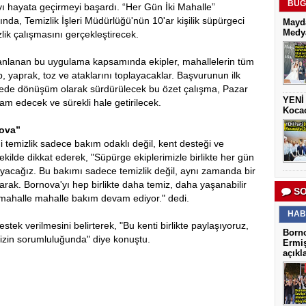
BUG
ı hayata geçirmeyi başardı. “Her Gün İki Mahalle”
nda, Temizlik İşleri Müdürlüğü'nün 10'ar kişilik süpürgeci
Mayda
Medya
zlik çalışmasını gerçekleştirecek.
anlanan bu uygulama kapsamında ekipler, mahallelerin tüm
, yaprak, toz ve ataklarını toplayacaklar. Başvurunun ilk
lede dönüşüm olarak sürdürülecek bu özet çalışma, Pazar
YENİ 
vam edecek ve sürekli hale getirilecek.
Kocao
nova”
temizlik sadece bakım odaklı değil, kent desteği ve
ekilde dikkat ederek, "Süpürge ekiplerimizle birlikte her gün
yacağız. Bu bakımı sadece temizlik değil, aynı zamanda bir
olarak. Bornova'yı hep birlikte daha temiz, daha yaşanabilir
SO
, mahalle mahalle bakım devam ediyor." dedi.
HAB
tek verilmesini belirterek, "Bu kenti birlikte paylaşıyoruz,
Borno
imizin sorumluluğunda" diye konuştu.
Ermiş
açıkl