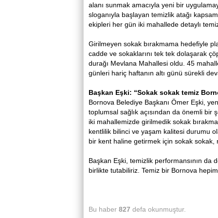
alanı sunmak amacıyla yeni bir uygulamay
sloganıyla başlayan temizlik atağı kapsamı
ekipleri her gün iki mahallede detaylı temi
Girilmeyen sokak bırakmama hedefiyle pl
cadde ve sokaklarını tek tek dolaşarak çöp
durağı Mevlana Mahallesi oldu. 45 mahal
günleri hariç haftanın altı günü sürekli de
Başkan Eşki: “Sokak sokak temiz Bor
Bornova Belediye Başkanı Ömer Eşki, yeni 
toplumsal sağlık açısından da önemli bir ş
iki mahallemizde girilmedik sokak bırakma
kentlilik bilinci ve yaşam kalitesi durumu 
bir kent haline getirmek için sokak sokak
Başkan Eşki, temizlik performansının da des
birlikte tutabiliriz. Temiz bir Bornova hep
Bu haber
827
defa okunmuştur.