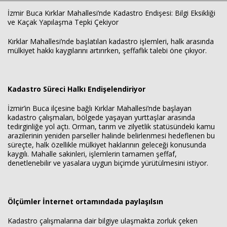
İzmir Buca Kırklar Mahallesi’nde Kadastro Endişesi: Bilgi Eksikliği
ve Kaçak Yapılaşma Tepki Çekiyor
Kırklar Mahallesi’nde başlatılan kadastro işlemleri, halk arasında
mülkiyet hakkı kaygılarını artırırken, şeffaflık talebi öne çıkıyor.
Kadastro Süreci Halkı Endişelendiriyor
Haberin Doğru Adresi.
İzmir’in Buca ilçesine bağlı Kırklar Mahallesi’nde başlayan
kadastro çalışmaları, bölgede yaşayan yurttaşlar arasında
tedirginliğe yol açtı. Orman, tarım ve zilyetlik statüsündeki kamu
arazilerinin yeniden parseller halinde belirlenmesi hedeflenen bu
süreçte, halk özellikle mülkiyet haklarının geleceği konusunda
kaygılı. Mahalle sakinleri, işlemlerin tamamen şeffaf,
denetlenebilir ve yasalara uygun biçimde yürütülmesini istiyor.
Ölçümler İnternet ortamındada paylaşılsın
Kadastro çalışmalarına dair bilgiye ulaşmakta zorluk çeken