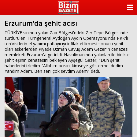
ANASAYFA
Erzurum'da şehit acısı
KATEGORİLER
TÜRKİYE sınırına yakın Zap Bölgesi'ndeki Zer Tepe Bölgesi'nde
sürdürülen 'Tümgeneral Aydoğan Aydın Operasyonu'nda PKK'lı
YAZARLAR
teröristlerin el yapımı patlayıcıyı infilak ettirmesi sonucu şehit
olan askerlerden Piyade Uzman Çavuş Adem Gezer'in cenazesi
ANKETLER
memleketi Erzurum'a getirildi. Havalimanında yakınları ile birlikte
şehit eşinin cenazesini bekleyen Ayşegül Gezer, "Dün şehit
haberlerini izledim. 'Allahım acısını kimseye gösterme' dedim.
FOTO GALERİ
Yandım Adem. Ben seni çok sevdim Adem" dedi.
VİDEO GALERİ
KÜNYE
İLETİŞİM