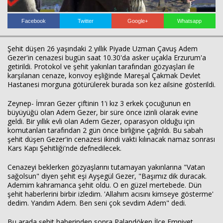
Facebook
Twitter
Google+
Whatsapp
Şehit düşen 26 yaşındaki 2 yıllık Piyade Uzman Çavuş Adem
Gezer'in cenazesi bugün saat 10.30'da asker uçakla Erzurum'a
getirildi. Protokol ve şehit yakınları tarafından gözyaşları ile
karşılanan cenaze, konvoy eşliğinde Mareşal Çakmak Devlet
Hastanesi morguna götürülerek burada son kez ailsine gösterildi.
Zeynep- İmran Gezer çiftinin 1'i kız 3 erkek çocuğunun en
Haberin Doğru Adresi.
büyüyüğü olan Adem Gezer, bir süre önce izinli olarak evine
geldi. Bir yıllık evli olan Adem Gezer, oparasyon olduğu için
komutanları tarafından 2 gün önce birliğine çağrıldı. Bu sabah
şehit düşen Gezer'in cenazesi ikindi vakti kılınacak namaz sonrası
Kars Kapı Şehitliği'nde defnedilecek.
Cenazeyi beklerken gözyaşlarını tutamayan yakınlarına "Vatan
sağolsun" diyen şehit eşi Ayşegül Gezer, "Başımız dik duracak.
Ademim kahramanca şehit oldu. O en güzel mertebede. Dün
şehit haberlerini birbir izledim. 'Allahım acısını kimseye gösterme'
dedim. Yandım Adem. Ben seni çok sevdim Adem" dedi.
Bu arada şehit haberinden sonra Palandöken İlçe Emniyet