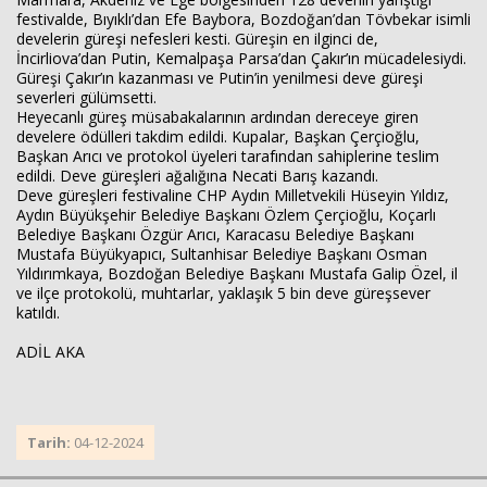
festivalde, Bıyıklı’dan Efe Baybora, Bozdoğan’dan Tövbekar isimli
develerin güreşi nefesleri kesti. Güreşin en ilginci de,
İncirliova’dan Putin, Kemalpaşa Parsa’dan Çakır’ın mücadelesiydi.
Güreşi Çakır’ın kazanması ve Putin’in yenilmesi deve güreşi
severleri gülümsetti.
Heyecanlı güreş müsabakalarının ardından dereceye giren
develere ödülleri takdim edildi. Kupalar, Başkan Çerçioğlu,
Başkan Arıcı ve protokol üyeleri tarafından sahiplerine teslim
edildi. Deve güreşleri ağalığına Necati Barış kazandı.
Deve güreşleri festivaline CHP Aydın Milletvekili Hüseyin Yıldız,
Aydın Büyükşehir Belediye Başkanı Özlem Çerçioğlu, Koçarlı
Belediye Başkanı Özgür Arıcı, Karacasu Belediye Başkanı
Mustafa Büyükyapıcı, Sultanhisar Belediye Başkanı Osman
Yıldırımkaya, Bozdoğan Belediye Başkanı Mustafa Galip Özel, il
ve ilçe protokolü, muhtarlar, yaklaşık 5 bin deve güreşsever
katıldı.
ADİL AKA
Tarih:
04-12-2024