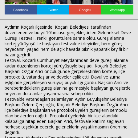
Facebook
Twitter
Google+
Whatsapp
Aydın’ın Koçarlı ilçesinde, Koçarlı Belediyesi tarafından
düzenlenen ve bu yıl 10’uncusu gerçekleştirilen Geleneksel Deve
Güreşi Festivali, renkli görüntülere sahne oldu. Güreş alanına
kortej yürüyüşü ile başlayan festivalde izleyiciler, hem güreş
heyecanını yaşadı hem de açık havada piknik yaparak keyifli bir
pazar geçirdi.
Festival, Koçarlı Cumhuriyet Meydanı’ndan deve güreşi alanına
Haberin Doğru Adresi.
kadar düzenlenen kortej yürüyüşüyle başladı. Koçarlı Belediye
Başkanı Özgür Arıcı öncülüğünde gerçekleştirilen korteje, ilçe
protokolü, vatandaşlar ve develer eşlik etti. Davul ve zurna
eşliğinde gerçekleşen yürüyüş büyük ilgi gördü. Başkan Arıcı ve
beraberindekilerin güreş alanına gelmesiyle başlayan güreşlerde
heyecan dolu anlar yaşanmasına sebep oldu.
Festivalde vatandaşları selamlayan Aydın Büyükşehir Belediye
Başkanı Özlem Çerçioğlu, Koçarlı Belediye Başkanı Özgür Arıcı
ilçe belediye başkanları ve protokol üyeleri güreşlerin sembolü
olan bezlerden dağıttı. Protokol üyeleriyle birlikte alandaki
kalabalığa hitap eden Başkan Arıcı, festivale katılım sağlayan
herkese teşekkür ederek, geleneklerin yaşatılmasının önemine
değindi.
Marmara, Akdeniz ve Ege bölgesinden 128 devenin yarıştığı