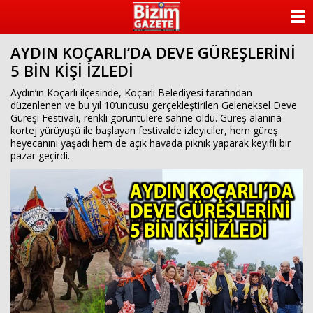
ANASAYFA
AYDIN KOÇARLI’DA DEVE GÜREŞLERİNİ
KATEGORİLER
5 BİN KİŞİ İZLEDİ
YAZARLAR
Aydın’ın Koçarlı ilçesinde, Koçarlı Belediyesi tarafından
düzenlenen ve bu yıl 10’uncusu gerçekleştirilen Geleneksel Deve
Güreşi Festivali, renkli görüntülere sahne oldu. Güreş alanına
ANKETLER
kortej yürüyüşü ile başlayan festivalde izleyiciler, hem güreş
heyecanını yaşadı hem de açık havada piknik yaparak keyifli bir
pazar geçirdi.
FOTO GALERİ
VİDEO GALERİ
KÜNYE
İLETİŞİM