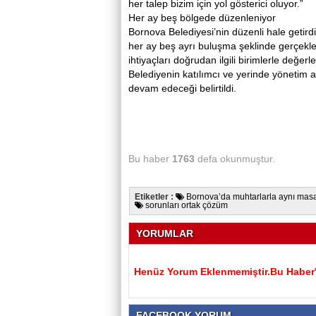
her talep bizim için yol gösterici oluyor.”
Her ay beş bölgede düzenleniyor
Bornova Belediyesi’nin düzenli hale getirdiğ
her ay beş ayrı buluşma şeklinde gerçekleşt
ihtiyaçları doğrudan ilgili birimlerle değer
Belediyenin katılımcı ve yerinde yönetim 
devam edeceği belirtildi.
Bu haber
1763
defa okunmuştur.
Etiketler :
Bornova’da muhtarlarla aynı ma
sorunları ortak çözüm
YORUMLAR
Henüz Yorum Eklenmemiştir.Bu Haber'e
FACEBOOK YORUM