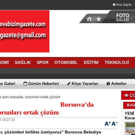
Ana Sayfa
NOMİ
SAĞLIK
SPOR
OTOMOBİL
EĞİTİM
TEKNOLOJİ
o Galeri
Günün Haberleri
Köşe Yazarları
Anketler
ÇO
a aynı masada, sorunları ortak çözüm
Bornova’da
BUG
orunları ortak çözüm
YENİ 
Kocao
 16:27:10
r, çözümleri birlikte üretiyoruz” Bornova Belediye