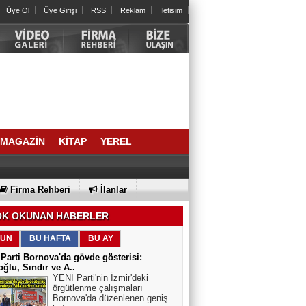
Üye Ol
Üye Girişi
RSS
Reklam
İletisim
MAGAZİN
KİTAP
YEREL
Firma Rehberi
İlanlar
K OKUNAN HABERLER
ÜN
BU HAFTA
BU AY
Parti Bornova'da gövde gösterisi:
ğlu, Sındır ve A..
YENİ Parti'nin İzmir'deki
örgütlenme çalışmaları
Bornova'da düzenlenen geniş