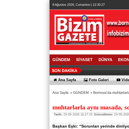
8 Ağustos 2026, Cumartesi | 12:30:28
GÜNDEM
SİYASET
DÜNYA
EKO
Ana Sayfa
Foto Galeri
Vide
Ana Sayfa
»
GÜNDEM
»
Bornova’da muhtarlarl
muhtarlarla aynı masada, s
Tarih:
23-05-2026 16:27:10
Güncelleme:
23-05-2026
Başkan Eşki: “Sorunları yerinde dinliyo