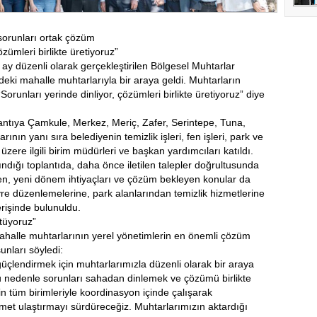
sorunları ortak çözüm
zümleri birlikte üretiyoruz”
y düzenli olarak gerçekleştirilen Bölgesel Muhtarlar
eki mahalle muhtarlarıyla bir araya geldi. Muhtarların
Sorunları yerinde dinliyor, çözümleri birlikte üretiyoruz” diye
lantıya Çamkule, Merkez, Meriç, Zafer, Serintepe, Tuna,
ının yanı sıra belediyenin temizlik işleri, fen işleri, park ve
zere ilgili birim müdürleri ve başkan yardımcıları katıldı.
ındığı toplantıda, daha önce iletilen talepler doğrultusunda
rken, yeni dönem ihtiyaçları ve çözüm bekleyen konular da
vre düzenlemelerine, park alanlarından temizlik hizmetlerine
erişinde bulunuldu.
ütüyoruz”
halle muhtarlarının yerel yönetimlerin en önemli çözüm
unları söyledi:
güçlendirmek için muhtarlarımızla düzenli olarak bir araya
 bu nedenle sorunları sahadan dinlemek ve çözümü birlikte
 tüm birimleriyle koordinasyon içinde çalışarak
zmet ulaştırmayı sürdüreceğiz. Muhtarlarımızın aktardığı