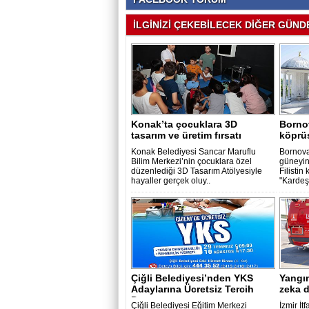
İLGİNİZİ ÇEKEBİLECEK DİĞER GÜNDE
Konak’ta çocuklara 3D
Bornov
tasarım ve üretim fırsatı
köprü
Konak Belediyesi Sancar Maruflu
Bornova
Bilim Merkezi’nin çocuklara özel
güneyin
düzenlediği 3D Tasarım Atölyesiyle
Filistin
hayaller gerçek oluy..
"Kardeş 
Çiğli Belediyesi’nden YKS
Yangı
Adaylarına Ücretsiz Tercih
zeka 
Danışma..
Çiğli Belediyesi Eğitim Merkezi
İzmir İt