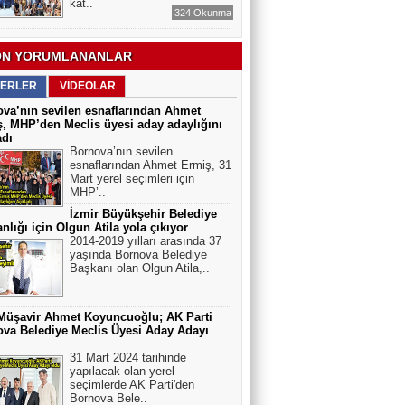
kat..
324 Okunma
N YORUMLANANLAR
ERLER
VİDEOLAR
va’nın sevilen esnaflarından Ahmet
, MHP’den Meclis üyesi aday adaylığını
adı
Bornova’nın sevilen
esnaflarından Ahmet Ermiş, 31
Mart yerel seçimleri için
MHP’..
İzmir Büyükşehir Belediye
nlığı için Olgun Atila yola çıkıyor
2014-2019 yılları arasında 37
yaşında Bornova Belediye
Başkanı olan Olgun Atila,..
Müşavir Ahmet Koyuncuoğlu; AK Parti
va Belediye Meclis Üyesi Aday Adayı
31 Mart 2024 tarihinde
yapılacak olan yerel
seçimlerde AK Parti'den
Bornova Bele..