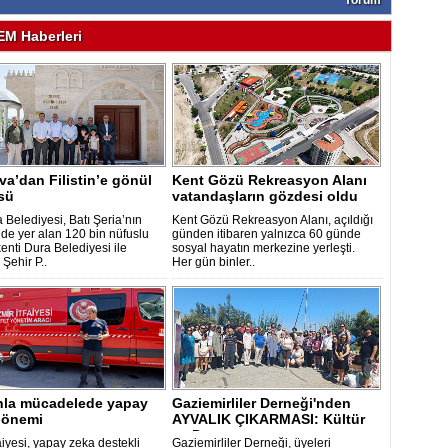
Yorum
M Haberleri
a’dan Filistin’e gönül
Kent Gözü Rekreasyon Alanı
sü
vatandaşların gözdesi oldu
 Belediyesi, Batı Şeria’nın
Kent Gözü Rekreasyon Alanı, açıldığı
de yer alan 120 bin nüfuslu
günden itibaren yalnızca 60 günde
 kenti Dura Belediyesi ile
sosyal hayatın merkezine yerleşti.
Şehir P..
Her gün binler..
nla mücadelede yapay
Gaziemirliler Derneği'nden
dönemi
AYVALIK ÇIKARMASI: Kültür
ve Dost..
faiyesi, yapay zeka destekli
Gaziemirliler Derneği, üyeleri