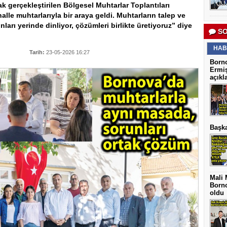
k gerçekleştirilen Bölgesel Muhtarlar Toplantıları
le muhtarlarıyla bir araya geldi. Muhtarların talep ve
ları yerinde dinliyor, çözümleri birlikte üretiyoruz” diye
SO
HAB
Tarih:
23-05-2026 16:27
Borno
Ermiş
açıkl
Başka
Mali 
Borno
oldu