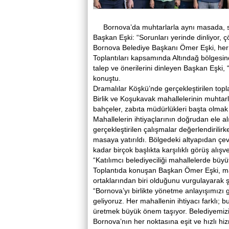
Bornova’da muhtarlarla aynı masada, 
Başkan Eşki: “Sorunları yerinde dinliyor, çö
Bornova Belediye Başkanı Ömer Eşki, her a
Toplantıları kapsamında Altındağ bölgesind
talep ve önerilerini dinleyen Başkan Eşki, “
konuştu.
Dramalılar Köşkü’nde gerçekleştirilen top
Birlik ve Koşukavak mahallelerinin muhtarlar
bahçeler, zabıta müdürlükleri başta olmak ü
Mahallelerin ihtiyaçlarının doğrudan ele al
gerçekleştirilen çalışmalar değerlendirili
masaya yatırıldı. Bölgedeki altyapıdan çe
kadar birçok başlıkta karşılıklı görüş alışv
“Katılımcı belediyeciliği mahallelerde büy
Toplantıda konuşan Başkan Ömer Eşki, ma
ortaklarından biri olduğunu vurgulayarak ş
“Bornova’yı birlikte yönetme anlayışımızı 
geliyoruz. Her mahallenin ihtiyacı farklı;
üretmek büyük önem taşıyor. Belediyemizin
Bornova’nın her noktasına eşit ve hızlı hi