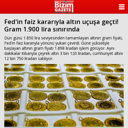
ANASAYFA
Fed'in faiz kararıyla altın uçuşa geçti!
KATEGORİLER
Gram 1.900 lira sınırında
YAZARLAR
Dün günü 1.850 lira seviyesinden tamamlayan altının gram fiyatı,
Fed'in faiz kararıyla yönünü yukarı çevirdi. Güne yükselişle
başlayan altının gram fiyatı 1.898 liradan işlem görüyor. Aynı
ANKETLER
dakikalar itibarıyla çeyrek altın 3 bin 120 liradan, cumhuriyet altını
12 bin 750 liradan satılıyor.
FOTO GALERİ
VİDEO GALERİ
KÜNYE
İLETİŞİM