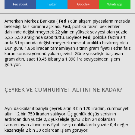
Facebook
Twitter
Google+
Whatsapp
Amerikan Merkez Bankası (
Fed
) dün akşam piyasaların merakla
beklediği faiz kararını açıkladı.
Fed
, politika faizini beklentiler
dahilinde değiştirmeyerek 22 yılın en yüksek seviyesi olan yüzde
5,25-5,50 aralığında sabit tuttu. Böylece
Fed
, politika faizini art
arda 3 toplantıda değiştirmeyerek mevcut aralıkta bırakmış oldu.
Dün günü 1.850 liradan tamamlayan altının gram fiyatı Fed'in faiz
kararı sonrası yönünü yukarı çevirdi. Güne yükselişle başlayan
gram altın, saat 10.45 itibarıyla 1.898 lira seviyesinden işlem
Haberin Doğru Adresi.
görüyor.
ÇEYREK VE CUMHURİYET ALTINI NE KADAR?
Aynı dakikalar itibarıyla çeyrek altın 3 bin 120 liradan, cumhuriyet
altını 12 bin 750 liradan satılıyor. Üç günlük düşüş serisinin
ardından dün yüzde 2,2 yükselişle günü 2 bin 24 dolardan
tamamlayan altının ons fiyatı ise şu dakikalarda yüzde 0,4 değer
kazancıyla 2 bin 30 dolardan işlem görüyor.