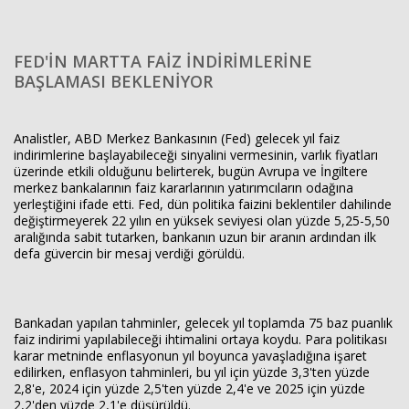
FED'İN MARTTA FAİZ İNDİRİMLERİNE
BAŞLAMASI BEKLENİYOR
Analistler, ABD Merkez Bankasının (Fed) gelecek yıl faiz
indirimlerine başlayabileceği sinyalini vermesinin, varlık fiyatları
üzerinde etkili olduğunu belirterek, bugün Avrupa ve İngiltere
merkez bankalarının faiz kararlarının yatırımcıların odağına
yerleştiğini ifade etti. Fed, dün politika faizini beklentiler dahilinde
değiştirmeyerek 22 yılın en yüksek seviyesi olan yüzde 5,25-5,50
aralığında sabit tutarken, bankanın uzun bir aranın ardından ilk
defa güvercin bir mesaj verdiği görüldü.
Bankadan yapılan tahminler, gelecek yıl toplamda 75 baz puanlık
faiz indirimi yapılabileceği ihtimalini ortaya koydu. Para politikası
karar metninde enflasyonun yıl boyunca yavaşladığına işaret
edilirken, enflasyon tahminleri, bu yıl için yüzde 3,3'ten yüzde
2,8'e, 2024 için yüzde 2,5'ten yüzde 2,4'e ve 2025 için yüzde
2,2'den yüzde 2,1'e düşürüldü.