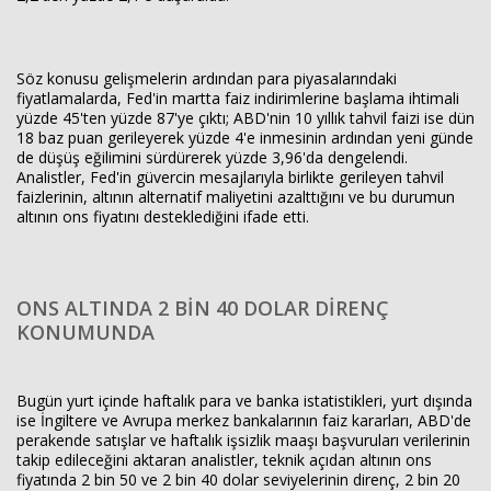
Söz konusu gelişmelerin ardından para piyasalarındaki
fiyatlamalarda, Fed'in martta faiz indirimlerine başlama ihtimali
yüzde 45'ten yüzde 87'ye çıktı; ABD'nin 10 yıllık tahvil faizi ise dün
18 baz puan gerileyerek yüzde 4'e inmesinin ardından yeni günde
de düşüş eğilimini sürdürerek yüzde 3,96'da dengelendi.
Analistler, Fed'in güvercin mesajlarıyla birlikte gerileyen tahvil
faizlerinin, altının alternatif maliyetini azalttığını ve bu durumun
altının ons fiyatını desteklediğini ifade etti.
ONS ALTINDA 2 BİN 40 DOLAR DİRENÇ
KONUMUNDA
Bugün yurt içinde haftalık para ve banka istatistikleri, yurt dışında
ise İngiltere ve Avrupa merkez bankalarının faiz kararları, ABD'de
perakende satışlar ve haftalık işsizlik maaşı başvuruları verilerinin
takip edileceğini aktaran analistler, teknik açıdan altının ons
fiyatında 2 bin 50 ve 2 bin 40 dolar seviyelerinin direnç, 2 bin 20