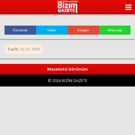
ANASAYFA
KATEGORİLER
Facebook
Twitter
Google+
Whatsapp
YAZARLAR
Tarih:
01-01-1970
ANKETLER
FOTO GALERİ
Masaüstü Görünüm
© 2026 BİZİM GAZETE
VİDEO GALERİ
KÜNYE
İLETİŞİM