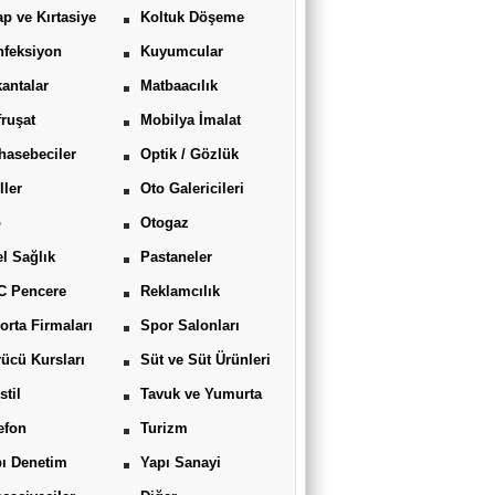
ap ve Kırtasiye
Koltuk Döşeme
feksiyon
Kuyumcular
antalar
Matbaacılık
ruşat
Mobilya İmalat
asebeciler
Optik / Gözlük
ller
Oto Galericileri
o
Otogaz
l Sağlık
Pastaneler
C Pencere
Reklamcılık
orta Firmaları
Spor Salonları
ücü Kursları
Süt ve Süt Ürünleri
stil
Tavuk ve Yumurta
efon
Turizm
ı Denetim
Yapı Sanayi