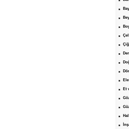
Bay
Be
Boy
Çel
Çiğ
Der
Do
Dön
Ele
Et 
Göz
Güz
Hal
İnş