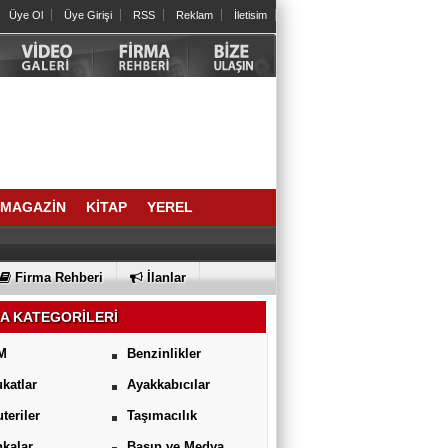
Üye Ol
Üye Girişi
RSS
Reklam
İletisim
MAGAZİN
KİTAP
YEREL
Firma Rehberi
İlanlar
A KATEGORİLERİ
M
Benzinlikler
katlar
Ayakkabıcılar
uteriler
Taşımacılık
kalar
Basın ve Medya