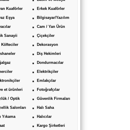
an Kuaförler
Erkek Kuaförler
yaz Eşya
Bilgisayar/Yazılım
acılar
Cam / Yan Ürün
ik Sanayii
Çiçekçiler
 Köfteciler
Dekorasyon
shaneler
Diş Hekimleri
ğalgaz
Dondurmacılar
erciler
Elektrikçiler
ktronikçiler
Emlakçılar
ve et ürünleri
Fotoğrafçılar
lük / Optik
Güvenlik Firmaları
ellik Salonları
Halı Saha
ı Yıkama
Halıcılar
aat
Kargo Şirketleri