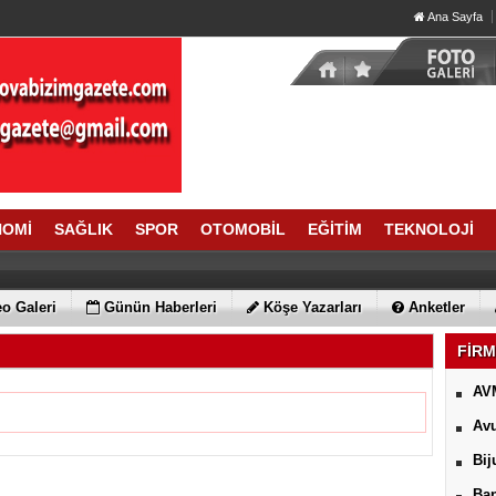
Ana Sayfa
NOMİ
SAĞLIK
SPOR
OTOMOBİL
EĞİTİM
TEKNOLOJİ
o Galeri
Günün Haberleri
Köşe Yazarları
Anketler
FİRM
AV
Avu
Bij
Ban