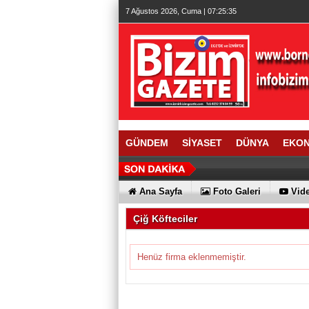
7 Ağustos 2026, Cuma | 07:25:36
GÜNDEM
SİYASET
DÜNYA
EKO
Ana Sayfa
Foto Galeri
Vide
Çiğ Köfteciler
Henüz firma eklenmemiştir.