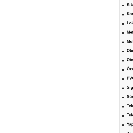
Kit
Kon
Lok
Mef
Muh
Ote
Ot
Öze
PV
Sig
Sür
Tek
Tel
Yap