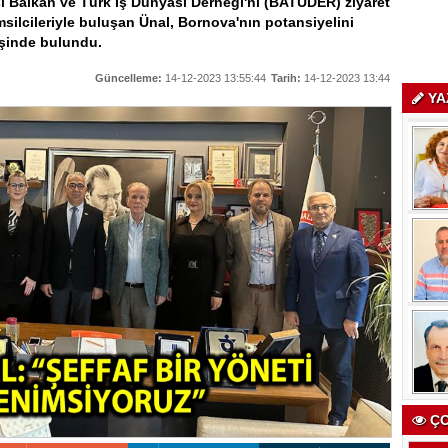
ası Balkan ve Türk İş Dünyası Derneği'ni (BATÜDER) ziyaret
msilcileriyle buluşan Ünal, Bornova'nın potansiyelini
işinde bulundu.
Güncelleme:
14-12-2023 13:55:44
Tarih:
14-12-2023 13:44
YA
ÇO