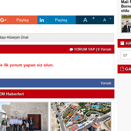
Mali 
Borno
oldu
A
Paylaş
Paylaş
A
dayı Hüseyin Ünal
HA
YORUM YAP | 0 Yorum
 ilk yorum yapan siz olun.
GA
Yorum
M Haberleri