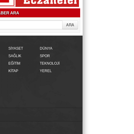
BER ARA
SİYASET
DÜNYA
SAĞLIK
SPOR
EĞİTİM
TEKNOLOJİ
KİTAP
YEREL