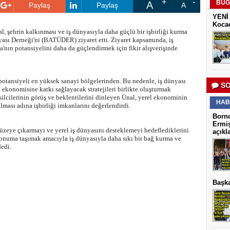
BUG
A
Paylaş
Paylaş
A
YENİ 
Kocao
 şehrin kalkınması ve iş dünyasıyla daha güçlü bir işbirliği kurma
yası Derneği'ni (BATÜDER) ziyaret etti. Ziyaret kapsamında, iş
'nın potansiyelini daha da güçlendirmek için fikir alışverişinde
otansiyeli en yüksek sanayi bölgelerinden. Bu nedenle, iş dünyası
SO
n ekonomisine katkı sağlayacak stratejileri birlikte oluşturmak
msilcilerinin görüş ve beklentilerini dinleyen Ünal, yerel ekonominin
HAB
lması adına işbirliği imkanlarını değerlendirdi.
Borno
Ermiş
zeye çıkarmayı ve yerel iş dünyasını desteklemeyi hedeflediklerini
açıkl
konuma taşımak amacıyla iş dünyasıyla daha sıkı bir bağ kurma ve
dedi.
Başka