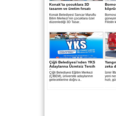
Konak’ta çocuklara 3D
Bornov
tasarım ve üretim fırsatı
köprü
Konak Belediyesi Sancar Maruflu
Bornova
Bilim Merkezi’nin çocuklara özel
güneyin
düzenlediği 3D Tasar..
Filistin k
Çiğli Belediyesi’nden YKS
Yangı
Adaylarına Ücretsiz Tercih
zeka 
Danışma..
Çiğli Belediyesi Eğitim Merkezi
İzmir İt
(ÇİBEM), üniversite adaylarının
yeni nes
geleceklerine doğru a..
hızlı, g