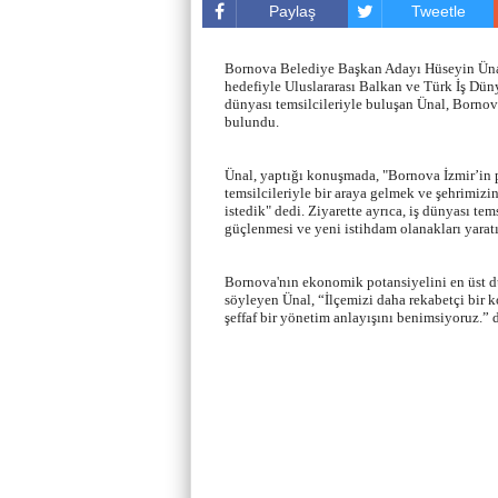
Paylaş
Tweetle
Bornova Belediye Başkan Adayı Hüseyin Ünal,
hedefiyle Uluslararası Balkan ve Türk İş Dün
dünyası temsilcileriyle buluşan Ünal, Bornova
bulundu.
Ünal, yaptığı konuşmada, "Bornova İzmir’in p
temsilcileriyle bir araya gelmek ve şehrimizi
istedik" dedi. Ziyarette ayrıca, iş dünyası te
güçlenmesi ve yeni istihdam olanakları yaratı
Bornova'nın ekonomik potansiyelini en üst dü
söyleyen Ünal, “İlçemizi daha rekabetçi bir 
şeffaf bir yönetim anlayışını benimsiyoruz.” 