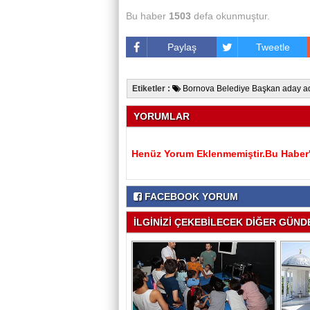
Bu haber
1503
defa okunmuştur.
Paylaş
Tweetle
Etiketler :
Bornova Belediye Başkan aday a
YORUMLAR
Henüz Yorum Eklenmemiştir.Bu Haber'e
FACEBOOK YORUM
İLGİNİZİ ÇEKEBİLECEK DİĞER GÜNDE