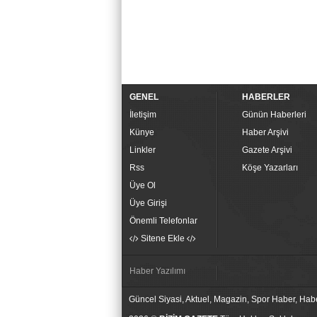
GENEL
HABERLER
İletişim
Günün Haberleri
Künye
Haber Arşivi
Linkler
Gazete Arşivi
Rss
Köşe Yazarları
Üye Ol
Üye Girişi
Önemli Telefonlar
Sitene Ekle
Haber Yazılımı
Güncel Siyasi, Aktuel, Magazin, Spor Haber, Hab