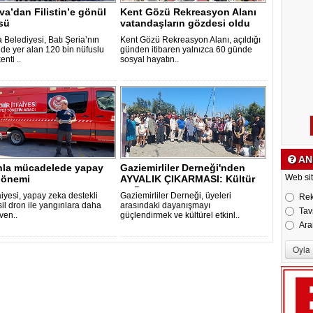
a’dan Filistin’e gönül
Kent Gözü Rekreasyon Alanı
sü
vatandaşların gözdesi oldu
 Belediyesi, Batı Şeria’nın
Kent Gözü Rekreasyon Alanı, açıldığı
de yer alan 120 bin nüfuslu
günden itibaren yalnızca 60 günde
enti ..
sosyal hayatın..
AN
nla mücadelede yapay
Gaziemirliler Derneği'nden
dönemi
AYVALIK ÇIKARMASI: Kültür
Web sit
ve Dost..
faiyesi, yapay zeka destekli
Gaziemirliler Derneği, üyeleri
Re
il dron ile yangınlara daha
arasındaki dayanışmayı
Tav
üven..
güçlendirmek ve kültürel etkinl..
Ara