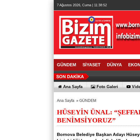
7 Ağustos 2026, Cuma | 11:38:53
GÜNDEM
SİYASET
DÜNYA
EKO
Ana Sayfa
Foto Galeri
Vide
Ana Sayfa
»
GÜNDEM
HÜSEYİN ÜNAL: “ŞEFFA
BENİMSİYORUZ”
Bornova Belediye Başkan Adayı Hüseyin