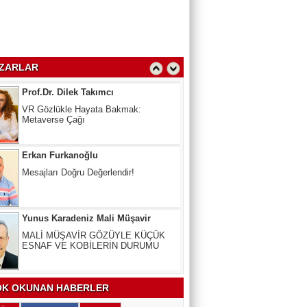
Oy Kullanmak Anayasal Hak,
kullanmayana Ceza
Prof.Dr. Dilek Takımcı
ZARLAR
VR Gözlükle Hayata Bakmak:
Metaverse Çağı
Erkan Furkanoğlu
Mesajları Doğru Değerlendir!
Yunus Karadeniz Mali Müşavir
MALİ MÜŞAVİR GÖZÜYLE KÜÇÜK
ESNAF VE KOBİLERİN DURUMU
Uzm. Dr. Veli Kala
Kalbinizdeki "Sessiz" Tehlike: Kan
Yağlarınız Ne Kadar Sağlıklı?
K OKUNAN HABERLER
Arslan Keskin