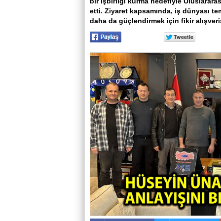
bir işbirliği kurma hedefiyle Uluslarar
etti. Ziyaret kapsamında, iş dünyası te
daha da güçlendirmek için fikir alışver