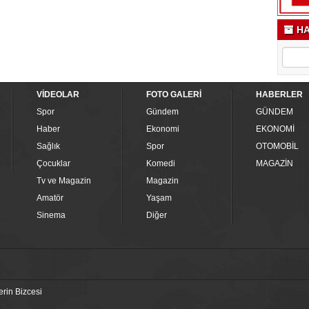
HA
VİDEOLAR
FOTO GALERİ
HABERLER
Spor
Gündem
GÜNDEM
Haber
Ekonomi
EKONOMİ
Sağlık
Spor
OTOMOBİL
Çocuklar
Komedi
MAGAZİN
Tv ve Magazin
Magazin
Amatör
Yaşam
Sinema
Diğer
erin Bizcesi