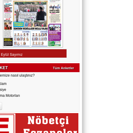
KET
Tüm Anketler
emize nasıl ulaştınız?
klam
siye
ma Motorları