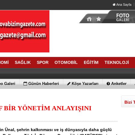
Ana Sayfa
NOMİ
SAĞLIK
SPOR
OTOMOBİL
EĞİTİM
TEKNOLOJİ
o Galeri
Günün Haberleri
Köşe Yazarları
Anketler
Bizi 
F BİR YÖNETİM ANLAYIŞINI
 Ünal, şehrin kalkınması ve iş dünyasıyla daha güçlü