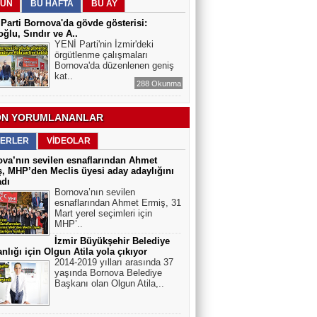
ÜN
BU HAFTA
BU AY
ELEKTRİKLİ SCOOTERLAR
Parti Bornova'da gövde gösterisi:
YASAKLANMALI MI? GÜVENLİK Mİ,
ğlu, Sındır ve A..
ÖZGÜRLÜK MÜ?
YENİ Parti'nin İzmir'deki
örgütlenme çalışmaları
Bornova'da düzenlenen geniş
kat..
288 Okunma
N YORUMLANANLAR
ERLER
VİDEOLAR
va’nın sevilen esnaflarından Ahmet
, MHP’den Meclis üyesi aday adaylığını
adı
Bornova’nın sevilen
esnaflarından Ahmet Ermiş, 31
Mart yerel seçimleri için
MHP’..
İzmir Büyükşehir Belediye
nlığı için Olgun Atila yola çıkıyor
2014-2019 yılları arasında 37
yaşında Bornova Belediye
Başkanı olan Olgun Atila,..