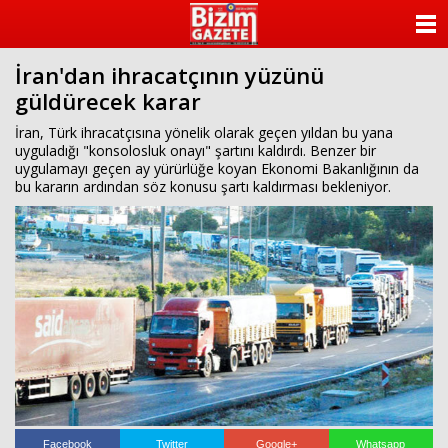
ANASAYFA
İran'dan ihracatçının yüzünü
KATEGORİLER
güldürecek karar
YAZARLAR
İran, Türk ihracatçısına yönelik olarak geçen yıldan bu yana
uyguladığı "konsolosluk onayı" şartını kaldırdı. Benzer bir
uygulamayı geçen ay yürürlüğe koyan Ekonomi Bakanlığının da
ANKETLER
bu kararın ardından söz konusu şartı kaldırması bekleniyor.
FOTO GALERİ
VİDEO GALERİ
KÜNYE
İLETİŞİM
Facebook
Twitter
Google+
Whatsapp