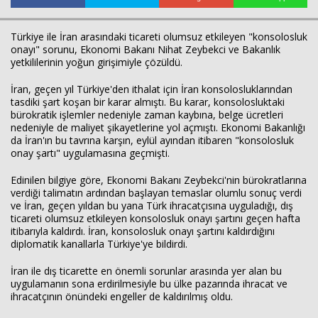
Türkiye ile İran arasındaki ticareti olumsuz etkileyen "konsolosluk
onayı" sorunu, Ekonomi Bakanı Nihat Zeybekci ve Bakanlık
yetkililerinin yoğun girişimiyle çözüldü.
İran, geçen yıl Türkiye'den ithalat için İran konsolosluklarından
tasdiki şart koşan bir karar almıştı. Bu karar, konsolosluktaki
bürokratik işlemler nedeniyle zaman kaybına, belge ücretleri
nedeniyle de maliyet şikayetlerine yol açmıştı. Ekonomi Bakanlığı
da İran'ın bu tavrına karşın, eylül ayından itibaren "konsolosluk
Haberin Doğru Adresi.
onay şartı" uygulamasına geçmişti.
Edinilen bilgiye göre, Ekonomi Bakanı Zeybekci'nin bürokratlarına
verdiği talimatın ardından başlayan temaslar olumlu sonuç verdi
ve İran, geçen yıldan bu yana Türk ihracatçısına uyguladığı, dış
ticareti olumsuz etkileyen konsolosluk onayı şartını geçen hafta
itibarıyla kaldırdı. İran, konsolosluk onayı şartını kaldırdığını
diplomatik kanallarla Türkiye'ye bildirdi.
İran ile dış ticarette en önemli sorunlar arasında yer alan bu
uygulamanın sona erdirilmesiyle bu ülke pazarında ihracat ve
ihracatçının önündeki engeller de kaldırılmış oldu.