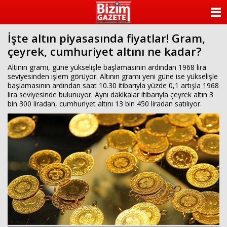
ANASAYFA
İşte altın piyasasında fiyatlar! Gram,
KATEGORİLER
çeyrek, cumhuriyet altını ne kadar?
YAZARLAR
Altının gramı, güne yükselişle başlamasının ardından 1968 lira
seviyesinden işlem görüyor. Altının gramı yeni güne ise yükselişle
başlamasının ardından saat 10.30 itibarıyla yüzde 0,1 artışla 1968
ANKETLER
lira seviyesinde bulunuyor. Aynı dakikalar itibarıyla çeyrek altın 3
bin 300 liradan, cumhuriyet altını 13 bin 450 liradan satılıyor.
FOTO GALERİ
VİDEO GALERİ
KÜNYE
İLETİŞİM