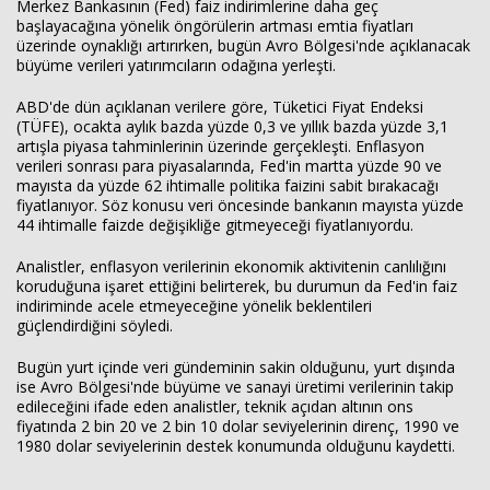
Merkez Bankasının (Fed) faiz indirimlerine daha geç
başlayacağına yönelik öngörülerin artması emtia fiyatları
üzerinde oynaklığı artırırken, bugün Avro Bölgesi'nde açıklanacak
büyüme verileri yatırımcıların odağına yerleşti.
ABD'de dün açıklanan verilere göre, Tüketici Fiyat Endeksi
(TÜFE), ocakta aylık bazda yüzde 0,3 ve yıllık bazda yüzde 3,1
artışla piyasa tahminlerinin üzerinde gerçekleşti. Enflasyon
verileri sonrası para piyasalarında, Fed'in martta yüzde 90 ve
mayısta da yüzde 62 ihtimalle politika faizini sabit bırakacağı
fiyatlanıyor. Söz konusu veri öncesinde bankanın mayısta yüzde
44 ihtimalle faizde değişikliğe gitmeyeceği fiyatlanıyordu.
Analistler, enflasyon verilerinin ekonomik aktivitenin canlılığını
koruduğuna işaret ettiğini belirterek, bu durumun da Fed'in faiz
indiriminde acele etmeyeceğine yönelik beklentileri
güçlendirdiğini söyledi.
Bugün yurt içinde veri gündeminin sakin olduğunu, yurt dışında
ise Avro Bölgesi'nde büyüme ve sanayi üretimi verilerinin takip
edileceğini ifade eden analistler, teknik açıdan altının ons
fiyatında 2 bin 20 ve 2 bin 10 dolar seviyelerinin direnç, 1990 ve
1980 dolar seviyelerinin destek konumunda olduğunu kaydetti.