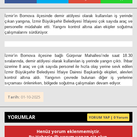
İzmir’in Bornova ilçesinde demir atölyesi olarak kullanılan iş yerinde
çıkan yangına, İzmir Büyükşehir Belediyesi İtfaiyesi çok sayıda araç ve
personelle müdahale etti. Yangını kontrol altına alan ekipler soğutma
çalışmalarını sürdürüyor.
İzmir’in Bornova ilçesine bağlı Gürpınar Mahallesi’nde saat 18.30
sıralarında, demir atölyesi olarak kullanılan iş yerinde yangın çıktı. İhbar
Haberin Doğru Adresi.
üzerine 8 araç ve çok sayıda personel ile hızla olay yerine sevk edilen
İzmir Büyükşehir Belediyesi İtfaiye Dairesi Başkanlığı ekipleri, alevleri
kontrol altına aldı. Yangının çevrede bulunan diğer iş yerlerine
sıçraması önlenirken, bölgede soğutma çalışmaları devam ediyor.
Tarih:
01-10-2025
YORUMLAR
YORUM YAP | 0 Yorum
Henüz yorum eklenmemiştir.
Bu Haber'e ilk yorum yapan siz olun.