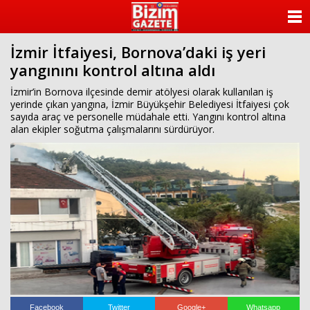
ANASAYFA
İzmir İtfaiyesi, Bornova’daki iş yeri
KATEGORİLER
yangınını kontrol altına aldı
YAZARLAR
İzmir’in Bornova ilçesinde demir atölyesi olarak kullanılan iş
yerinde çıkan yangına, İzmir Büyükşehir Belediyesi İtfaiyesi çok
sayıda araç ve personelle müdahale etti. Yangını kontrol altına
ANKETLER
alan ekipler soğutma çalışmalarını sürdürüyor.
FOTO GALERİ
VİDEO GALERİ
KÜNYE
İLETİŞİM
Facebook
Twitter
Google+
Whatsapp