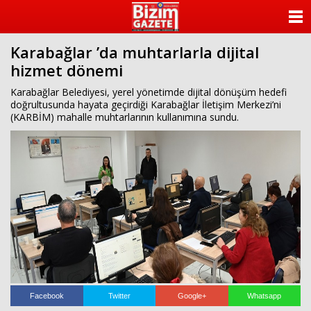
ANASAYFA
Karabağlar ’da muhtarlarla dijital
KATEGORİLER
hizmet dönemi
YAZARLAR
Karabağlar Belediyesi, yerel yönetimde dijital dönüşüm hedefi
doğrultusunda hayata geçirdiği Karabağlar İletişim Merkezi’ni
(KARBİM) mahalle muhtarlarının kullanımına sundu.
ANKETLER
FOTO GALERİ
VİDEO GALERİ
KÜNYE
İLETİŞİM
Facebook
Twitter
Google+
Whatsapp