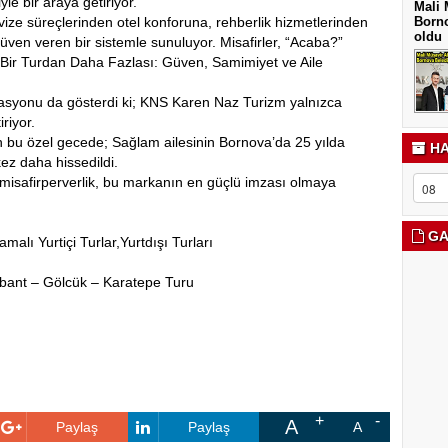
yle bir araya getiriyor.
Mali 
 vize süreçlerinden otel konforuna, rehberlik hizmetlerinden
Borno
oldu
en veren bir sistemle sunuluyor. Misafirler, “Acaba?”
 Bir Turdan Daha Fazlası: Güven, Samimiyet ve Aile
asyonu da gösterdi ki; KNS Karen Naz Turizm yalnızca
riyor.
n bu özel gecede; Sağlam ailesinin Bornova’da 25 yılda
HA
ez daha hissedildi.
n misafirperverlik, bu markanın en güçlü imzası olmaya
GA
malı Yurtiçi Turlar,Yurtdışı Turları
Abant – Gölcük – Karatepe Turu
A
Paylaş
Paylaş
A