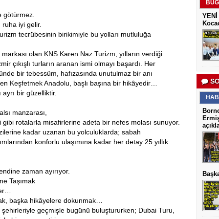
BUG
e götürmez.
YENİ 
Kocao
 ruha iyi gelir.
rizm tecrübesinin birikimiyle bu yolları mutluluğa
i markası olan KNS Karen Naz Turizm, yılların verdiği
ir çıkışlı turların aranan ismi olmayı başardı. Her
zünde bir tebessüm, hafızasında unutulmaz bir anı
SO
iden Keşfetmek Anadolu, başlı başına bir hikâyedir…
yrı bir güzelliktir.
HAB
Borno
alsı manzarası,
Ermiş
gibi rotalarla misafirlerine adeta bir nefes molası sunuyor.
açıkl
ezilerine kadar uzanan bu yolculuklarda; sabah
ımlarından konforlu ulaşımına kadar her detay 25 yıllık
kendine zaman ayırıyor.
Başka
sine Taşımak
ter…
ymak, başka hikâyelere dokunmak…
iş şehirleriyle geçmişle bugünü buluştururken; Dubai Turu,