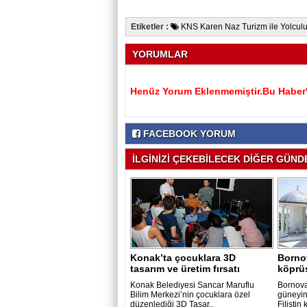
Etiketler :
KNS Karen Naz Turizm ile Yolcul
YORUMLAR
Henüz Yorum Eklenmemiştir.Bu Haber'e
FACEBOOK YORUM
İLGİNİZİ ÇEKEBİLECEK DİĞER GÜNDE
Konak’ta çocuklara 3D
Bornov
tasarım ve üretim fırsatı
köprü
Konak Belediyesi Sancar Maruflu
Bornova
Bilim Merkezi’nin çocuklara özel
güneyin
düzenlediği 3D Tasar..
Filistin k