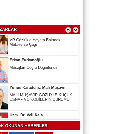
Prof.Dr. Dilek Takımcı
VR Gözlükle Hayata Bakmak:
Metaverse Çağı
ZARLAR
Erkan Furkanoğlu
Mesajları Doğru Değerlendir!
Yunus Karadeniz Mali Müşavir
MALİ MÜŞAVİR GÖZÜYLE KÜÇÜK
ESNAF VE KOBİLERİN DURUMU
Uzm. Dr. Veli Kala
Kalbinizdeki "Sessiz" Tehlike: Kan
Yağlarınız Ne Kadar Sağlıklı?
Arslan Keskin
K OKUNAN HABERLER
ELEKTRİKLİ SCOOTERLAR