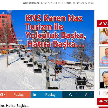
Güncelleme:
06-02-2026 14:44:45
Tarih:
06-02-2026 14:36
YA
A
Paylaş
Paylaş
A
ÇO
şka, Hatıra Başka…