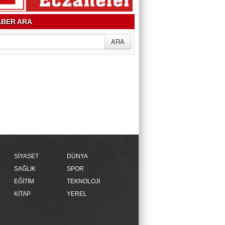
BER ARA
SİYASET
DÜNYA
SAĞLIK
SPOR
EĞİTİM
TEKNOLOJİ
KİTAP
YEREL