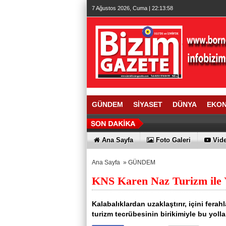
7 Ağustos 2026, Cuma | 22:13:59
GÜNDEM
SİYASET
DÜNYA
EKO
Ana Sayfa
Foto Galeri
Vide
Ana Sayfa
»
GÜNDEM
KNS Karen Naz Turizm ile 
Kalabalıklardan uzaklaştırır, içini ferahl
turizm tecrübesinin birikimiyle bu yolla