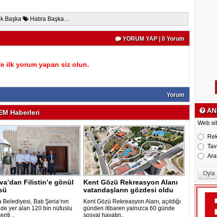
uk Başka
Hatıra Başka…
YORUM YAP | 0 Yorum
 ilk yorum yapan siz olun.
Yorum
AN
M Haberleri
Web sit
Re
Tav
Ara
a’dan Filistin’e gönül
Kent Gözü Rekreasyon Alanı
sü
vatandaşların gözdesi oldu
 Belediyesi, Batı Şeria’nın
Kent Gözü Rekreasyon Alanı, açıldığı
de yer alan 120 bin nüfuslu
günden itibaren yalnızca 60 günde
enti ..
sosyal hayatın..