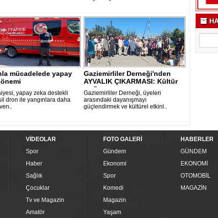
HA
nla mücadelede yapay
Gaziemirliler Derneği'nden
dönemi
AYVALIK ÇIKARMASI: Kültür
ve Dost..
faiyesi, yapay zeka destekli
Gaziemirliler Derneği, üyeleri
il dron ile yangınlara daha
arasındaki dayanışmayı
üven..
güçlendirmek ve kültürel etkinl..
VİDEOLAR
FOTO GALERİ
HABERLER
Spor
Gündem
GÜNDEM
Haber
Ekonomi
EKONOMİ
Sağlık
Spor
OTOMOBİL
Çocuklar
Komedi
MAGAZİN
Tv ve Magazin
Magazin
Amatör
Yaşam