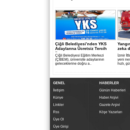
Çiğli Belediyesi’nden YKS
Yangı
Adaylarına Ücretsiz Tercih
zeka 
Danışma..
Çiğli Belediyesi Eğitim Merkezi
İzmir İt
(ÇİBEM), üniversite adaylarının
yeni nes
geleceklerine doğru a..
hızlı, g
GENEL
HABERLER
İletişim
Günün Haberleri
Künye
Haber Arşivi
Linkler
Gazete Arşivi
Rss
Köşe Yazarları
Üye Ol
Üye Girişi