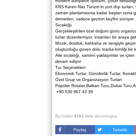
modern dünyanın ışıltısını, çölün sessizliği
KNS Karen Naz Turizm’in yurt dışı turları;
zaman planlamasına kadar baştan sona güv
demeden, sadece gezinin keyfini sürüyor.
Sıcaklığı
Gerçekleştirilen özel doğum günü organiz
turlar düzenlemiyor, insanları bir araya geti
Müzik, dostluk, kahkaha ve sevgiyle geçe
oluşturduğu güven dolu marka kimliği bir k
Aile sıcaklığı, samimi yaklaşımlar ve içte
devam ediyor.
Tur Seçenekleri:
Ekonomik Turlar, Günübirlik Turlar, Konakla
Özel Grup ve Organizasyon Turları
Popüler Rotalar,Balkan Turu,Dubai Turu,
+90 530 957 43 39
Bu haber
9161
defa okunmuştur.
Paylaş
Tweetle