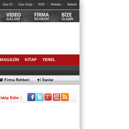
Üye Ol
Üye Girişi
RSS
Reklam
İletisim
Arslan Keskin
ELEKTRİKLİ SCOOTERLAR
YASAKLANMALI MI? GÜVENLİK Mİ,
ÖZGÜRLÜK MÜ?
İrfan ONAN
SIRA NE ZAMAN AİDATLA KURULAN
KOLTUK SALTANATINA GELECEK?
MAGAZİN
KİTAP
YEREL
BÜLENT DEĞİRMENCİ
Bornova’dan bir Halil Atila abi; geldi,
geçti…
Firma Rehberi
İlanlar
SELAHATTİN DAVER
2021 YAZINDAN NE ÖĞRENDİK?
Takip Edin :
Av. MERTCAN TURAN
Oy Kullanmak Anayasal Hak,
kullanmayana Ceza