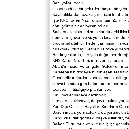
Bazı yollar vardır;
insanı sadece bir şehirden başka bir şehr
Kalabalıklardan uzaklaştırır, içini ferahlatır,
İşte KNS Karen Naz Turizm, tam 25 yıllık tu
dönüştüren bir anlayışın adıdır.
Sağlam ailesinin turizm sektöründeki ikinc
deneyim, güven ve vizyonla kısa sürede İzm
programda tek bir hedef var: misafirin yü
bırakmak. Yurt İçi Geziler: Türkiye’yi Yen
Her köşesi tarih, her yolu doğa, her durağı a
KNS Karen Naz Turizm’in yurt içi turları;
Abant’ın huzur veren gölü, Gölcük’ün mas
Karatepe’nin doğayla bütünleşen sessizliği 
Günübirlik turlardan konaklamalı kültür g
kahvaltısından gün batımına, rehber anlat
tecrübenin titizliğiyle planlanıyor.
Katılımcılar sadece gezmiyor;
stresten uzaklaşıyor, doğayla buluşuyor, 
Yurt Dışı Geziler: Hayalleri Sınırların Öte
Bazen insan, yeni sokaklarda yürümek is
Farklı kültürler görmek, başka diller du
Balkan Turu, tarih ve kültürle iç içe geçm