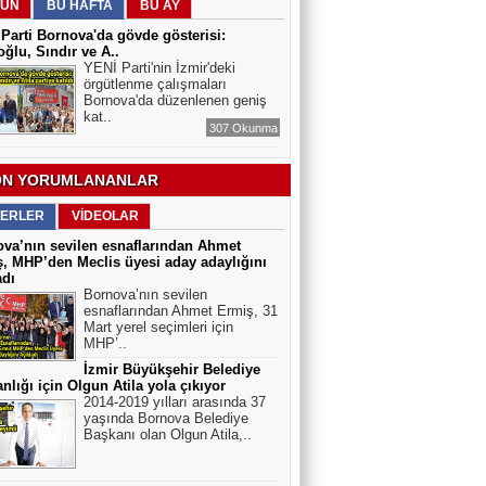
YASAKLANMALI MI? GÜVENLİK Mİ,
ÜN
BU HAFTA
BU AY
ÖZGÜRLÜK MÜ?
Parti Bornova'da gövde gösterisi:
ğlu, Sındır ve A..
YENİ Parti'nin İzmir'deki
örgütlenme çalışmaları
Bornova'da düzenlenen geniş
kat..
307 Okunma
N YORUMLANANLAR
ERLER
VİDEOLAR
va’nın sevilen esnaflarından Ahmet
, MHP’den Meclis üyesi aday adaylığını
adı
Bornova’nın sevilen
esnaflarından Ahmet Ermiş, 31
Mart yerel seçimleri için
MHP’..
İzmir Büyükşehir Belediye
nlığı için Olgun Atila yola çıkıyor
2014-2019 yılları arasında 37
yaşında Bornova Belediye
Başkanı olan Olgun Atila,..