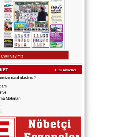
KET
Tüm Anketler
emize nasıl ulaştınız?
klam
siye
ma Motorları