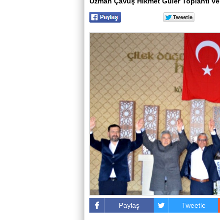
Uzman Çavuş Hikmet Güler Toplantı ve
Paylaş
Tweetle