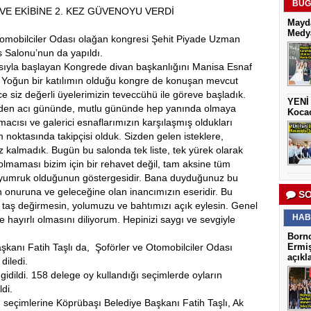
BUG
E EKİBİNE 2. KEZ GÜVENOYU VERDİ
Mayda
Medya
Otomobilciler Odası olağan kongresi Şehit Piyade Uzman
 Salonu’nun da yapıldı.
asıyla başlayan Kongrede divan başkanlığını Manisa Esnaf
. Yoğun bir katılımın olduğu kongre de konuşan mevcut
 siz değerli üyelerimizin teveccühü ile göreve başladık.
YENİ 
tmeden acı gününde, mutlu gününde hep yanında olmaya
Kocao
macısı ve galerici esnaflarımızın karşılaşmış oldukları
m noktasında takipçisi olduk. Sizden gelen isteklere,
ız kalmadık. Bugün bu salonda tek liste, tek yürek olarak
lmaması bizim için bir rehavet değil, tam aksine tüm
ek yumruk olduğunun göstergesidir. Bana duyduğunuz bu
 onuruna ve geleceğine olan inancımızın eseridir. Bu
SO
taş değirmesin, yolumuzu ve bahtımızı açık eylesin. Genel
HAB
ayırlı olmasını diliyorum. Hepinizi saygı ve sevgiyle
Borno
anı Fatih Taşlı da, Şoförler ve Otomobilciler Odası
Ermiş
açıkl
diledi.
idildi. 158 delege oy kullandığı seçimlerde oyların
di.
 seçimlerine Köprübaşı Belediye Başkanı Fatih Taşlı, Ak