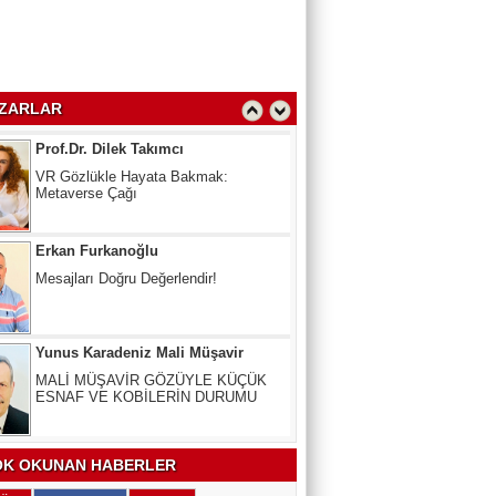
Oy Kullanmak Anayasal Hak,
kullanmayana Ceza
Prof.Dr. Dilek Takımcı
VR Gözlükle Hayata Bakmak:
ZARLAR
Metaverse Çağı
Erkan Furkanoğlu
Mesajları Doğru Değerlendir!
Yunus Karadeniz Mali Müşavir
MALİ MÜŞAVİR GÖZÜYLE KÜÇÜK
ESNAF VE KOBİLERİN DURUMU
Uzm. Dr. Veli Kala
Kalbinizdeki "Sessiz" Tehlike: Kan
Yağlarınız Ne Kadar Sağlıklı?
K OKUNAN HABERLER
Arslan Keskin