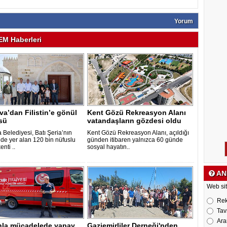
Yorum
M Haberleri
a’dan Filistin’e gönül
Kent Gözü Rekreasyon Alanı
sü
vatandaşların gözdesi oldu
 Belediyesi, Batı Şeria’nın
Kent Gözü Rekreasyon Alanı, açıldığı
de yer alan 120 bin nüfuslu
günden itibaren yalnızca 60 günde
enti ..
sosyal hayatın..
AN
Web sit
Re
Tav
Ara
nla mücadelede yapay
Gaziemirliler Derneği'nden