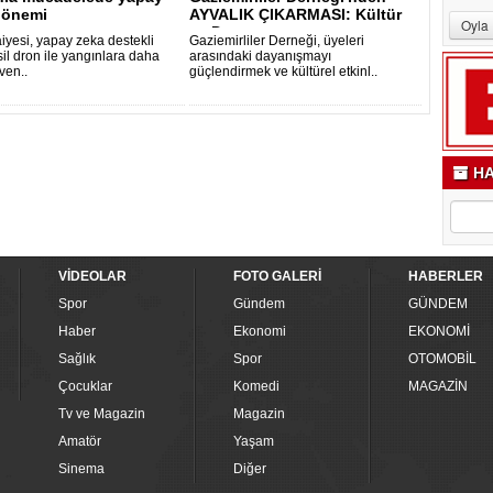
dönemi
AYVALIK ÇIKARMASI: Kültür
ve Dost..
faiyesi, yapay zeka destekli
Gaziemirliler Derneği, üyeleri
il dron ile yangınlara daha
arasındaki dayanışmayı
üven..
güçlendirmek ve kültürel etkinl..
HA
VİDEOLAR
FOTO GALERİ
HABERLER
Spor
Gündem
GÜNDEM
Haber
Ekonomi
EKONOMİ
Sağlık
Spor
OTOMOBİL
Çocuklar
Komedi
MAGAZİN
Tv ve Magazin
Magazin
Amatör
Yaşam
Sinema
Diğer