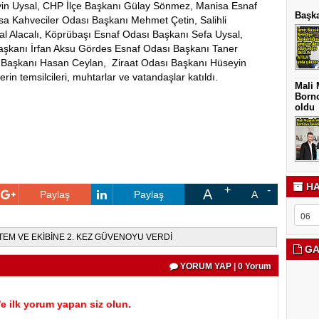
yin Uysal, CHP İlçe Başkanı Gülay Sönmez, Manisa Esnaf
Başka
sa Kahveciler Odası Başkanı Mehmet Çetin, Salihli
 Alacalı, Köprübaşı Esnaf Odası Başkanı Sefa Uysal,
Başkanı İrfan Aksu Gördes Esnaf Odası Başkanı Taner
if Başkanı Hasan Ceylan, Ziraat Odası Başkanı Hüseyin
rin temsilcileri, muhtarlar ve vatandaşlar katıldı.
Mali 
Borno
oldu
HA
A
Paylaş
Paylaş
A
EM VE EKİBİNE 2. KEZ GÜVENOYU VERDİ
GA
YORUM YAP | 0 Yorum
 ilk yorum yapan siz olun.