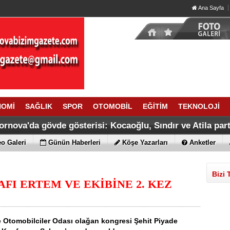
Ana Sayfa
NOMİ
SAĞLIK
SPOR
OTOMOBİL
EĞİTİM
TEKNOLOJİ
ornova'da gövde gösterisi: Kocaoğlu, Sındır ve Atila parti
o Galeri
Günün Haberleri
Köşe Yazarları
Anketler
Bizi 
FI ERTEM VE EKİBİNE 2. KEZ
e Otomobilciler Odası olağan kongresi Şehit Piyade