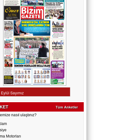
KET
Tüm Anketler
emize nasıl ulaştınız?
klam
siye
ma Motorları