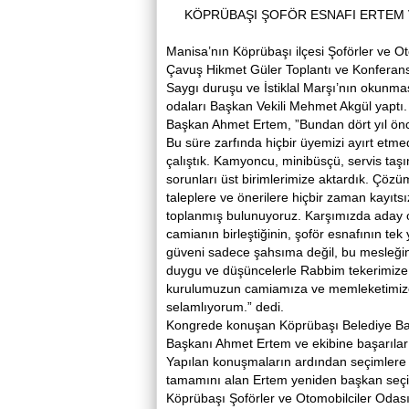
KÖPRÜBAŞI ŞOFÖR ESNAFI ERTEM V
Manisa’nın Köprübaşı ilçesi Şoförler ve 
Çavuş Hikmet Güler Toplantı ve Konferans
Saygı duruşu ve İstiklal Marşı’nın okunm
odaları Başkan Vekili Mehmet Akgül yaptı
Başkan Ahmet Ertem, ”Bundan dört yıl önce
Bu süre zarfında hiçbir üyemizi ayırt e
çalıştık. Kamyoncu, minibüsçü, servis taşı
sorunları üst birimlerimize aktardık. Çözü
taleplere ve önerilere hiçbir zaman kayıts
toplanmış bulunuyoruz. Karşımızda aday o
camianın birleştiğinin, şoför esnafının t
güveni sadece şahsıma değil, bu mesleğin
duygu ve düşüncelerle Rabbim tekerimize 
kurulumuzun camiamıza ve memleketimize h
selamlıyorum.” dedi.
Kongrede konuşan Köprübaşı Belediye Başk
Başkanı Ahmet Ertem ve ekibine başarılar 
Yapılan konuşmaların ardından seçimlere g
tamamını alan Ertem yeniden başkan seçil
Köprübaşı Şoförler ve Otomobilciler Odası