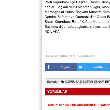
Parti Köprübaşı İlçe Başkanı Hasan Hüse
odaları Başkan Vekili Mehmet Akgül, Mani
Marangozlar Odası Başkanı Mustafa Kemal
Demirci Şoförler ve Otomobilciler Odası 
Batur, Köprübaşı Esnaf Kefalet Kooperat
Başkaya diğer oda başkanları, siyasi partile
ADİL AKA
Bu haber
3307
defa okunmuştur.
Paylaş
Tweetle
Etiketler :
KÖPRÜBAŞI ŞOFÖR ESNAFI ERT
YORUMLAR
Henüz Yorum Eklenmemiştir.Bu Haber'e