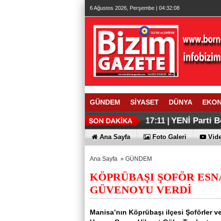
6 Ağustos 2026, Perşembe | 04:32:09
GÜNDEM
SİYASET
DÜNYA
EKO
YENİ Parti B
17:11 |
Ana Sayfa
Foto Galeri
Vide
Ana Sayfa
»
GÜNDEM
KÖPRÜBAŞI ŞOFÖR ESNA
GÜVENOYU VERDİ
Manisa’nın Köprübaşı ilçesi Şoförler v