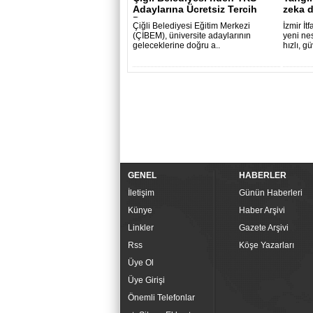
Adaylarına Ücretsiz Tercih
zeka 
Danışma..
Çiğli Belediyesi Eğitim Merkezi
İzmir İt
(ÇİBEM), üniversite adaylarının
yeni nes
geleceklerine doğru a..
hızlı, g
GENEL
HABERLER
İletişim
Günün Haberleri
Künye
Haber Arşivi
Linkler
Gazete Arşivi
Rss
Köşe Yazarları
Üye Ol
Üye Girişi
Önemli Telefonlar