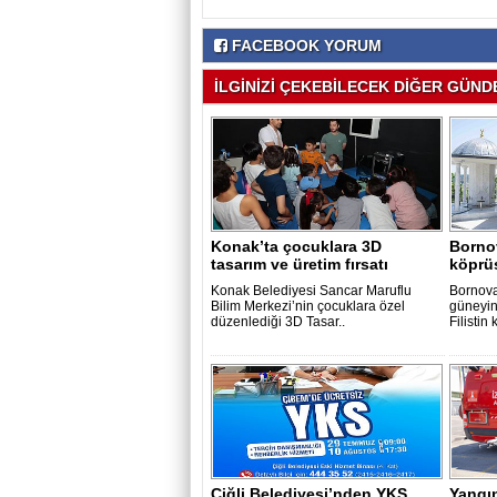
FACEBOOK YORUM
İLGİNİZİ ÇEKEBİLECEK DİĞER GÜNDE
Konak’ta çocuklara 3D
Bornov
tasarım ve üretim fırsatı
köprü
Konak Belediyesi Sancar Maruflu
Bornova
Bilim Merkezi’nin çocuklara özel
güneyin
düzenlediği 3D Tasar..
Filistin k
Çiğli Belediyesi’nden YKS
Yangı