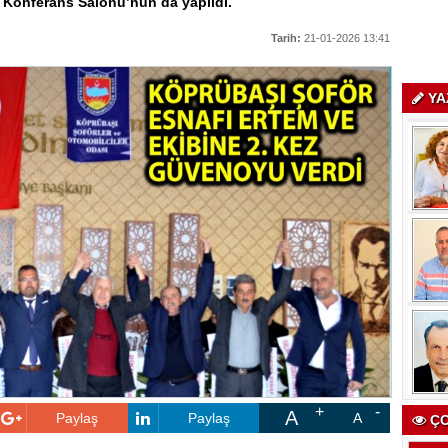
 Konferans Salonu’nun da yapıldı.
Tarih:
21-01-2026 13:41
YA
A
Paylaş
Paylaş
A
ÇO