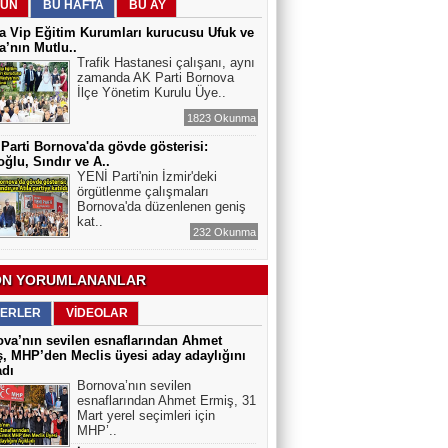
ÜN
BU HAFTA
BU AY
ELEKTRİKLİ SCOOTERLAR
YASAKLANMALI MI? GÜVENLİK Mİ,
 Vip Eğitim Kurumları kurucusu Ufuk ve
ÖZGÜRLÜK MÜ?
’nın Mutlu..
Trafik Hastanesi çalışanı, aynı
zamanda AK Parti Bornova
İlçe Yönetim Kurulu Üye..
1823 Okunma
Parti Bornova'da gövde gösterisi:
ğlu, Sındır ve A..
YENİ Parti'nin İzmir'deki
örgütlenme çalışmaları
Bornova'da düzenlenen geniş
kat..
232 Okunma
N YORUMLANANLAR
ERLER
VİDEOLAR
va’nın sevilen esnaflarından Ahmet
, MHP’den Meclis üyesi aday adaylığını
adı
Bornova’nın sevilen
esnaflarından Ahmet Ermiş, 31
Mart yerel seçimleri için
MHP’..