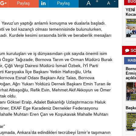
BUG
A
Paylaş
Paylaş
A
YENİ 
Kocao
 Yavuz’un yaptığı anlamlı konuşma ve dualarla başladı.
etli ve bol kazançlı olması temennisinde bulunulurken,
dı. Kurdele kesimi sırasında birlik ve beraberlik mesajları
SO
oplum kuruluşları ve iş dünyasından çok sayıda önemli isim
rü Özgür Tağızade, Bornova Tarım ve Orman Müdürü Burak
HAB
Çiğli Vergi Dairesi Müdürü İsmail Özbek, İYİ Parti
Borno
ti Karşıyaka İlçe Başkanı Yetkin Hafızoğlu, Urfa
Ermiş
ornova Esnaf Odası Başkanı Aziz Talas, Bornova
açıkl
 Doğan, Ağrı Yukarı Yoldüzü Dernek Başkanı Emin Turan ile
erhat Atbaşoğlu, Refik Evin, Mehmet Akif Akkoyun ve Ömer
tak oldu.
nı Göksel Eralp, Adalet Bakanlığı Uzlaştırmacısı Haluk
tiner, EKAF Ege Karadeniz Dernekler Federasyonu
Başka
 Mahalle Muhtarı Eren Çan ve Koşukavak Mahalle Muhtarı
ar”
uşmada, Ankara’da edindikleri tecrübeyi İzmir’e taşımanın