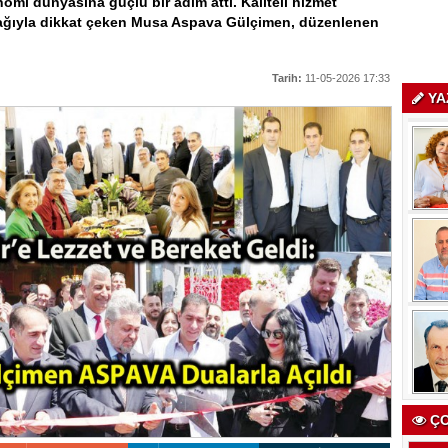
nomi dünyasına güçlü bir adım attı. Kaliteli hizmet
fağıyla dikkat çeken Musa Aspava Gülçimen, düzenlenen
Tarih:
11-05-2026 17:33
YA
ÇO