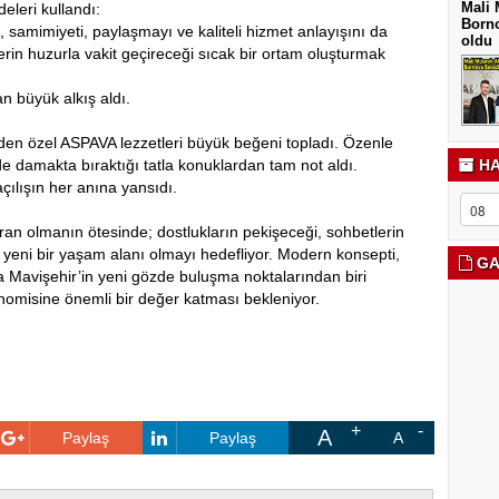
Mali 
eleri kullandı:
Borno
amimiyeti, paylaşmayı ve kaliteli hizmet anlayışını da
oldu
erin huzurla vakit geçireceği sıcak bir ortam oluşturmak
n büyük alkış aldı.
nden özel ASPAVA lezzetleri büyük beğeni topladı. Özenle
 damakta bıraktığı tatla konuklardan tam not aldı.
HA
açılışın her anına yansıdı.
an olmanın ötesinde; dostlukların pekişeceği, sohbetlerin
 yeni bir yaşam alanı olmayı hedefliyor. Modern konsepti,
GA
a Mavişehir’in yeni gözde buluşma noktalarından biri
nomisine önemli bir değer katması bekleniyor.
A
Paylaş
Paylaş
A