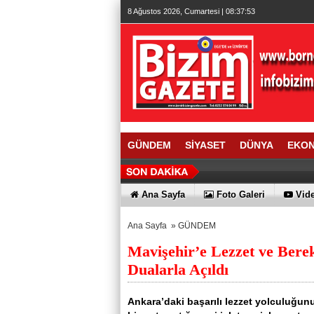
8 Ağustos 2026, Cumartesi | 08:37:53
GÜNDEM
SİYASET
DÜNYA
EKO
Ana Sayfa
Foto Galeri
Vide
Ana Sayfa
»
GÜNDEM
Mavişehir’e Lezzet ve Ber
Dualarla Açıldı
Ankara’daki başarılı lezzet yolculuğun