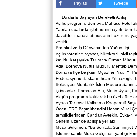
Paylaş
Tweetle
Dualarla Başlayan Bereketli Açılış
Açılış programı, Bornova Müftüsü Fetullah
Yapılan dualarda işletmenin hayırlı, berek
davetliler manevi atmosferin huzurunu yaşa
verildi.
Protokol ve İş Dünyasından Yoğun İlgi
Açılış törenine siyaset, bürokrasi, sivil t
katıldı. Karşıyaka Tarım ve Orman Müdü
Ağa, Bornova Nüfus Müdürü Mehtap Demir, 
Bornova İlçe Başkanı Oğuzhan Yar, İYİ Par
Federasyonu Başkanı İhsan Yılmazoğlu, B
Belediyesi Muhtarlık İşleri Müdürü Şahin
iş insanları Ramazan Efe, Metin Uytun, F
Akgün programa katılarak bu özel güne or
Ayrıca Tarımsal Kalkınma Kooperatif Başka
Öden, TRT Başmühendisi Hasan Vural Çe
temsilcilerinden Candan Aytekin, Evka-4
Senem Üzer de açılışta yer aldı.
Musa Gülçimen: “Bu Sofrada Samimiyet V
İşletme sahibi Musa Gülçimen yaptığı kon