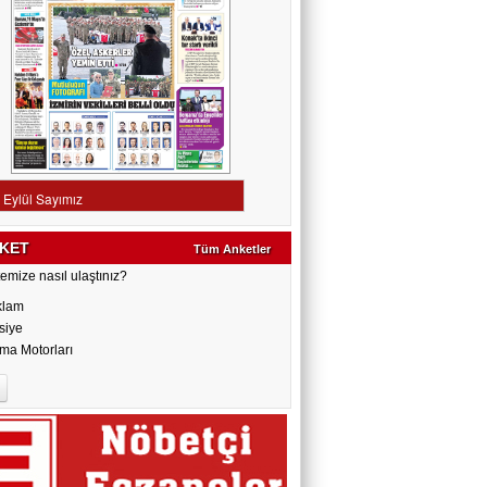
KET
Tüm Anketler
emize nasıl ulaştınız?
klam
siye
ma Motorları