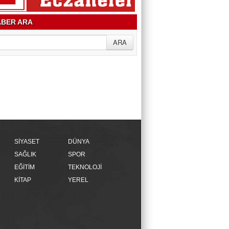
BER ARA
SİYASET
DÜNYA
SAĞLIK
SPOR
EĞİTİM
TEKNOLOJİ
KİTAP
YEREL