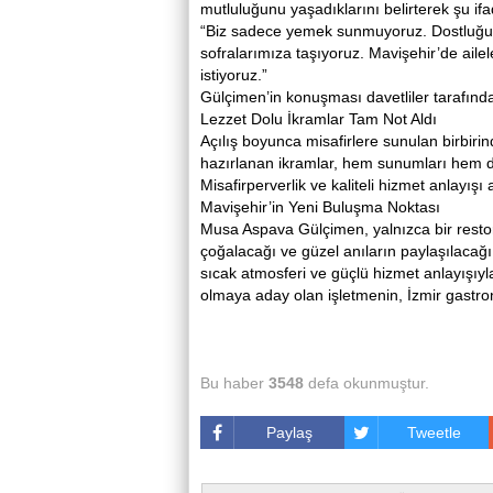
mutluluğunu yaşadıklarını belirterek şu ifad
“Biz sadece yemek sunmuyoruz. Dostluğu, s
sofralarımıza taşıyoruz. Mavişehir’de ailel
istiyoruz.”
Gülçimen’in konuşması davetliler tarafında
Lezzet Dolu İkramlar Tam Not Aldı
Açılış boyunca misafirlere sunulan birbiri
hazırlanan ikramlar, hem sunumları hem de
Misafirperverlik ve kaliteli hizmet anlayışı 
Mavişehir’in Yeni Buluşma Noktası
Musa Aspava Gülçimen, yalnızca bir restor
çoğalacağı ve güzel anıların paylaşılacağı
sıcak atmosferi ve güçlü hizmet anlayışıyl
olmaya aday olan işletmenin, İzmir gastro
Bu haber
3548
defa okunmuştur.
Paylaş
Tweetle