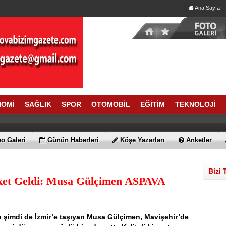
Ana Sayfa
NOMİ
SAĞLIK
SPOR
OTOMOBİL
EĞİTİM
TEKNOLOJİ
o Galeri
Günün Haberleri
Köşe Yazarları
Anketler
Bizi 
eket Geldi: Musa Gülçimen ASPAVA
u şimdi de İzmir’e taşıyan Musa Gülçimen, Mavişehir’de