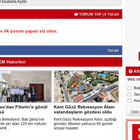
Dualarla Açıldı
YORUM YAP | 0 Yorum
 ilk yorum yapan siz olun.
Yorum
M Haberleri
AN
Web sit
Re
Tav
Ara
a’dan Filistin’e gönül
Kent Gözü Rekreasyon Alanı
sü
vatandaşların gözdesi oldu
 Belediyesi, Batı Şeria’nın
Kent Gözü Rekreasyon Alanı, açıldığı
de yer alan 120 bin nüfuslu
günden itibaren yalnızca 60 günde
enti ..
sosyal hayatın..