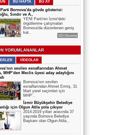
ÜN
BU HAFTA
BU AY
ELEKTRİKLİ SCOOTERLAR
YASAKLANMALI MI? GÜVENLİK Mİ,
Parti Bornova'da gövde gösterisi:
ÖZGÜRLÜK MÜ?
ğlu, Sındır ve A..
YENİ Parti'nin İzmir'deki
örgütlenme çalışmaları
Bornova'da düzenlenen geniş
kat..
320 Okunma
N YORUMLANANLAR
ERLER
VİDEOLAR
va’nın sevilen esnaflarından Ahmet
, MHP’den Meclis üyesi aday adaylığını
adı
Bornova’nın sevilen
esnaflarından Ahmet Ermiş, 31
Mart yerel seçimleri için
MHP’..
İzmir Büyükşehir Belediye
nlığı için Olgun Atila yola çıkıyor
2014-2019 yılları arasında 37
yaşında Bornova Belediye
Başkanı olan Olgun Atila,..