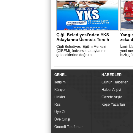
Çiğli Belediyesi’nden YKS
Yangı
Adaylarına Ücretsiz Tercih
zeka 
Danışma..
Çiğli Belediyesi Eğitim Merkezi
İzmir İt
(ÇİBEM), üniversite adaylarının
yeni nes
geleceklerine doğru a..
hızlı, g
GENEL
HABERLER
İletişim
Günün Haberleri
Künye
Haber Arşivi
Linkler
Gazete Arşivi
Rss
Köşe Yazarları
Üye Ol
Üye Girişi
Önemli Telefonlar