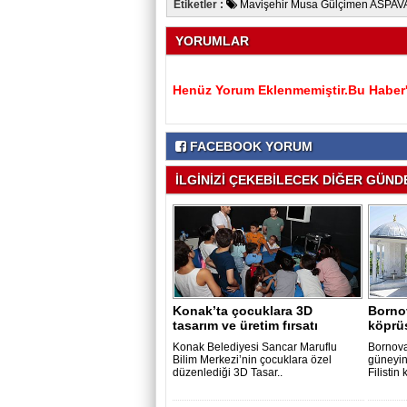
Etiketler :
Mavişehir Musa Gülçimen ASPAVA 
YORUMLAR
Henüz Yorum Eklenmemiştir.Bu Haber'e
FACEBOOK YORUM
İLGİNİZİ ÇEKEBİLECEK DİĞER GÜNDE
Konak’ta çocuklara 3D
Bornov
tasarım ve üretim fırsatı
köprü
Konak Belediyesi Sancar Maruflu
Bornova
Bilim Merkezi’nin çocuklara özel
güneyin
düzenlediği 3D Tasar..
Filistin k