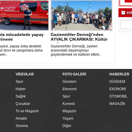
HA
nla mücadelede yapay
Gaziemirliler Derneği'nden
dönemi
AYVALIK ÇIKARMASI: Kültür
ve Dost..
faiyesi, yapay zeka destekli
Gaziemirliler Derneği, üyeleri
il dron ile yangınlara daha
arasındaki dayanışmayı
üven..
güçlendirmek ve kültürel etkinl..
VİDEOLAR
FOTO GALERİ
HABERLER
Spor
Gündem
GÜNDEM
Haber
Ekonomi
EKONOMİ
Sağlık
Spor
OTOMOBİL
Çocuklar
Komedi
MAGAZİN
Tv ve Magazin
Magazin
Amatör
Yaşam
Sinema
Diğer