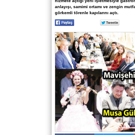
hizmete açtığı yeni işletmesiyle gastro
anlayışı, samimi ortamı ve zengin mut
görkemli törenle kapılarını açtı.