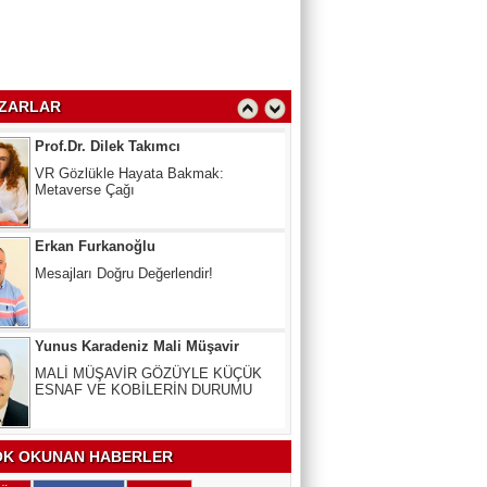
kullanmayana Ceza
Prof.Dr. Dilek Takımcı
VR Gözlükle Hayata Bakmak:
ZARLAR
Metaverse Çağı
Erkan Furkanoğlu
Mesajları Doğru Değerlendir!
Yunus Karadeniz Mali Müşavir
MALİ MÜŞAVİR GÖZÜYLE KÜÇÜK
ESNAF VE KOBİLERİN DURUMU
Uzm. Dr. Veli Kala
Kalbinizdeki "Sessiz" Tehlike: Kan
Yağlarınız Ne Kadar Sağlıklı?
K OKUNAN HABERLER
Arslan Keskin