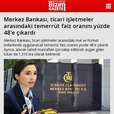
ANASAYFA
Merkez Bankası, ticari işletmeler
KATEGORİLER
arasındaki temerrüt faiz oranını yüzde
48'e çıkardı
YAZARLAR
Merkez Bankası, ticari işletmeler arasındaki mal ve hizmet
ANKETLER
tedarikinde uygulanacak temerrüt faiz oranını yüzde 48'e çıkardı.
Ayrıca, alacak tahsili masrafları için talep edilecek asgari gider
tutarı da 1.310 lira olarak belirlendi.
FOTO GALERİ
VİDEO GALERİ
KÜNYE
İLETİŞİM