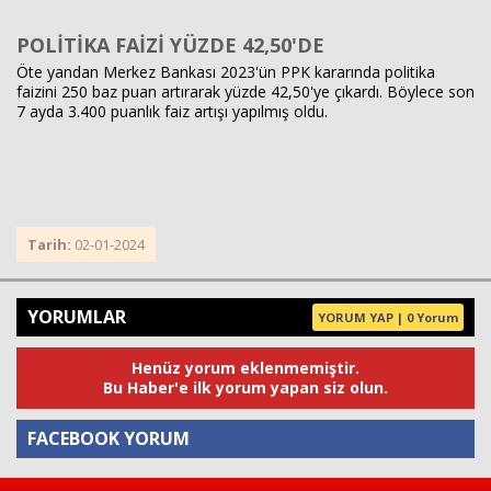
POLİTİKA FAİZİ YÜZDE 42,50'DE
Öte yandan Merkez Bankası 2023'ün PPK kararında politika
faizini 250 baz puan artırarak yüzde 42,50'ye çıkardı. Böylece son
7 ayda 3.400 puanlık faiz artışı yapılmış oldu.
Tarih:
02-01-2024
YORUMLAR
YORUM YAP | 0 Yorum
Henüz yorum eklenmemiştir.
Bu Haber'e ilk yorum yapan siz olun.
FACEBOOK YORUM