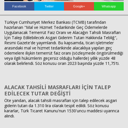
Facebook
Twitter
Google+
Whatsapp
Türkiye Cumhuriyet Merkez Bankası (TCMB) tarafından
hazırlanan "Mal ve Hizmet Tedarikinde Geç Ödemelerde
Uygulanacak Temerrüt Faiz Oranı ve Alacağın Tahsili Masrafları
İçin Talep Edilebilecek Asgari Giderim Tutarı Hakkında Tebliğ",
Resmi Gazete'de yayımlandı. Bu kapsamda, ticari işletmeler
arasındaki mal ve hizmet tedarikinde alacaklıya yapılan geç
ödemelere ilişkin temerrüt faiz oranı (sözleşmede öngörülmediği
veya ilgili hükümlerin geçersiz olduğu hallerde) yıllık yüzde 48
Haberin Doğru Adresi.
olarak belirlendi. Söz konusu oran 2023 başında yüzde 11,75'ti.
ALACAK TAHSİLİ MASRAFLARI İÇİN TALEP
EDİLECEK TUTAR DEĞİŞTİ
Öte yandan, alacak tahsili masrafları için talep edilecek asgari
giderin tutarı da 1.310 lira olarak tespit edildi. Söz konusu
kararlar, Türk Ticaret Kanunu'nun 1530'uncu maddesi uyarınca
alındı.