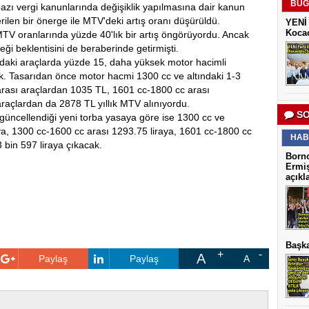
BUG
ı vergi kanunlarında değişiklik yapılmasına dair kanun
ilen bir önerge ile MTV'deki artış oranı düşürüldü.
YENİ 
Kocao
 MTV oranlarında yüzde 40'lık bir artış öngörüyordu. Ancak
eği beklentisini de beraberinde getirmişti.
ındaki araçlarda yüzde 15, daha yüksek motor hacimli
k. Tasarıdan önce motor hacmi 1300 cc ve altındaki 1-3
rası araçlardan 1035 TL, 1601 cc-1800 cc arası
raçlardan da 2878 TL yıllık MTV alınıyordu.
SO
güncellendiği yeni torba yasaya göre ise 1300 cc ve
raya, 1300 cc-1600 cc arası 1293.75 liraya, 1601 cc-1800 cc
HAB
 bin 597 liraya çıkacak.
Borno
Ermiş
açıkl
Başka
A
Paylaş
Paylaş
A