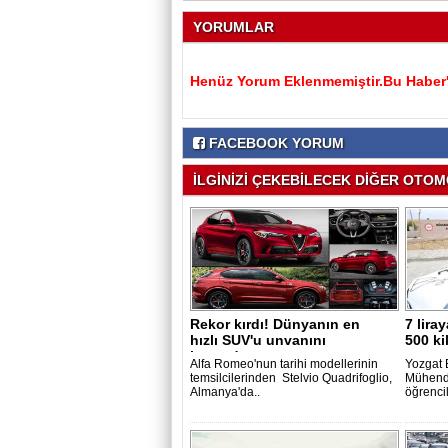
YORUMLAR
Henüz Yorum Eklenmemiştir.Bu Haber'e
FACEBOOK YORUM
İLGİNİZİ ÇEKEBİLECEK DİĞER OTOMO
Rekor kırdı! Dünyanın en
7 lira
hızlı SUV'u unvanını
500 ki
kazandı..
Alfa Romeo'nun tarihi modellerinin
Yozgat 
temsilcilerinden Stelvio Quadrifoglio,
Mühendi
Almanya'da..
öğrencil