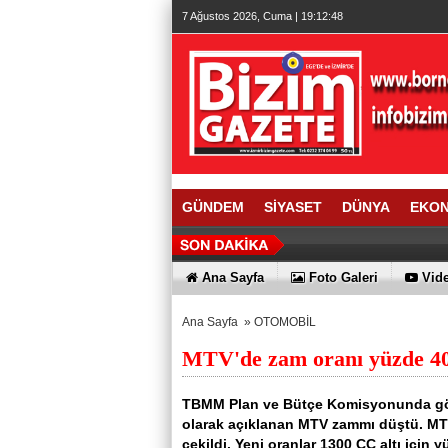
7 Ağustos 2026, Cuma | 19:12:49
GÜNDEM
SİYASET
DÜNYA
EKO
Ana Sayfa
Foto Galeri
Vide
Ana Sayfa
»
OTOMOBİL
MTV'de zam oranı yüzde 40
TBMM Plan ve Bütçe Komisyonunda görü
olarak açıklanan MTV zammı düştü. MT
çekildi. Yeni oranlar 1300 CC altı için 