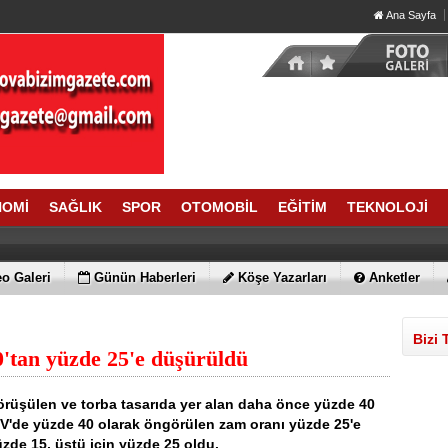
Ana Sayfa
NOMİ
SAĞLIK
SPOR
OTOMOBİL
EĞİTİM
TEKNOLOJİ
o Galeri
Günün Haberleri
Köşe Yazarları
Anketler
Bizi 
'tan yüzde 25'e düşürüldü
şülen ve torba tasarıda yer alan daha önce yüzde 40
V'de yüzde 40 olarak öngörülen zam oranı yüzde 25'e
yüzde 15, üstü için yüzde 25 oldu.