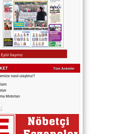
KET
Tüm Anketler
emize nasıl ulaştınız?
klam
siye
ma Motorları