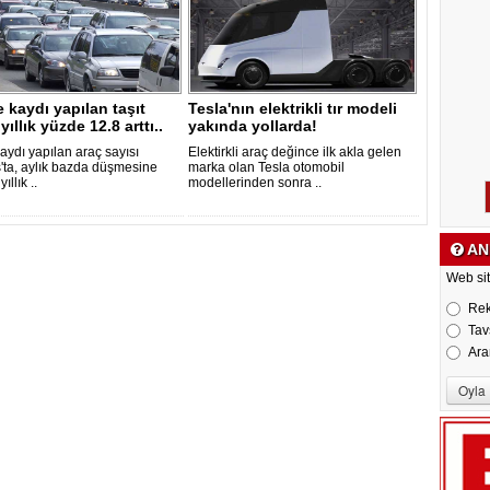
e kaydı yapılan taşıt
Tesla'nın elektrikli tır modeli
yıllık yüzde 12.8 arttı..
yakında yollarda!
kaydı yapılan araç sayısı
Elektirkli araç değince ilk akla gelen
'ta, aylık bazda düşmesine
marka olan Tesla otomobil
yıllık ..
modellerinden sonra ..
AN
Web sit
Re
Tav
Ara