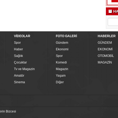
HA
VİDEOLAR
FOTO GALERİ
HABERLER
Spor
Gündem
GÜNDEM
Haber
Ekonomi
EKONOMİ
Sağlık
Spor
OTOMOBİL
Çocuklar
Komedi
MAGAZİN
Tv ve Magazin
Magazin
Amatör
Yaşam
Sinema
Diğer
erin Bizcesi