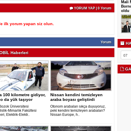
Mali 
Borno
YORUM YAP | 0 Yorum
oldu
 ilk yorum yapan siz olun.
Yorum
HA
BİL Haberleri
GA
ya 100 kilometre gidiyor,
Nissan kendini temizleyen
lo da yük taşıyor
araba boyası geliştirdi
Bozok Üniversitesi
Otonom arabaları sıkça duyuyoruz,
slik-Mimarlık Fakültesi
peki kendini temizleyen arabaları?
eri, Elektrik-Elektr..
Nissan Europe, h..