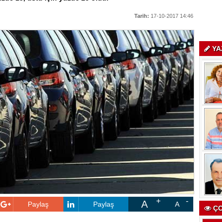
Tarih:
17-10-2017 14:46
YA
A
Paylaş
Paylaş
A
ÇO