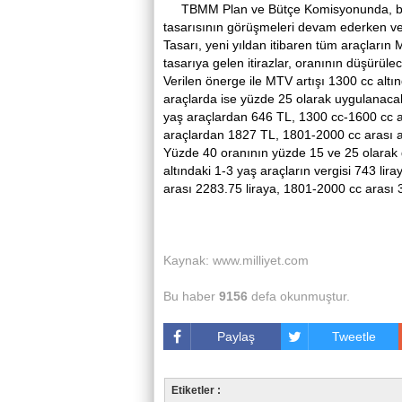
TBMM Plan ve Bütçe Komisyonunda, baz
tasarısının görüşmeleri devam ederken ver
Tasarı, yeni yıldan itibaren tüm araçların
tasarıya gelen itirazlar, oranının düşürülec
Verilen önerge ile MTV artışı 1300 cc alt
araçlarda ise yüzde 25 olarak uygulanaca
yaş araçlardan 646 TL, 1300 cc-1600 cc a
araçlardan 1827 TL, 1801-2000 cc arası a
Yüzde 40 oranının yüzde 15 ve 25 olarak 
altındaki 1-3 yaş araçların vergisi 743 li
arası 2283.75 liraya, 1801-2000 cc arası 3
Kaynak: www.milliyet.com
Bu haber
9156
defa okunmuştur.
Paylaş
Tweetle
Etiketler :