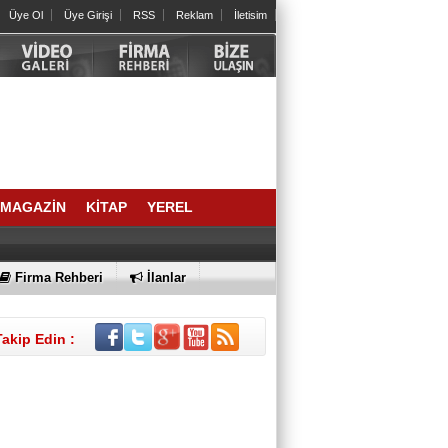
Yağlarınız Ne Kadar Sağlıklı?
Üye Ol
Üye Girişi
RSS
Reklam
İletisim
Arslan Keskin
ELEKTRİKLİ SCOOTERLAR
YASAKLANMALI MI? GÜVENLİK Mİ,
ÖZGÜRLÜK MÜ?
İrfan ONAN
SIRA NE ZAMAN AİDATLA KURULAN
KOLTUK SALTANATINA GELECEK?
MAGAZİN
KİTAP
YEREL
BÜLENT DEĞİRMENCİ
Bornova’dan bir Halil Atila abi; geldi,
Firma Rehberi
İlanlar
geçti…
Takip Edin :
SELAHATTİN DAVER
2021 YAZINDAN NE ÖĞRENDİK?
Av. MERTCAN TURAN