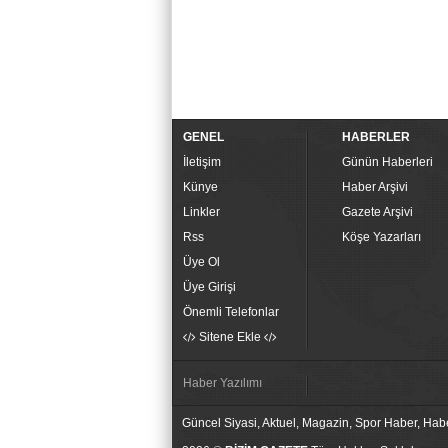
GENEL
HABERLER
İletişim
Günün Haberleri
Künye
Haber Arşivi
Linkler
Gazete Arşivi
Rss
Köşe Yazarları
Üye Ol
Üye Girişi
Önemli Telefonlar
Sitene Ekle
Haber Yazılımı
Güncel Siyasi, Aktuel, Magazin, Spor Haber, Hab