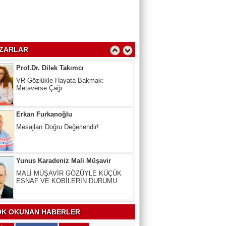
Oy Kullanmak Anayasal Hak,
kullanmayana Ceza
Prof.Dr. Dilek Takımcı
ZARLAR
VR Gözlükle Hayata Bakmak:
Metaverse Çağı
Erkan Furkanoğlu
Mesajları Doğru Değerlendir!
Yunus Karadeniz Mali Müşavir
MALİ MÜŞAVİR GÖZÜYLE KÜÇÜK
ESNAF VE KOBİLERİN DURUMU
Uzm. Dr. Veli Kala
Kalbinizdeki "Sessiz" Tehlike: Kan
Yağlarınız Ne Kadar Sağlıklı?
K OKUNAN HABERLER
Arslan Keskin