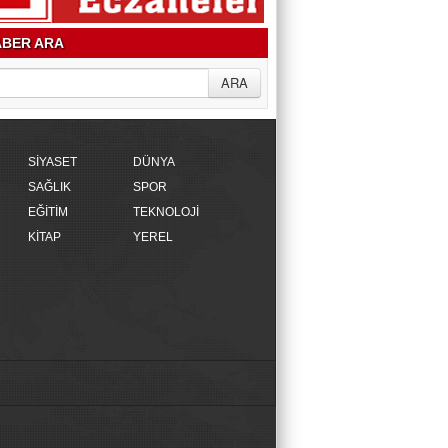
BER ARA
SİYASET
DÜNYA
SAĞLIK
SPOR
EĞİTİM
TEKNOLOJİ
KİTAP
YEREL