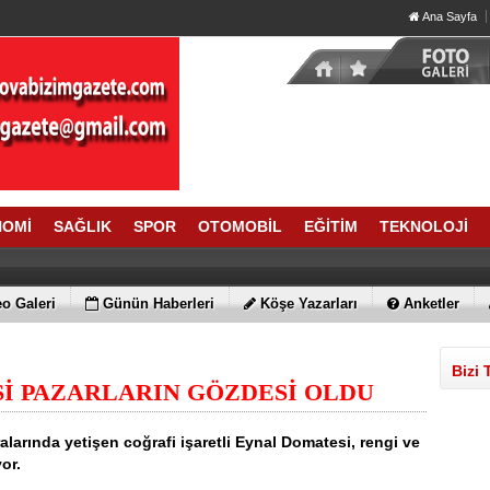
Ana Sayfa
NOMİ
SAĞLIK
SPOR
OTOMOBİL
EĞİTİM
TEKNOLOJİ
o Galeri
Günün Haberleri
Köşe Yazarları
Anketler
Bizi 
İ PAZARLARIN GÖZDESİ OLDU
larında yetişen coğrafi işaretli Eynal Domatesi, rengi ve
or.