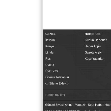
GENEL
HABERLER
İletişim
Günün Haberleri
Künye
Haber Arşivi
Linkler
Gazete Arşivi
Rss
Köşe Yazarları
Üye Ol
Üye Girişi
Önemli Telefonlar
Sitene Ekle
Haber Yazılımı
Güncel Siyasi, Aktuel, Magazin, Spor Haber, Hab