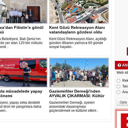
a’dan Filistin’e gönül
Kent Gözü Rekreasyon Alanı
sü
vatandaşların gözdesi oldu
 Belediyesi, Batı Şeria’nın
Kent Gözü Rekreasyon Alanı, açıldığı
de yer alan 120 bin nüfuslu
günden itibaren yalnızca 60 günde
enti ..
sosyal hayatın..
AN
Web sit
Re
Tav
nla mücadelede yapay
Gaziemirliler Derneği'nden
Ara
dönemi
AYVALIK ÇIKARMASI: Kültür
ve Dost..
faiyesi, yapay zeka destekli
Gaziemirliler Derneği, üyeleri
il dron ile yangınlara daha
arasındaki dayanışmayı
üven..
güçlendirmek ve kültürel etkinl..