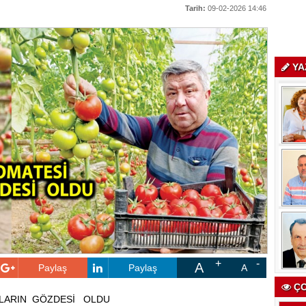
Tarih:
09-02-2026 14:46
YA
A
Paylaş
Paylaş
A
ÇO
LARIN GÖZDESİ OLDU