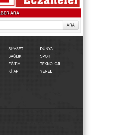
BER ARA
SİYASET
DÜNYA
SAĞLIK
SPOR
EĞİTİM
TEKNOLOJİ
KİTAP
YEREL