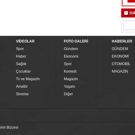
HA
VİDEOLAR
FOTO GALERİ
HABERLER
Spor
Gündem
GÜNDEM
Haber
Ekonomi
EKONOMİ
Sağlık
Spor
OTOMOBİL
Çocuklar
Komedi
MAGAZİN
Tv ve Magazin
Magazin
Amatör
Yaşam
Sinema
Diğer
erin Bizcesi