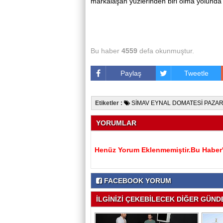
markalaşan yüzlerinden biri olma yolunda i
Bu haber
4559
defa okunmuştur.
Paylaş
Tweetle
Etiketler :
SİMAV EYNAL DOMATESİ PAZA
YORUMLAR
Henüz Yorum Eklenmemiştir.Bu Haber'e
FACEBOOK YORUM
İLGİNİZİ ÇEKEBİLECEK DİĞER GÜNDE