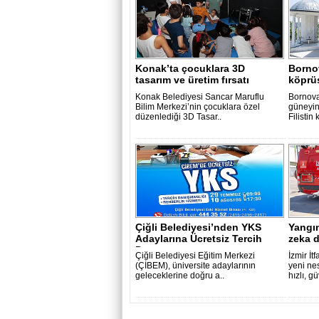
Konak’ta çocuklara 3D
Bornov
tasarım ve üretim fırsatı
köprü
Konak Belediyesi Sancar Maruflu
Bornova
Bilim Merkezi’nin çocuklara özel
güneyin
düzenlediği 3D Tasar..
Filistin k
Çiğli Belediyesi’nden YKS
Yangı
Adaylarına Ücretsiz Tercih
zeka 
Danışma..
Çiğli Belediyesi Eğitim Merkezi
İzmir İt
(ÇİBEM), üniversite adaylarının
yeni nes
geleceklerine doğru a..
hızlı, g