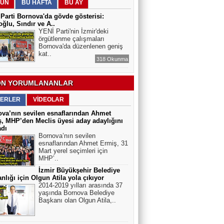
ÜN
BU HAFTA
BU AY
ELEKTRİKLİ SCOOTERLAR
YASAKLANMALI MI? GÜVENLİK Mİ,
Parti Bornova'da gövde gösterisi:
ÖZGÜRLÜK MÜ?
ğlu, Sındır ve A..
YENİ Parti'nin İzmir'deki
örgütlenme çalışmaları
Bornova'da düzenlenen geniş
kat..
318 Okunma
N YORUMLANANLAR
ERLER
VİDEOLAR
va’nın sevilen esnaflarından Ahmet
, MHP’den Meclis üyesi aday adaylığını
adı
Bornova’nın sevilen
esnaflarından Ahmet Ermiş, 31
Mart yerel seçimleri için
MHP’..
İzmir Büyükşehir Belediye
nlığı için Olgun Atila yola çıkıyor
2014-2019 yılları arasında 37
yaşında Bornova Belediye
Başkanı olan Olgun Atila,..