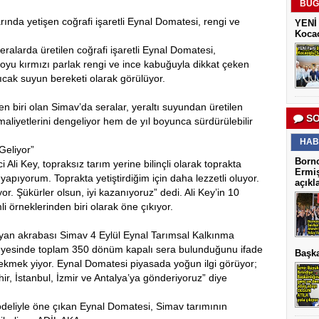
BUG
ında yetişen coğrafi işaretli Eynal Domatesi, rengi ve
YENİ 
Kocao
ralarda üretilen coğrafi işaretli Eynal Domatesi,
Koyu kırmızı parlak rengi ve ince kabuğuyla dikkat çeken
ıcak suyun bereketi olarak görülüyor.
n biri olan Simav’da seralar, yeraltı suyundan üretilen
SO
maliyetlerini dengeliyor hem de yıl boyunca sürdürülebilir
HAB
Geliyor”
Borno
i Ali Key, topraksız tarım yerine bilinçli olarak toprakta
Ermiş
 yapıyorum. Toprakta yetiştirdiğim için daha lezzetli oluyor.
açıkl
. Şükürler olsun, iyi kazanıyoruz” dedi. Ali Key’in 10
 örneklerinden biri olarak öne çıkıyor.
aşıyan akrabası Simav 4 Eylül Eynal Tarımsal Kalkınma
bünyesinde toplam 350 dönüm kapalı sera bulunduğunu ifade
Başka
i ekmek yiyor. Eynal Domatesi piyasada yoğun ilgi görüyor;
hir, İstanbul, İzmir ve Antalya’ya gönderiyoruz” diye
deliyle öne çıkan Eynal Domatesi, Simav tarımının