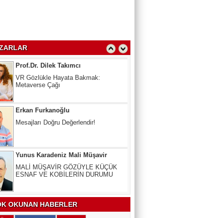
kullanmayana Ceza
Prof.Dr. Dilek Takımcı
VR Gözlükle Hayata Bakmak:
ZARLAR
Metaverse Çağı
Erkan Furkanoğlu
Mesajları Doğru Değerlendir!
Yunus Karadeniz Mali Müşavir
MALİ MÜŞAVİR GÖZÜYLE KÜÇÜK
ESNAF VE KOBİLERİN DURUMU
Uzm. Dr. Veli Kala
Kalbinizdeki "Sessiz" Tehlike: Kan
Yağlarınız Ne Kadar Sağlıklı?
K OKUNAN HABERLER
Arslan Keskin