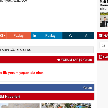
lerliyor. ADİL AKA
Mali 
Borno
oldu
A
Paylaş
Paylaş
A
HA
RLARIN GÖZDESİ OLDU
GA
YORUM YAP | 0 Yorum
 ilk yorum yapan siz olun.
Yorum
M Haberleri