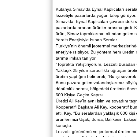
Kütahya Simav’da Eynal Kaplıcaları seralar
lezzetiyle pazarlarda yoğun talep görüyor.
Simav’da, Eynal Kaplıcaları çevresindeki se
pazarlarda aranan ürünler arasına girdi. 
ürün, Simav topraklarının altından gelen s
Yeraltı Enerjisiyle Isınan Seralar
Türkiye’nin önemli jeotermal merkezlerinde
enerjiyle ısıtılıyor. Bu yöntem hem üretim 
tarıma imkan tanıyor.
“Toprakta Yetiştiriyorum, Lezzeti Buradan 
Yaklaşık 25 yıldır seracılıkla uğraşan üretic
üretim yaptığını belirterek, “Bu işi severek
Bunu pazara gelen vatandaşlarımız söylüyor
dönümlük serası, bölgedeki üretimin önemli
600 Kişiye Geçim Kapısı
Üretici Ali Key’in aynı isim ve soyadını t
Kooperatifi Başkanı Ali Key, kooperatif 
etti. Key, “Bu seralardan yaklaşık 600 kiş
ürünlerimizi Uşak, Bursa, Balıkesir, Eskişe
konuştu.
Lezzeti, görünümü ve jeotermal üretim mo