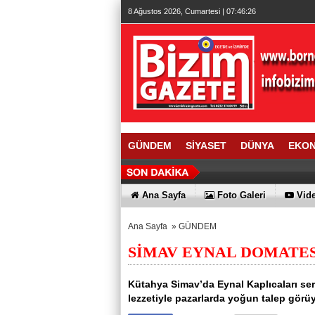
8 Ağustos 2026, Cumartesi | 07:46:27
GÜNDEM
SİYASET
DÜNYA
EKO
Ana Sayfa
Foto Galeri
Vide
Ana Sayfa
»
GÜNDEM
SİMAV EYNAL DOMATES
Kütahya Simav’da Eynal Kaplıcaları sera
lezzetiyle pazarlarda yoğun talep görüy