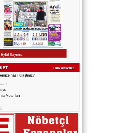
KET
Tüm Anketler
emize nasıl ulaştınız?
klam
siye
ma Motorları