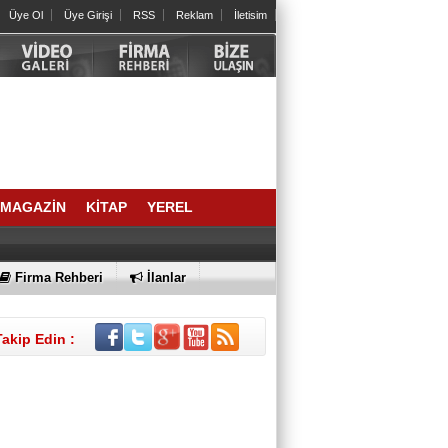
Yağlarınız Ne Kadar Sağlıklı?
Üye Ol
Üye Girişi
RSS
Reklam
İletisim
Arslan Keskin
ELEKTRİKLİ SCOOTERLAR
YASAKLANMALI MI? GÜVENLİK Mİ,
ÖZGÜRLÜK MÜ?
İrfan ONAN
SIRA NE ZAMAN AİDATLA KURULAN
KOLTUK SALTANATINA GELECEK?
MAGAZİN
KİTAP
YEREL
BÜLENT DEĞİRMENCİ
Bornova’dan bir Halil Atila abi; geldi,
Firma Rehberi
geçti…
İlanlar
SELAHATTİN DAVER
Takip Edin :
2021 YAZINDAN NE ÖĞRENDİK?
Av. MERTCAN TURAN
Oy Kullanmak Anayasal Hak,