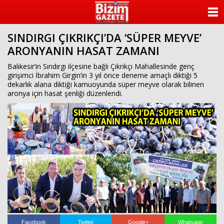
ANASAYFA
SINDIRGI ÇIKRIKÇI’DA ‘SÜPER MEYVE’
KATEGORİLER
ARONYANIN HASAT ZAMANI
YAZARLAR
Balıkesir’in Sındırgı ilçesine bağlı Çıkrıkçı Mahallesinde genç
girişimci İbrahim Girgin’in 3 yıl önce deneme amaçlı diktiği 5
dekarlık alana diktiği kamuoyunda süper meyve olarak bilinen
ANKETLER
aronya için hasat şenliği düzenlendi.
FOTO GALERİ
VİDEO GALERİ
KÜNYE
İLETİŞİM
Facebook
Twitter
Google+
Whatsapp