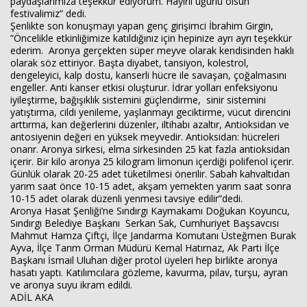
paydaşlarımıza teşekkür ediyorum. Hayırlı uğurlu olsun
festivalimiz” dedi.
Şenlikte son konuşmayı yapan genç girişimci İbrahim Girgin,
”Öncelikle etkinliğimize katıldığınız için hepinize ayrı ayrı teşekkür
ederim. Aronya gerçekten süper meyve olarak kendisinden haklı
olarak söz ettiriyor. Başta diyabet, tansiyon, kolestrol,
dengeleyici, kalp dostu, kanserli hücre ile savaşan, çoğalmasını
engeller. Anti kanser etkisi oluşturur. İdrar yolları enfeksiyonu
iyileştirme, bağışıklık sistemini güçlendirme, sinir sistemini
yatıştırma, cildi yenileme, yaşlanmayı geciktirme, vücut direncini
arttırma, kan değerlerini düzenler, iltihabı azaltır, Antioksidan ve
antosiyenin değeri en yüksek meyvedir. Antioksidan: hücreleri
onarır. Aronya sirkesi, elma sirkesinden 25 kat fazla antioksidan
içerir. Bir kilo aronya 25 kilogram limonun içerdiği polifenol içerir.
Günlük olarak 20-25 adet tüketilmesi önerilir. Sabah kahvaltıdan
yarım saat önce 10-15 adet, akşam yemekten yarım saat sonra
10-15 adet olarak düzenli yenmesi tavsiye edilir”dedi.
Aronya Hasat Şenliği’ne Sındırgı Kaymakamı Doğukan Koyuncu,
Sındırgı Belediye Başkanı Serkan Sak, Cumhuriyet Başsavcısı
Mahmut Hamza Çiftçi, İlçe Jandarma Komutanı Üsteğmen Burak
Ayva, İlçe Tarım Orman Müdürü Kemal Hatırnaz, Ak Parti İlçe
Başkanı İsmail Uluhan diğer protol üyeleri hep birlikte aronya
hasatı yaptı. Katılımcılara gözleme, kavurma, pilav, turşu, ayran
ve aronya suyu ikram edildi.
ADİL AKA