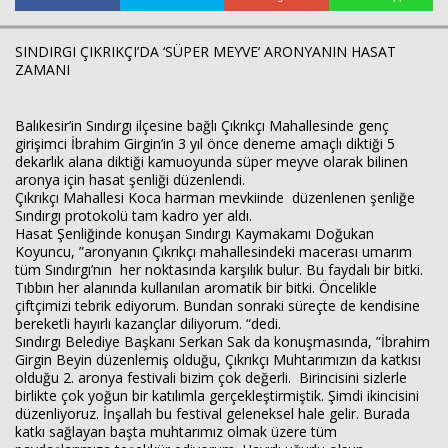
SINDIRGI ÇIKRIKÇI’DA ‘SÜPER MEYVE’ ARONYANIN HASAT
ZAMANI
Balıkesir’in Sındırgı ilçesine bağlı Çıkrıkçı Mahallesinde genç
girişimci İbrahim Girgin’in 3 yıl önce deneme amaçlı diktiği 5
dekarlık alana diktiği kamuoyunda süper meyve olarak bilinen
aronya için hasat şenliği düzenlendi.
Çıkrıkçı Mahallesi Koca harman mevkiinde düzenlenen şenliğe
Haberin Doğru Adresi.
Sındırgı protokolü tam kadro yer aldı.
Hasat Şenliğinde konuşan Sındırgı Kaymakamı Doğukan
Koyuncu, ”aronyanın Çıkrıkçı mahallesindeki macerası umarım
tüm Sındırgı’nın her noktasında karşılık bulur. Bu faydalı bir bitki.
Tıbbın her alanında kullanılan aromatik bir bitki. Öncelikle
çiftçimizi tebrik ediyorum. Bundan sonraki süreçte de kendisine
bereketli hayırlı kazançlar diliyorum. “dedi.
Sındırgı Belediye Başkanı Serkan Sak da konuşmasında, ”İbrahim
Girgin Beyin düzenlemiş olduğu, Çıkrıkçı Muhtarımızın da katkısı
olduğu 2. aronya festivali bizim çok değerli. Birincisini sizlerle
birlikte çok yoğun bir katılımla gerçekleştirmiştik. Şimdi ikincisini
düzenliyoruz. İnşallah bu festival geleneksel hale gelir. Burada
katkı sağlayan başta muhtarımız olmak üzere tüm