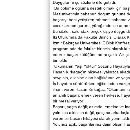
Duygularını şu sözlerle dile getirdi:
"Bu bölüme oğluma destek olmak için başlam
Mezuniyetimin babamın doğum gününe denk 
başarıyı beni yetiştiren rahmetli babama
çocuklarımın gururu, yüreğimde ise anne v
Bu sözler, salondaki birçok kişiye duygu do
İki Oturumda da Fakülte Birincisi Olarak 
İzmir Bakırçay Üniversitesi E Blok Konfera
programında da fakülte birincisi olarak 
ederek başarı kütüğüne adını çaktı. Alkış
biri oldu.
"Okumanın Yaşı Yoktur" Sözünü Haya
Hasan Kırkağaç'ın hikâyesi yalnızca akade
sevginin, ailesine olan bağlılığının ve 
İş hayatını sürdürürken eğitiminden vazg
ilham veren Hasan Kırkağaç, "Okumanın v
anlamlı başarı; emek veren herkese, hayal
bir mesaj veriyor:
Başarı, yaşta değil; azimde, emekte ve in
yalnızca ailesinin değil, çalışma arkadaşl
veren bir başarı hikâyesi olarak yerini aldı
Yolunuz açık, başarılarınız daim olsun Ha