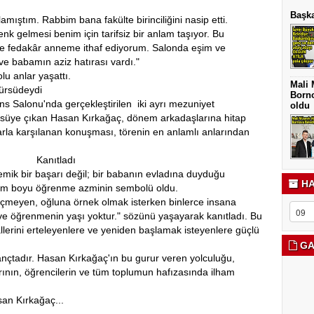
Başka
ıştım. Rabbim bana fakülte birinciliğini nasip etti.
gelmesi benim için tarifsiz bir anlam taşıyor. Bu
 ve fedakâr anneme ithaf ediyorum. Salonda eşim ve
e babamın aziz hatırası vardı."
lu anlar yaşattı.
Mali 
Kürsüdeydi
Borno
ns Salonu'nda gerçekleştirilen iki ayrı mezuniyet
oldu
kürsüye çıkan Hasan Kırkağaç, dönem arkadaşlarına hitap
larla karşılanan konuşması, törenin en anlamlı anlarından
tıyla Kanıtladı
mik bir başarı değil; bir babanın evladına duyduğu
HA
yaşam boyu öğrenme azminin sembolü oldu.
eçmeyen, oğluna örnek olmak isterken binlerce insana
e öğrenmenin yaşı yoktur." sözünü yaşayarak kanıtladı. Bu
lerini erteleyenlere ve yeniden başlamak isteyenlere güçlü
GA
ançtadır. Hasan Kırkağaç'ın bu gurur veren yolculuğu,
arının, öğrencilerin ve tüm toplumun hafızasında ilham
.
san Kırkağaç...