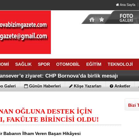
Ana Sayfa
NOMİ
SAĞLIK
SPOR
OTOMOBİL
EĞİTİM
TEKNOLOJİ
ansever’e ziyaret: CHP Bornova’da birlik mesajı
o Galeri
Günün Haberleri
Köşe Yazarları
Anketler
Bizi 
ANAN OĞLUNA DESTEK İÇİN
, FAKÜLTE BİRİNCİSİ OLDU!
Bir Babanın İlham Veren Başarı Hikâyesi