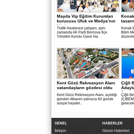
Mayda Vip Eğitim Kurumları
Konak
kurucusu Ufuk ve Medya’nın
tasarı
Mutlu..
Trafik Hastanesi çalışanı, aynı
Konak B
zamanda AK Parti Bornova İlçe
Bilim M
Yönetim Kurulu Üyesi Ha..
düzenle
Kent Gözü Rekreasyon Alanı
Çiğli 
vatandaşların gözdesi oldu
Adayla
Danış
Kent Gözü Rekreasyon Alanı, açıldığı
Çiğli B
günden itibaren yalnızca 60 günde
(ÇİBEM)
sosyal hayatın..
gelecek
GENEL
HABERLER
İletişim
Günün Haberleri