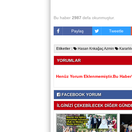
Bu haber
2987
defa okunmuştur.
Paylaş
Tweetle
Etiketler :
Hasan Krıkağaç Azmin
Kararlıl
YORUMLAR
Henüz Yorum Eklenmemiştir.Bu Haber'e
FACEBOOK YORUM
İLGİNİZİ ÇEKEBİLECEK DİĞER GÜNDE