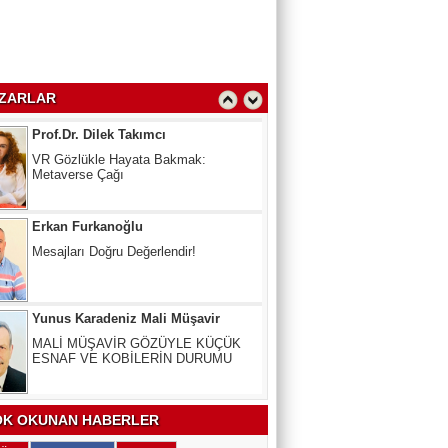
kullanmayana Ceza
Prof.Dr. Dilek Takımcı
VR Gözlükle Hayata Bakmak:
ZARLAR
Metaverse Çağı
Erkan Furkanoğlu
Mesajları Doğru Değerlendir!
Yunus Karadeniz Mali Müşavir
MALİ MÜŞAVİR GÖZÜYLE KÜÇÜK
ESNAF VE KOBİLERİN DURUMU
Uzm. Dr. Veli Kala
Kalbinizdeki "Sessiz" Tehlike: Kan
Yağlarınız Ne Kadar Sağlıklı?
K OKUNAN HABERLER
Arslan Keskin