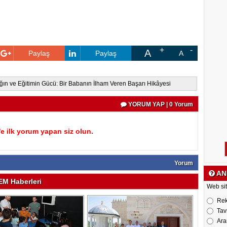
A
Paylaş
Paylaş
A
ığın ve Eğitimin Gücü: Bir Babanın İlham Veren Başarı Hikâyesi
YORUM YAP | 0 Yorum
 ilk yorum yapan siz olun.
Yorum
AN
M Haberleri
Web sit
Re
Tav
Ara