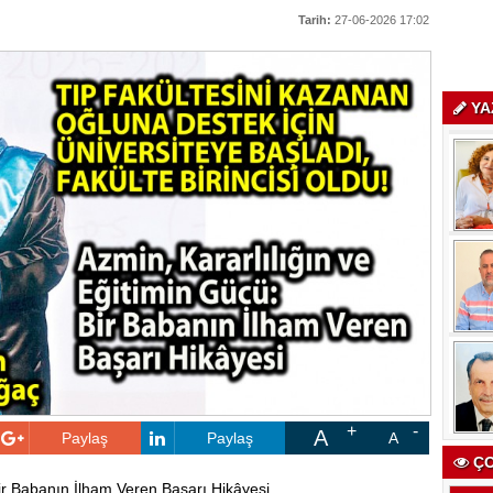
Tarih:
27-06-2026 17:02
YA
A
Paylaş
Paylaş
A
ÇO
Bir Babanın İlham Veren Başarı Hikâyesi