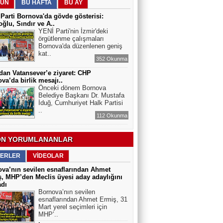
ÜN
BU HAFTA
BU AY
ELEKTRİKLİ SCOOTERLAR
YASAKLANMALI MI? GÜVENLİK Mİ,
Parti Bornova'da gövde gösterisi:
ÖZGÜRLÜK MÜ?
ğlu, Sındır ve A..
YENİ Parti'nin İzmir'deki
örgütlenme çalışmaları
Bornova'da düzenlenen geniş
kat..
352 Okunma
dan Vatansever’e ziyaret: CHP
va’da birlik mesajı..
Önceki dönem Bornova
Belediye Başkanı Dr. Mustafa
İduğ, Cumhuriyet Halk Partisi
..
112 Okunma
N YORUMLANANLAR
ERLER
VİDEOLAR
va’nın sevilen esnaflarından Ahmet
, MHP’den Meclis üyesi aday adaylığını
adı
Bornova’nın sevilen
esnaflarından Ahmet Ermiş, 31
Mart yerel seçimleri için
MHP’..