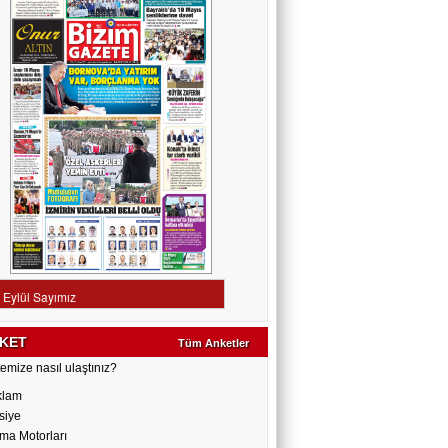
KET
Tüm Anketler
emize nasıl ulaştınız?
klam
siye
ma Motorları