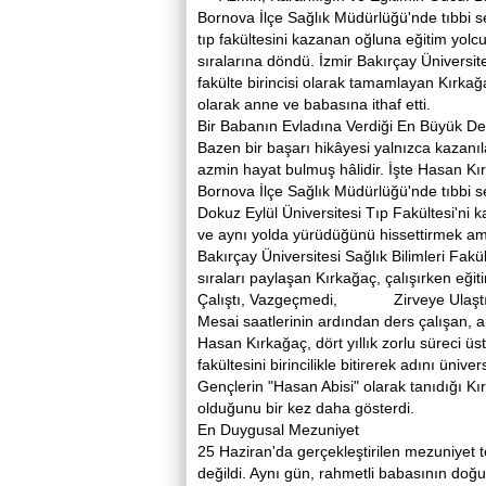
Bornova İlçe Sağlık Müdürlüğü'nde tıbbi 
tıp fakültesini kazanan oğluna eğitim yol
sıralarına döndü. İzmir Bakırçay Üniversit
fakülte birincisi olarak tamamlayan Kırk
olarak anne ve babasına ithaf etti.
Bir Babanın Evladına Verdiği En Büyük De
Bazen bir başarı hikâyesi yalnızca kazanıla
azmin hayat bulmuş hâlidir. İşte Hasan Kır
Bornova İlçe Sağlık Müdürlüğü'nde tıbbi s
Dokuz Eylül Üniversitesi Tıp Fakültesi'n
ve aynı yolda yürüdüğünü hissettirmek ama
Bakırçay Üniversitesi Sağlık Bilimleri Fak
sıraları paylaşan Kırkağaç, çalışırken eği
Çalıştı, Vazgeçmedi, Zirveye Ulaşt
Mesai saatlerinin ardından ders çalışan,
Hasan Kırkağaç, dört yıllık zorlu süreci 
fakültesini birincilikle bitirerek adını ünive
Gençlerin "Hasan Abisi" olarak tanıdığı Kı
olduğunu bir kez daha gösterdi.
En Duygusal Mezuniyet
25 Haziran'da gerçekleştirilen mezuniyet t
değildi. Aynı gün, rahmetli babasının do