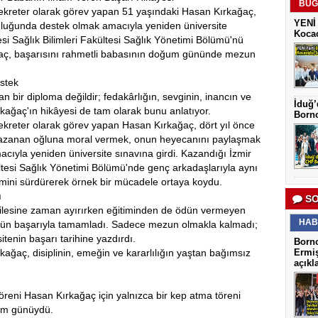
BUG
sekreter olarak görev yapan 51 yaşındaki Hasan Kırkağaç,
YENİ 
culuğunda destek olmak amacıyla yeniden üniversite
Kocao
esi Sağlık Bilimleri Fakültesi Sağlık Yönetimi Bölümü'nü
ağaç, başarısını rahmetli babasının doğum gününde mezun
stek
n bir diploma değildir; fedakârlığın, sevginin, inancın ve
İduğ’
kağaç'ın hikâyesi de tam olarak bunu anlatıyor.
Borno
ekreter olarak görev yapan Hasan Kırkağaç, dört yıl önce
i kazanan oğluna moral vermek, onun heyecanını paylaşmak
cıyla yeniden üniversite sınavına girdi. Kazandığı İzmir
ültesi Sağlık Yönetimi Bölümü'nde genç arkadaşlarıyla aynı
timini sürdürerek örnek bir mücadele ortaya koydu.
ı
SO
 ailesine zaman ayırırken eğitiminden de ödün vermeyen
HAB
üstün başarıyla tamamladı. Sadece mezun olmakla kalmadı;
rsitenin başarı tarihine yazdırdı.
Borno
rkağaç, disiplinin, emeğin ve kararlılığın yaştan bağımsız
Ermiş
açıkl
öreni Hasan Kırkağaç için yalnızca bir kep atma töreni
ğum günüydü.