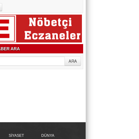
BER ARA
SİYASET
DÜNYA