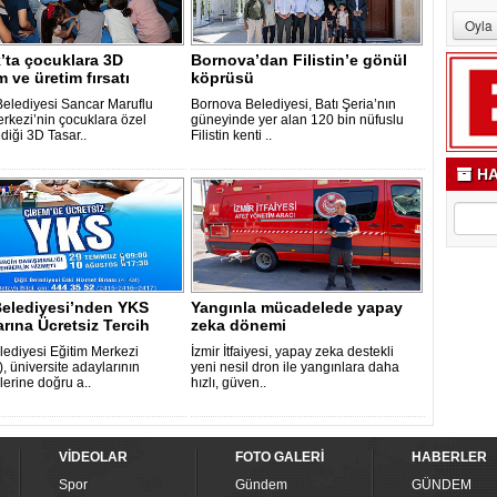
’ta çocuklara 3D
Bornova’dan Filistin’e gönül
m ve üretim fırsatı
köprüsü
elediyesi Sancar Maruflu
Bornova Belediyesi, Batı Şeria’nın
erkezi’nin çocuklara özel
güneyinde yer alan 120 bin nüfuslu
diği 3D Tasar..
Filistin kenti ..
HA
Belediyesi’nden YKS
Yangınla mücadelede yapay
rına Ücretsiz Tercih
zeka dönemi
ma..
elediyesi Eğitim Merkezi
İzmir İtfaiyesi, yapay zeka destekli
, üniversite adaylarının
yeni nesil dron ile yangınlara daha
lerine doğru a..
hızlı, güven..
VİDEOLAR
FOTO GALERİ
HABERLER
Spor
Gündem
GÜNDEM