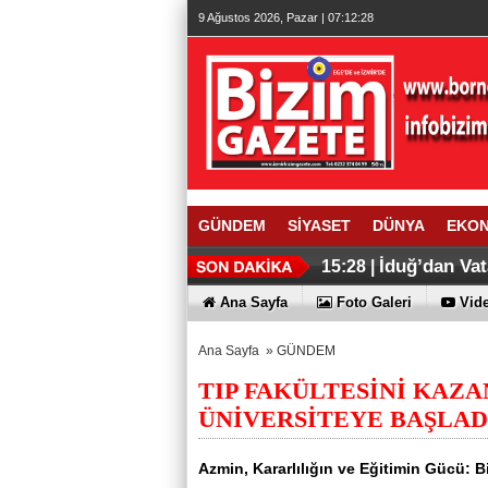
9 Ağustos 2026, Pazar | 07:12:29
GÜNDEM
SİYASET
DÜNYA
EKO
İduğ’dan Vat
15:28 |
Ana Sayfa
Foto Galeri
Vide
Ana Sayfa
»
GÜNDEM
TIP FAKÜLTESİNİ KAZ
ÜNİVERSİTEYE BAŞLADI
Azmin, Kararlılığın ve Eğitimin Gücü: 