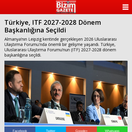
ANASAYFA
Türkiye, ITF 2027-2028 Dönem
KATEGORİLER
Başkanlığına Seçildi
YAZARLAR
Almanya’nın Leipzig kentinde gerçekleşen 2026 Uluslararası
Ulaştırma Forumu'nda önemli bir gelişme yaşandı. Türkiye,
Uluslararası Ulaştırma Forumu’nun (ITF) 2027-2028 dönem
ANKETLER
başkanlığına seçildi.
FOTO GALERİ
VİDEO GALERİ
KÜNYE
İLETİŞİM
Facebook
Twitter
Google+
Whatsapp