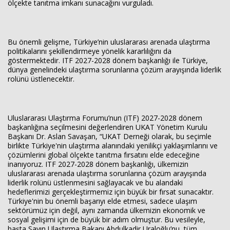
ölçekte tanıtma imkanı sunacağını vurguladı.
Bu önemli gelişme, Türkiye’nin uluslararası arenada ulaştırma
politikalarını şekillendirmeye yönelik kararlılığını da
göstermektedir. ITF 2027-2028 dönem başkanlığı ile Türkiye,
dünya genelindeki ulaştırma sorunlarına çözüm arayışında liderlik
rolünü üstlenecektir.
Uluslararası Ulaştırma Forumu’nun (ITF) 2027-2028 dönem
başkanlığına seçilmesini değerlendiren UKAT Yönetim Kurulu
Başkanı Dr. Aslan Savaşan, “UKAT Derneği olarak, bu seçimle
birlikte Türkiye'nin ulaştırma alanındaki yenilikçi yaklaşımlarını ve
çözümlerini global ölçekte tanıtma fırsatını elde edeceğine
inanıyoruz. ITF 2027-2028 dönem başkanlığı, ülkemizin
uluslararası arenada ulaştırma sorunlarına çözüm arayışında
liderlik rolünü üstlenmesini sağlayacak ve bu alandaki
hedeflerimizi gerçekleştirmemiz için büyük bir fırsat sunacaktır.
Türkiye'nin bu önemli başarıyı elde etmesi, sadece ulaşım
sektörümüz için değil, aynı zamanda ülkemizin ekonomik ve
sosyal gelişimi için de büyük bir adım olmuştur. Bu vesileyle,
başta Sayın Ulaştırma Bakanı Abdulkadir Uraloğlu’nu, tüm