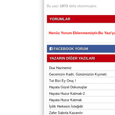
Bu yazı
1873
defa okunmuştur.
YORUMLAR
Henüz Yorum Eklenmemiştir.Bu Yazı'ya
FACEBOOK YORUM
YAZARIN DİĞER YAZILARI
Dua Hazinemiz
Gecemizin Kadri; Günümüzün Kıymeti:
Tut Bizi Ey Oruç !
Hayata Güzel Dokunuşlar
Hayata Huzur Katmak-2
Hayata Huzur Katmak
İyilik Herkesin İsteğidir
Zafer Sabırla Kazanılır