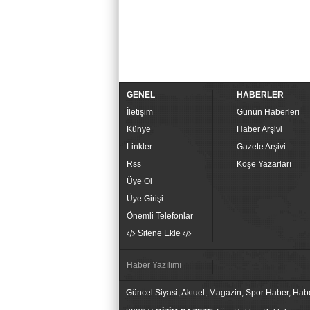
GENEL
HABERLER
İletişim
Günün Haberleri
Künye
Haber Arşivi
Linkler
Gazete Arşivi
Rss
Köşe Yazarları
Üye Ol
Üye Girişi
Önemli Telefonlar
Sitene Ekle
Haber Yazılımı
Güncel Siyasi, Aktuel, Magazin, Spor Haber, Hab