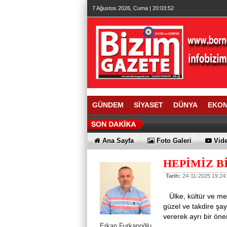
7 Ağustos 2026, Cuma | 20:03:53
GÜNDEM
SİYASET
DÜNYA
EKO
Ana Sayfa
Foto Galeri
Vide
HEPİMİZ 
Tarih:
24-11-2025 19:24
Ülke, kültür ve me
güzel ve takdire şa
vererek ayrı bir öne
Erkan Furkanoğlu