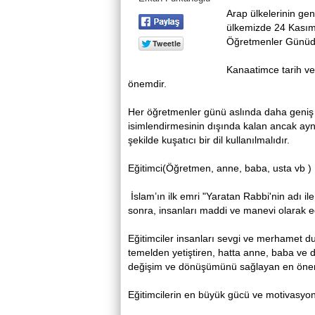
Arap ülkelerinin gen
ülkemizde 24 Kasım 
Öğretmenler Günüd
Kanaatimce tarih ve
önemdir.
Her öğretmenler günü aslında daha geniş b
isimlendirmesinin dışında kalan ancak ayn
şekilde kuşatıcı bir dil kullanılmalıdır.
Eğitimci(Öğretmen, anne, baba, usta vb ) 
İslam’ın ilk emri "Yaratan Rabbi'nin adı i
sonra, insanları maddi ve manevi olarak eği
Eğitimciler insanları sevgi ve merhamet du
temelden yetiştiren, hatta anne, baba ve di
değişim ve dönüşümünü sağlayan en önemli
Eğitimcilerin en büyük gücü ve motivasyo