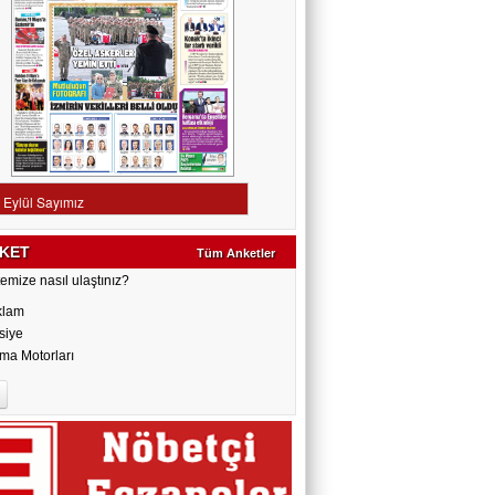
KET
Tüm Anketler
emize nasıl ulaştınız?
klam
siye
ma Motorları