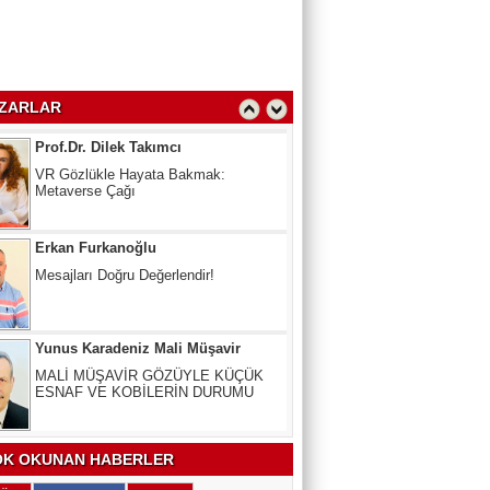
Oy Kullanmak Anayasal Hak,
kullanmayana Ceza
Prof.Dr. Dilek Takımcı
ZARLAR
VR Gözlükle Hayata Bakmak:
Metaverse Çağı
Erkan Furkanoğlu
Mesajları Doğru Değerlendir!
Yunus Karadeniz Mali Müşavir
MALİ MÜŞAVİR GÖZÜYLE KÜÇÜK
ESNAF VE KOBİLERİN DURUMU
Uzm. Dr. Veli Kala
Kalbinizdeki "Sessiz" Tehlike: Kan
Yağlarınız Ne Kadar Sağlıklı?
K OKUNAN HABERLER