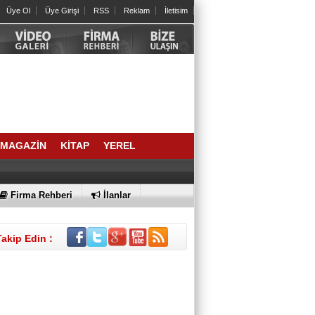
Kalbinizdeki "Sessiz" Tehlike: Kan
Üye Ol
Üye Girişi
RSS
Reklam
İletisim
Yağlarınız Ne Kadar Sağlıklı?
Arslan Keskin
ELEKTRİKLİ SCOOTERLAR
YASAKLANMALI MI? GÜVENLİK Mİ,
ÖZGÜRLÜK MÜ?
İrfan ONAN
SIRA NE ZAMAN AİDATLA KURULAN
MAGAZİN
KİTAP
YEREL
KOLTUK SALTANATINA GELECEK?
BÜLENT DEĞİRMENCİ
Firma Rehberi
İlanlar
Bornova’dan bir Halil Atila abi; geldi,
geçti…
Takip Edin :
SELAHATTİN DAVER
2021 YAZINDAN NE ÖĞRENDİK?
Av. MERTCAN TURAN