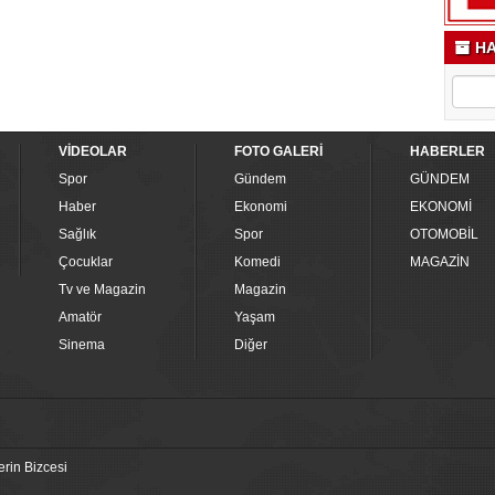
HA
VİDEOLAR
FOTO GALERİ
HABERLER
Spor
Gündem
GÜNDEM
Haber
Ekonomi
EKONOMİ
Sağlık
Spor
OTOMOBİL
Çocuklar
Komedi
MAGAZİN
Tv ve Magazin
Magazin
Amatör
Yaşam
Sinema
Diğer
erin Bizcesi