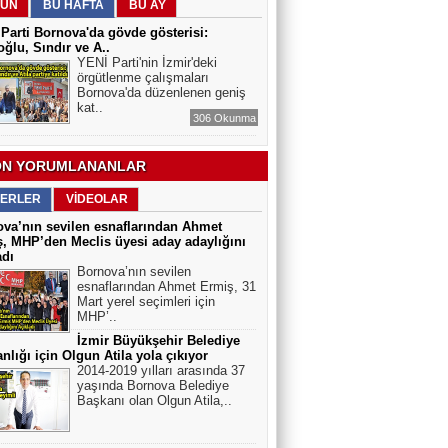
ÜN
BU HAFTA
BU AY
Arslan Keskin
ELEKTRİKLİ SCOOTERLAR
Parti Bornova'da gövde gösterisi:
YASAKLANMALI MI? GÜVENLİK Mİ,
ğlu, Sındır ve A..
ÖZGÜRLÜK MÜ?
YENİ Parti'nin İzmir'deki
örgütlenme çalışmaları
Bornova'da düzenlenen geniş
kat..
306 Okunma
N YORUMLANANLAR
ERLER
VİDEOLAR
va’nın sevilen esnaflarından Ahmet
, MHP’den Meclis üyesi aday adaylığını
adı
Bornova’nın sevilen
esnaflarından Ahmet Ermiş, 31
Mart yerel seçimleri için
MHP’..
İzmir Büyükşehir Belediye
nlığı için Olgun Atila yola çıkıyor
2014-2019 yılları arasında 37
yaşında Bornova Belediye
Başkanı olan Olgun Atila,..