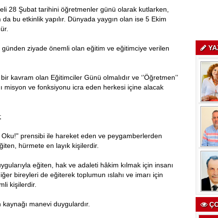
eli 28 Şubat tarihini öğretmenler günü olarak kutlarken,
da bu etkinlik yapılır. Dünyada yaygın olan ise 5 Ekim
ür.
YA
 günden ziyade önemli olan eğitim ve eğitimciye verilen
ir kavram olan Eğitimciler Günü olmalıdır ve ‘’Öğretmen’’
ı misyon ve fonksiyonu icra eden herkesi içine alacak
;
le Oku!" prensibi ile hareket eden ve peygamberlerden
ten, hürmete en layık kişilerdir.
ygularıyla eğiten, hak ve adaleti hâkim kılmak için insanı
ğer bireyleri de eğiterek toplumun ıslahı ve imarı için
 kişilerdir.
n kaynağı manevi duygulardır.
ÇO