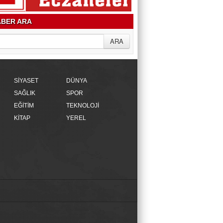
BER ARA
SİYASET
DÜNYA
SAĞLIK
SPOR
EĞİTİM
TEKNOLOJİ
KİTAP
YEREL