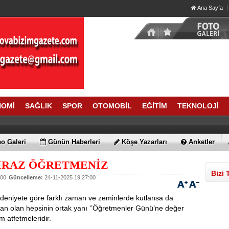
Ana Sayfa
NOMİ
SAĞLIK
SPOR
OTOMOBİL
EĞİTİM
TEKNOLOJİ
o Galeri
Günün Haberleri
Köşe Yazarları
Anketler
BİRAZ ÖĞRETMENİZ
Bizi 
:00
Güncelleme:
24-11-2025 19:27:00
deniyete göre farklı zaman ve zeminlerde kutlansa da
yan olan hepsinin ortak yanı ‘’Öğretmenler Günü’ne değer
m atfetmeleridir.