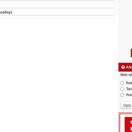
zelleşir
AN
Web sit
Re
Tav
Ara