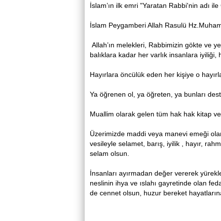
İslam’ın ilk emri "Yaratan Rabbi'nin adı ile
İslam Peygamberi Allah Rasulü Hz.Muhamm
Allah’ın melekleri, Rabbimizin gökte ve ye
balıklara kadar her varlık insanlara iyiliği
Hayırlara öncülük eden her kişiye o hayırla
Ya öğrenen ol, ya öğreten, ya bunları dest
Muallim olarak gelen tüm hak hak kitap v
Üzerimizde maddi veya manevi emeği olan 
vesileyle selamet, barış, iyilik , hayır, r
selam olsun.
İnsanları ayırmadan değer vererek yüreklerin
neslinin ihya ve ıslahı gayretinde olan fed
de cennet olsun, huzur bereket hayatlarına