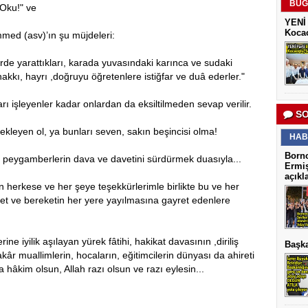
BUG
 Oku!" ve
YENİ 
Kocao
ed (asv)’ın şu müjdeleri:
rde yarattıkları, karada yuvasındaki karınca ve sudaki
, hakkı, hayrı ,doğruyu öğretenlere istiğfar ve duâ ederler."
rı işleyenler kadar onlardan da eksiltilmeden sevap verilir.
SO
ekleyen ol, ya bunları seven, sakın beşincisi olma!
HAB
Borno
e peygamberlerin dava ve davetini sürdürmek duasıyla...
Ermiş
açıkl
herkese ve her şeye teşekkürlerimle birlikte bu ve her
ahmet ve bereketin her yere yayılmasına gayret edenlere
e iyilik aşılayan yürek fâtihi, hakikat davasının ,diriliş
Başka
akâr muallimlerin, hocaların, eğitimcilerin dünyası da ahireti
 hâkim olsun, Allah razı olsun ve razı eylesin...