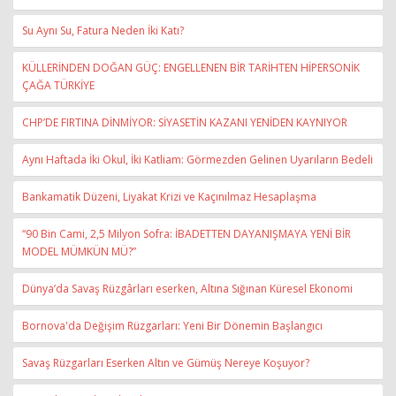
Su Aynı Su, Fatura Neden İki Katı?
KÜLLERİNDEN DOĞAN GÜÇ: ENGELLENEN BİR TARİHTEN HİPERSONİK
ÇAĞA TÜRKİYE
CHP’DE FIRTINA DİNMİYOR: SİYASETİN KAZANI YENİDEN KAYNIYOR
Aynı Haftada İki Okul, İki Katliam: Görmezden Gelinen Uyarıların Bedeli
Bankamatik Düzeni, Liyakat Krizi ve Kaçınılmaz Hesaplaşma
“90 Bin Cami, 2,5 Milyon Sofra: İBADETTEN DAYANIŞMAYA YENİ BİR
MODEL MÜMKÜN MÜ?”
Dünya’da Savaş Rüzgârları eserken, Altına Sığınan Küresel Ekonomi
Bornova'da Değişim Rüzgarları: Yeni Bir Dönemin Başlangıcı
Savaş Rüzgarları Eserken Altın ve Gümüş Nereye Koşuyor?