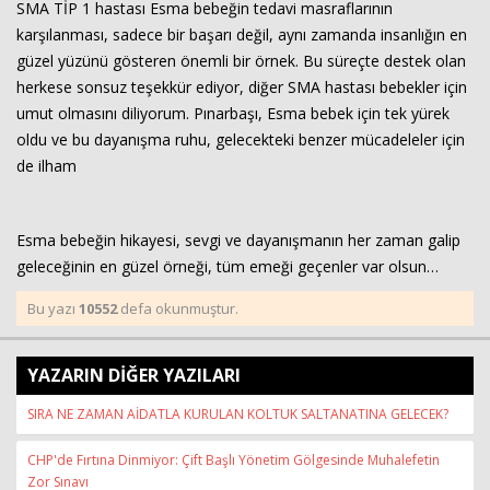
SMA TİP 1 hastası Esma bebeğin tedavi masraflarının
karşılanması, sadece bir başarı değil, aynı zamanda insanlığın en
güzel yüzünü gösteren önemli bir örnek. Bu süreçte destek olan
herkese sonsuz teşekkür ediyor, diğer SMA hastası bebekler için
umut olmasını diliyorum. Pınarbaşı, Esma bebek için tek yürek
oldu ve bu dayanışma ruhu, gelecekteki benzer mücadeleler için
de ilham
Esma bebeğin hikayesi, sevgi ve dayanışmanın her zaman galip
geleceğinin en güzel örneği, tüm emeği geçenler var olsun…
Bu yazı
10552
defa okunmuştur.
YAZARIN DİĞER YAZILARI
SIRA NE ZAMAN AİDATLA KURULAN KOLTUK SALTANATINA GELECEK?
CHP'de Fırtına Dinmiyor: Çift Başlı Yönetim Gölgesinde Muhalefetin
Zor Sınavı