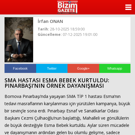
ANASAYFA
İrfan ONAN
KATEGORİLER
Tarih:
28-10-2025 18:59:00
Güncelleme:
07-12-2025 19:01:00
YAZARLAR
ANKETLER
FOTO GALERİ
Facebook
Twitter
Google+
Whatsapp
SMA HASTASI ESMA BEBEK KURTULDU:
VİDEO GALERİ
PINARBAŞI’NIN ÖRNEK DAYANIŞMASI
Bornova Pınarbaşı’nda yaşayan SMA TİP 1 hastası Esma’nın
KÜNYE
tedavi masraflarının karşılanması için yürütülen kampanya, büyük
bir sevinçle sona erdi. Pınarbaşı Esnaf ve Sanatkarlar Odası
İLETİŞİM
Başkanı Cezmi Çulhaoğlu’nun başlattığı, Mahalleli ve gönüllülerin
de büyük desteğiyle Esma Bebek kurtuldu. Aylar süren mücadele
ve dayanışmanın ardından gelen bu olumlu gelişme, sadece