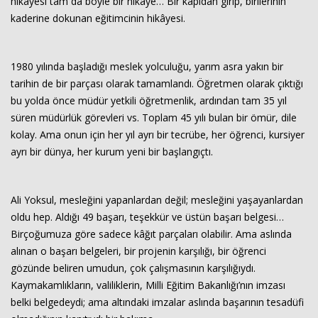
hikâyesi tam da böyle bir hikâye… Bir kapıdan girip, birilerinin
kaderine dokunan eğitimcinin hikâyesi.
1980 yılında başladığı meslek yolculuğu, yarım asra yakın bir
tarihin de bir parçası olarak tamamlandı. Öğretmen olarak çıktığı
bu yolda önce müdür yetkili öğretmenlik, ardından tam 35 yıl
süren müdürlük görevleri vs. Toplam 45 yılı bulan bir ömür, dile
kolay. Ama onun için her yıl ayrı bir tecrübe, her öğrenci, kursiyer
Haberin Doğru Adresi.
ayrı bir dünya, her kurum yeni bir başlangıçtı.
Ali Yoksul, mesleğini yapanlardan değil; mesleğini yaşayanlardan
oldu hep. Aldığı 49 başarı, teşekkür ve üstün başarı belgesi…
Birçoğumuza göre sadece kâğıt parçaları olabilir. Ama aslında
alınan o başarı belgeleri, bir projenin karşılığı, bir öğrenci
gözünde beliren umudun, çok çalışmasının karşılığıydı.
Kaymakamlıkların, valiliklerin, Milli Eğitim Bakanlığı’nın imzası
belki belgedeydi; ama altındaki imzalar aslında başarının tesadüfi