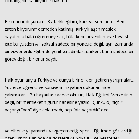
olmadığının kanıtıydı bir bakıma.
Bir müdür düşünün… 37 farklı eğitim, kurs ve seminere “Ben
zaten biliyorum” demeden katılmış. Kırk yılı aşan meslek
hayatında hâlâ öğrenmeye aç, hâlâ kendini yenilemeye hevesli.
İşte bu yüzden Ali Yoksul sadece bir yönetici değil, aynı zamanda
bir vizyonerdi. Eğitimde yenilikçi adımlar atarken, bunu sadece bir
görev değil, bir onur saydı.
Halk oyunlarıyla Türkiye ve dünya birincilikleri getiren yarışmalar…
Yüzlerce öğrenci ve kursiyerin hayatına dokunan nice
çalışmalar… Bu başarılar sadece okulun, Halk Eğitimi Merkezinin
değil, bir memleketin gurur hanesine yazıldı. Çünkü o, hiçbir
başarıyı “ben” diye anlatmadı, hep “biz başardık” dedi.
Ve elbette yaşamında vazgeçemediği spor… Eğitimde gösterdiği
özeni, spor alanında da gösterdi Ali Yoksul. Ege Masterler