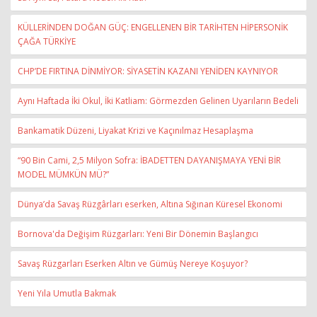
KÜLLERİNDEN DOĞAN GÜÇ: ENGELLENEN BİR TARİHTEN HİPERSONİK
ÇAĞA TÜRKİYE
CHP’DE FIRTINA DİNMİYOR: SİYASETİN KAZANI YENİDEN KAYNIYOR
Aynı Haftada İki Okul, İki Katliam: Görmezden Gelinen Uyarıların Bedeli
Bankamatik Düzeni, Liyakat Krizi ve Kaçınılmaz Hesaplaşma
“90 Bin Cami, 2,5 Milyon Sofra: İBADETTEN DAYANIŞMAYA YENİ BİR
MODEL MÜMKÜN MÜ?”
Dünya’da Savaş Rüzgârları eserken, Altına Sığınan Küresel Ekonomi
Bornova'da Değişim Rüzgarları: Yeni Bir Dönemin Başlangıcı
Savaş Rüzgarları Eserken Altın ve Gümüş Nereye Koşuyor?
Yeni Yıla Umutla Bakmak