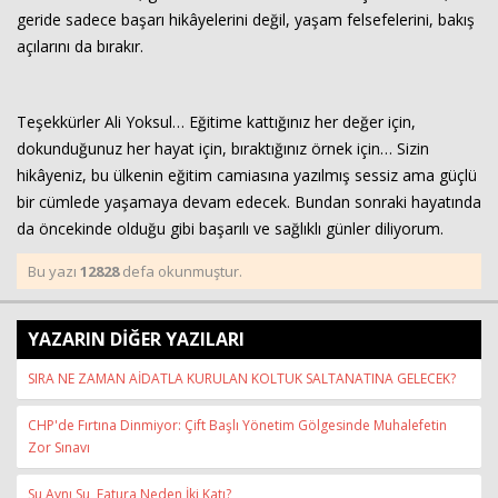
geride sadece başarı hikâyelerini değil, yaşam felsefelerini, bakış
açılarını da bırakır.
Teşekkürler Ali Yoksul… Eğitime kattığınız her değer için,
dokunduğunuz her hayat için, bıraktığınız örnek için… Sizin
hikâyeniz, bu ülkenin eğitim camiasına yazılmış sessiz ama güçlü
bir cümlede yaşamaya devam edecek. Bundan sonraki hayatında
da öncekinde olduğu gibi başarılı ve sağlıklı günler diliyorum.
Bu yazı
12828
defa okunmuştur.
YAZARIN DİĞER YAZILARI
SIRA NE ZAMAN AİDATLA KURULAN KOLTUK SALTANATINA GELECEK?
CHP'de Fırtına Dinmiyor: Çift Başlı Yönetim Gölgesinde Muhalefetin
Zor Sınavı
Su Aynı Su, Fatura Neden İki Katı?