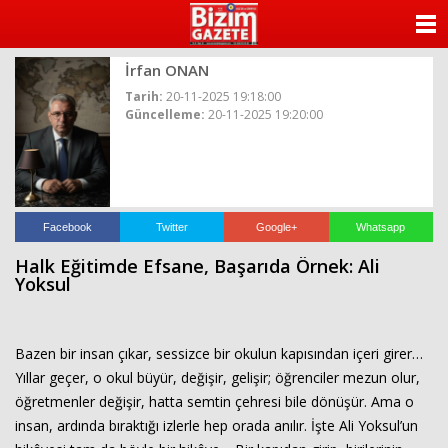
ANASAYFA
İrfan ONAN
KATEGORİLER
Tarih:
20-11-2025 19:18:00
Güncelleme:
20-11-2025 19:20:00
YAZARLAR
ANKETLER
FOTO GALERİ
Facebook
Twitter
Google+
Whatsapp
Halk Eğitimde Efsane, Başarıda Örnek: Ali
VİDEO GALERİ
Yoksul
KÜNYE
Bazen bir insan çıkar, sessizce bir okulun kapısından içeri girer…
İLETİŞİM
Yıllar geçer, o okul büyür, değişir, gelişir; öğrenciler mezun olur,
öğretmenler değişir, hatta semtin çehresi bile dönüşür. Ama o
insan, ardında bıraktığı izlerle hep orada anılır. İşte Ali Yoksul’un