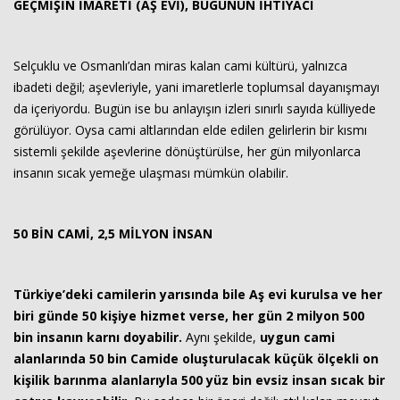
GEÇMİŞİN İMARETİ (AŞ EVİ), BUGÜNÜN İHTİYACI
Selçuklu ve Osmanlı’dan miras kalan cami kültürü, yalnızca
ibadeti değil; aşevleriyle, yani imaretlerle toplumsal dayanışmayı
da içeriyordu. Bugün ise bu anlayışın izleri sınırlı sayıda külliyede
görülüyor. Oysa cami altlarından elde edilen gelirlerin bir kısmı
sistemli şekilde aşevlerine dönüştürülse, her gün milyonlarca
insanın sıcak yemeğe ulaşması mümkün olabilir.
50 BİN CAMİ, 2,5 MİLYON İNSAN
Türkiye’deki camilerin yarısında bile Aş evi kurulsa ve her
biri günde 50 kişiye hizmet verse, her gün 2 milyon 500
bin insanın karnı doyabilir.
Aynı şekilde,
uygun cami
alanlarında 50 bin Camide oluşturulacak küçük ölçekli on
kişilik barınma alanlarıyla 500 yüz bin evsiz insan sıcak bir