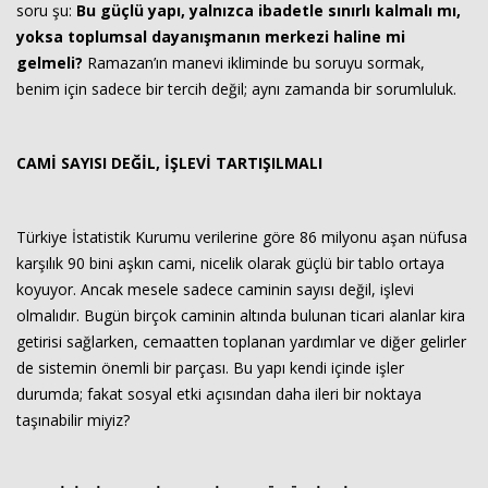
soru şu:
Bu güçlü yapı, yalnızca ibadetle sınırlı kalmalı mı,
yoksa toplumsal dayanışmanın merkezi haline mi
gelmeli?
Ramazan’ın manevi ikliminde bu soruyu sormak,
benim için sadece bir tercih değil; aynı zamanda bir sorumluluk.
CAMİ SAYISI DEĞİL, İŞLEVİ TARTIŞILMALI
Haberin Doğru Adresi.
Türkiye İstatistik Kurumu verilerine göre 86 milyonu aşan nüfusa
karşılık 90 bini aşkın cami, nicelik olarak güçlü bir tablo ortaya
koyuyor. Ancak mesele sadece caminin sayısı değil, işlevi
olmalıdır. Bugün birçok caminin altında bulunan ticari alanlar kira
getirisi sağlarken, cemaatten toplanan yardımlar ve diğer gelirler
de sistemin önemli bir parçası. Bu yapı kendi içinde işler
durumda; fakat sosyal etki açısından daha ileri bir noktaya
taşınabilir miyiz?