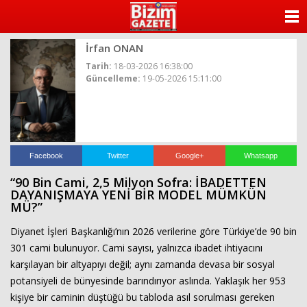
ANASAYFA
İrfan ONAN
KATEGORİLER
Tarih:
18-03-2026 16:38:00
Güncelleme:
19-05-2026 15:11:00
YAZARLAR
ANKETLER
FOTO GALERİ
Facebook
Twitter
Google+
Whatsapp
“90 Bin Cami, 2,5 Milyon Sofra: İBADETTEN
VİDEO GALERİ
DAYANIŞMAYA YENİ BİR MODEL MÜMKÜN
MÜ?”
KÜNYE
Diyanet İşleri Başkanlığı’nın 2026 verilerine göre Türkiye’de 90 bin
301 cami bulunuyor. Cami sayısı, yalnızca ibadet ihtiyacını
İLETİŞİM
karşılayan bir altyapıyı değil; aynı zamanda devasa bir sosyal
potansiyeli de bünyesinde barındırıyor aslında. Yaklaşık her 953
kişiye bir caminin düştüğü bu tabloda asıl sorulması gereken