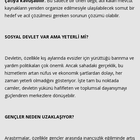
çatıya kavuşabilir.
Bu sadece bir öneri değil; atıl kalan mevcut
kaynakların yeniden organize edilmesiyle ulaşılabilecek somut bir
hedef ve acil çözülmesi gereken sorunun çözümü olabilir.
SOSYAL DEVLET VAR AMA YETERLİ Mİ?
Devletin, özellikle kış aylarında evsizler için yürüttüğü barınma ve
yardım politikaları çok önemli. Ancak sahadaki gerçeklik, bu
hizmetlerin artan nüfus ve ekonomik şartlardan dolayı, her
zaman yeterli olmadığını gösteriyor. İşte tam bu noktada
camiler, devletin yükünü hafifleten ve toplumsal dayanışmayı
güçlendiren merkezlere dönüşebilir.
GENÇLER NEDEN UZAKLAŞIYOR?
Araştırmalar, özellikle gençler arasında inançsızlık eğiliminde artış