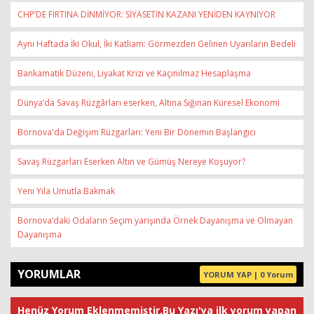
CHP’DE FIRTINA DİNMİYOR: SİYASETİN KAZANI YENİDEN KAYNIYOR
Aynı Haftada İki Okul, İki Katliam: Görmezden Gelinen Uyarıların Bedeli
Bankamatik Düzeni, Liyakat Krizi ve Kaçınılmaz Hesaplaşma
Dünya’da Savaş Rüzgârları eserken, Altına Sığınan Küresel Ekonomi
Bornova'da Değişim Rüzgarları: Yeni Bir Dönemin Başlangıcı
Savaş Rüzgarları Eserken Altın ve Gümüş Nereye Koşuyor?
Yeni Yıla Umutla Bakmak
Bornova’daki Odaların Seçim yarışında Örnek Dayanışma ve Olmayan
Dayanışma
YORUMLAR
YORUM YAP | 0 Yorum
Henüz Yorum Eklenmemiştir.Bu Yazı'ya ilk yorum yapan