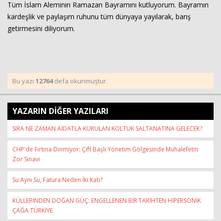
Tüm İslam Aleminin Ramazan Bayramını kutluyorum. Bayramın
kardeşlik ve paylaşım ruhunu tüm dünyaya yayılarak, barış
getirmesini diliyorum.
Bu yazı
12764
defa okunmuştur.
YAZARIN DİĞER YAZILARI
SIRA NE ZAMAN AİDATLA KURULAN KOLTUK SALTANATINA GELECEK?
CHP'de Fırtına Dinmiyor: Çift Başlı Yönetim Gölgesinde Muhalefetin
Zor Sınavı
Su Aynı Su, Fatura Neden İki Katı?
KÜLLERİNDEN DOĞAN GÜÇ: ENGELLENEN BİR TARİHTEN HİPERSONİK
ÇAĞA TÜRKİYE