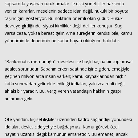
kapsamda yaşanan tutuklamalar ile eski yöneticiler hakkında
verilen kararlar, meselenin sadece idari değil, hukuki bir boyuta
taşındığını gösteriyor. Bu noktada önemli olan şudur: Hukuk
devreye girdiğinde, siyasi kimlikler değil deliller konuşur. Suç
varsa ceza, yoksa beraat gelir. Ama süreçlerin kendisi bile, kamu
yönetiminde denetimin ne kadar hayati olduğunu hatırlatır.
“Bankamatik memurluğu” meselesi ise başlı başına bir toplumsal
adalet sorunudur. Sabahın erken saatinde işine giden, emeğiyle
geçinen milyonlarca insan varken; kamu kaynaklarından hiçbir
katkı sunmadan gelir elde edildiği iddiaları, yalnızca mali değil,
ahlaki bir yaradır. Bu, vergi veren vatandaşın hakkının gaspı
anlamına gelir.
Öte yandan, kişisel ilişkiler üzerinden kadro sağlandığı yönündeki
iddialar, devlet ciddiyetiyle bağdaşmaz. Kamu görevi, özel
hayatın uzantısı değil; kamunun emanetidir. Bu emanet, ancak