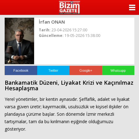
ANASAYFA
İrfan ONAN
KATEGORİLER
Tarih:
23-04-2026 15:27:00
Güncelleme:
19-05-2026 15:38:00
YAZARLAR
ANKETLER
FOTO GALERİ
Facebook
Twitter
Google+
Whatsapp
Bankamatik Düzeni, Liyakat Krizi ve Kaçınılmaz
VİDEO GALERİ
Hesaplaşma
Yerel yönetimler, bir kentin aynasıdır. Şeffaflık, adalet ve liyakat
KÜNYE
varsa güven üretir; kayırmacılık, usulsüzlük ve kişisel ilişkiler ön
plandaysa çürüme başlar. Son dönemde İzmir merkezli
İLETİŞİM
tartışmalar, tam da bu kırılmanın eşiğinde olduğumuzu
gösteriyor.