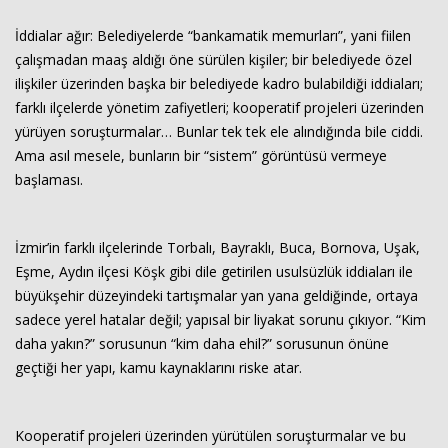
İddialar ağır: Belediyelerde “bankamatik memurları”, yani fiilen
çalışmadan maaş aldığı öne sürülen kişiler; bir belediyede özel
ilişkiler üzerinden başka bir belediyede kadro bulabildiği iddiaları;
farklı ilçelerde yönetim zafiyetleri; kooperatif projeleri üzerinden
yürüyen soruşturmalar… Bunlar tek tek ele alındığında bile ciddi.
Ama asıl mesele, bunların bir “sistem” görüntüsü vermeye
başlaması.
Haberin Doğru Adresi.
İzmir’in farklı ilçelerinde Torbalı, Bayraklı, Buca, Bornova, Uşak,
Eşme, Aydın ilçesi Köşk gibi dile getirilen usulsüzlük iddiaları ile
büyükşehir düzeyindeki tartışmalar yan yana geldiğinde, ortaya
sadece yerel hatalar değil; yapısal bir liyakat sorunu çıkıyor. “Kim
daha yakın?” sorusunun “kim daha ehil?” sorusunun önüne
geçtiği her yapı, kamu kaynaklarını riske atar.
Kooperatif projeleri üzerinden yürütülen soruşturmalar ve bu