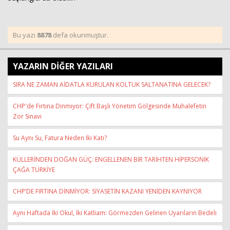
Bu yazı
8878
defa okunmuştur.
YAZARIN DİĞER YAZILARI
SIRA NE ZAMAN AİDATLA KURULAN KOLTUK SALTANATINA GELECEK?
CHP'de Fırtına Dinmiyor: Çift Başlı Yönetim Gölgesinde Muhalefetin
Zor Sınavı
Su Aynı Su, Fatura Neden İki Katı?
KÜLLERİNDEN DOĞAN GÜÇ: ENGELLENEN BİR TARİHTEN HİPERSONİK
ÇAĞA TÜRKİYE
CHP’DE FIRTINA DİNMİYOR: SİYASETİN KAZANI YENİDEN KAYNIYOR
Aynı Haftada İki Okul, İki Katliam: Görmezden Gelinen Uyarıların Bedeli