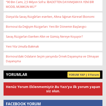
“90 Bin Cami, 2,5 Milyon Sofra: İBADETTEN DAYANIŞMAYA YENİ BİR
MODEL MÜMKÜN MÜ?”
Dünya’da Savaş Rüzgârları eserken, Altına Sığınan Küresel Ekonomi
Bornova'da Değişim Rüzgarları: Yeni Bir Dönemin Başlangıcı
Savaş Rüzgarları Eserken Altın ve Gümüş Nereye Koşuyor?
Yeni Yıla Umutla Bakmak
Bornova’daki Odaların Seçim yarışında Örnek Dayanışma ve Olmayan
Dayanışma
YORUMLAR
YORUM YAP | 0 Yorum
Henüz Yorum Eklenmemiştir.Bu Yazı'ya ilk yorum yapan
siz olun.
FACEBOOK YORUM