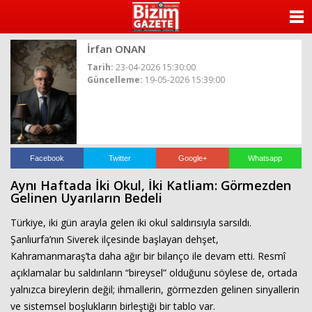
ANASAYFA
İrfan ONAN
KATEGORİLER
Tarih:
23-04-2026 15:30:00
Güncelleme:
19-05-2026 15:39:00
YAZARLAR
ANKETLER
FOTO GALERİ
Facebook
Twitter
Google+
Whatsapp
Aynı Haftada İki Okul, İki Katliam: Görmezden
VİDEO GALERİ
Gelinen Uyarıların Bedeli
Türkiye, iki gün arayla gelen iki okul saldırısıyla sarsıldı.
KÜNYE
Şanlıurfa’nın Siverek ilçesinde başlayan dehşet,
Kahramanmaraş’ta daha ağır bir bilanço ile devam etti. Resmî
İLETİŞİM
açıklamalar bu saldırıların “bireysel” olduğunu söylese de, ortada
yalnızca bireylerin değil; ihmallerin, görmezden gelinen sinyallerin
ve sistemsel boşlukların birleştiği bir tablo var.