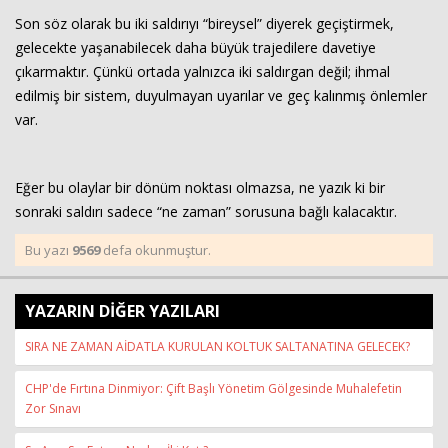
Son söz olarak bu iki saldırıyı “bireysel” diyerek geçiştirmek,
gelecekte yaşanabilecek daha büyük trajedilere davetiye
çıkarmaktır. Çünkü ortada yalnızca iki saldırgan değil; ihmal
edilmiş bir sistem, duyulmayan uyarılar ve geç kalınmış önlemler
var.
Eğer bu olaylar bir dönüm noktası olmazsa, ne yazık ki bir
sonraki saldırı sadece “ne zaman” sorusuna bağlı kalacaktır.
Bu yazı
9569
defa okunmuştur.
YAZARIN DİĞER YAZILARI
SIRA NE ZAMAN AİDATLA KURULAN KOLTUK SALTANATINA GELECEK?
CHP'de Fırtına Dinmiyor: Çift Başlı Yönetim Gölgesinde Muhalefetin
Zor Sınavı