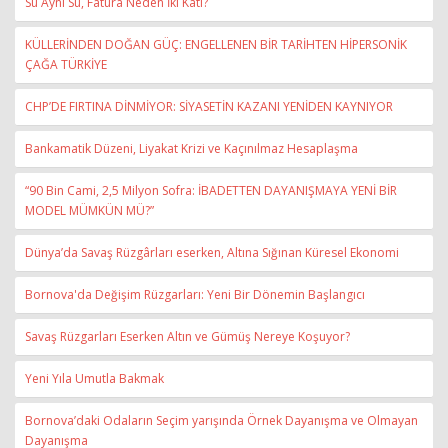
Su Aynı Su, Fatura Neden İki Katı?
KÜLLERİNDEN DOĞAN GÜÇ: ENGELLENEN BİR TARİHTEN HİPERSONİK
ÇAĞA TÜRKİYE
CHP’DE FIRTINA DİNMİYOR: SİYASETİN KAZANI YENİDEN KAYNIYOR
Bankamatik Düzeni, Liyakat Krizi ve Kaçınılmaz Hesaplaşma
“90 Bin Cami, 2,5 Milyon Sofra: İBADETTEN DAYANIŞMAYA YENİ BİR
MODEL MÜMKÜN MÜ?”
Dünya’da Savaş Rüzgârları eserken, Altına Sığınan Küresel Ekonomi
Bornova'da Değişim Rüzgarları: Yeni Bir Dönemin Başlangıcı
Savaş Rüzgarları Eserken Altın ve Gümüş Nereye Koşuyor?
Yeni Yıla Umutla Bakmak
Bornova’daki Odaların Seçim yarışında Örnek Dayanışma ve Olmayan
Dayanışma