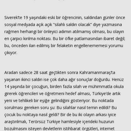
Siverek’te 19 yaşındaki eski bir öğrencinin, saldırıdan günler önce
sosyal medyada açık açık “silahlı saldırı olacak” diye yazmasına
rağmen herhangi bir önleyici adımın atılmamış olması, bu olayın
en çarpıcı kırılma noktası. Bu bir öfke patlamasından ibaret değil;
bu, önceden ilan edilmiş bir felaketin engellenememesi yorumu
çıkıyor.
Haberin Doğru Adresi.
Aradan sadece 28 saat geçtikten sonra Kahramanmaraş’ta
yaşanan ikinci saldırı ise çok daha ağır sonuçlar doğurdu. Henüz
14 yaşında bir çocuğun, birden fazla silah ve mühimmatla okula
girerek öğrencileri ve öğretmeni hedef alması, Türkiye’de artık
yeni ve tehlikeli bir eşiğe gelindiğini gösteriyor. Bu noktada
sorulması gereken soru şu: Bu silahlar nasıl temin edildi? Bu
çocuk bu noktaya nasıl geldi? Bir de bu iki olayın arkası iyice
araştırılmalı, Terörsüz Türkiye hamlesiyle içerideki huzurun
bozulmasını isteyen devletlerin istihbarat örgütleri, internet