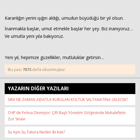
Karanlığın yerini ışığın aldığı, umudun büyüdüğü bir yıl olsun.
İnanmakla başlar, umut etmekle başlar her şey. Biz inanıyoruz…
Ve umutla yeni yıla bakıyoruz.
Yeni yıl, hepimize güzellikler, mutluluklar getirsin…
Bu yazı
7872
defa okunmuştur.
YAZARIN DİĞER YAZILARI
SIRA NE ZAMAN AİDATLA KURULAN KOLTUK SALTANATINA GELECEK?
CHP'de Fırtına Dinmiyor: Çift Başlı Yönetim Gölgesinde Muhalefetin
Zor Sınavı
Su Aynı Su, Fatura Neden İki Katı?