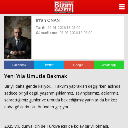
ANASAYFA
İrfan ONAN
KATEGORİLER
Tarih:
22-01-2026 13:05:00
Güncelleme:
03-03-2026 13:03:00
YAZARLAR
ANKETLER
FOTO GALERİ
Facebook
Twitter
Google+
Whatsapp
Yeni Yıla Umutla Bakmak
VİDEO GALERİ
Bir yıl daha geride kalıyor… Takvim yaprakları değişirken aslında
KÜNYE
sadece bir yıl değil, yaşanmışlıklarımız, sevinçlerimiz, acılarımız,
sabrettiğimiz günler ve umutla beklediğimiz yarınlar da bir kez
İLETİŞİM
daha gözlerimizin önünden geçiyor.
2025 yılı, dünya için de Türkiye için de kolay bir yıl olmadı.