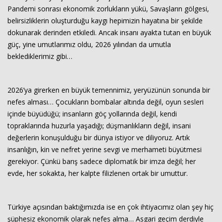
Pandemi sonrası ekonomik zorlukların yükü, Savaşların gölgesi,
belirsizliklerin oluşturduğu kaygı hepimizin hayatına bir şekilde
dokunarak derinden etkiledi. Ancak insanı ayakta tutan en büyük
güç, yine umutlarımız oldu, 2026 yılından da umutla
beklediklerimiz gibi…
2026’ya girerken en büyük temennimiz, yeryüzünün sonunda bir
nefes alması… Çocukların bombalar altında değil, oyun sesleri
Haberin Doğru Adresi.
içinde büyüdüğü; insanların göç yollarında değil, kendi
topraklarında huzurla yaşadığı; düşmanlıkların değil, insani
değerlerin konuşulduğu bir dünya istiyor ve diliyoruz. Artık
insanlığın, kin ve nefret yerine sevgi ve merhameti büyütmesi
gerekiyor. Çünkü barış sadece diplomatik bir imza değil; her
evde, her sokakta, her kalpte filizlenen ortak bir umuttur.
Türkiye açısından baktığımızda ise en çok ihtiyacımız olan şey hiç
şüphesiz ekonomik olarak nefes alma… Asgari geçim derdiyle