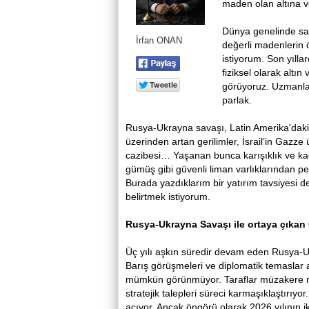
maden olan altına v
Dünya genelinde sav
İrfan ONAN
değerli madenlerin 
istiyorum. Son yılla
fiziksel olarak altı
görüyoruz. Uzmanlar
parlak.
Rusya-Ukrayna savaşı, Latin Amerika'daki 
üzerinden artan gerilimler, İsrail’in Gazze
cazibesi… Yaşanan bunca karışıklık ve kaos
gümüş gibi güvenli liman varlıklarından petr
Burada yazdıklarım bir yatırım tavsiyesi d
belirtmek istiyorum.
Rusya-Ukrayna Savaşı ile ortaya çıkan 
Üç yılı aşkın süredir devam eden Rusya-U
Barış görüşmeleri ve diplomatik temaslar 
mümkün görünmüyor. Taraflar müzakere ma
stratejik talepleri süreci karmaşıklaştırıyor
açıyor. Ancak öngörü olarak 2026 yılının i