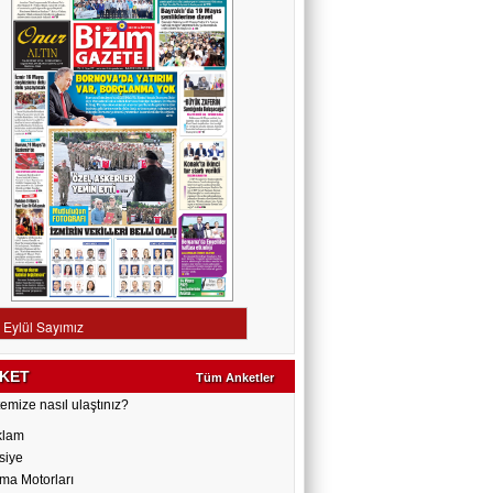
KET
Tüm Anketler
emize nasıl ulaştınız?
klam
siye
ma Motorları