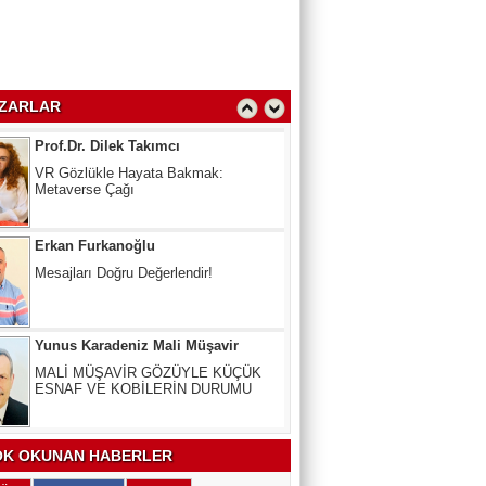
Oy Kullanmak Anayasal Hak,
kullanmayana Ceza
Prof.Dr. Dilek Takımcı
ZARLAR
VR Gözlükle Hayata Bakmak:
Metaverse Çağı
Erkan Furkanoğlu
Mesajları Doğru Değerlendir!
Yunus Karadeniz Mali Müşavir
MALİ MÜŞAVİR GÖZÜYLE KÜÇÜK
ESNAF VE KOBİLERİN DURUMU
Uzm. Dr. Veli Kala
Kalbinizdeki "Sessiz" Tehlike: Kan
Yağlarınız Ne Kadar Sağlıklı?
K OKUNAN HABERLER