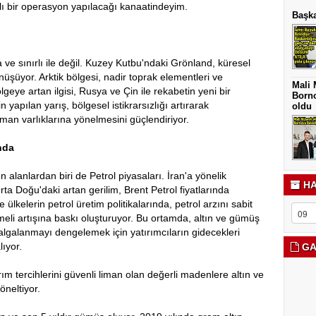
ı bir operasyon yapılacağı kanaatindeyim.
Başka
a ve sınırlı ile değil. Kuzey Kutbu'ndaki Grönland, küresel
şüyor. Arktik bölgesi, nadir toprak elementleri ve
Mali 
lgeye artan ilgisi, Rusya ve Çin ile rekabetin yeni bir
Borno
n yapılan yarış, bölgesel istikrarsızlığı artırarak
oldu
liman varlıklarına yönelmesini güçlendiriyor.
ında
n alanlardan biri de Petrol piyasaları. İran'a yönelik
HA
a Doğu'daki artan gerilim, Brent Petrol fiyatlarında
lkelerin petrol üretim politikalarında, petrol arzını sabit
emeli artışına baskı oluşturuyor. Bu ortamda, altın ve gümüş
i dalgalanmayı dengelemek için yatırımcıların gidecekleri
ıyor.
GA
rım tercihlerini güvenli liman olan değerli madenlere altın ve
neltiyor.