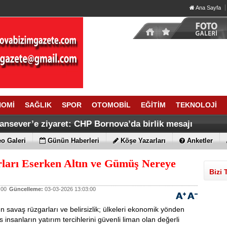
Ana Sayfa
NOMİ
SAĞLIK
SPOR
OTOMOBİL
EĞİTİM
TEKNOLOJİ
ansever’e ziyaret: CHP Bornova’da birlik mesajı
o Galeri
Günün Haberleri
Köşe Yazarları
Anketler
ları Eserken Altın ve Gümüş Nereye
Bizi 
:00
Güncelleme:
03-03-2026 13:03:00
 savaş rüzgarları ve belirsizlik; ülkeleri ekonomik yönden
 insanların yatırım tercihlerini güvenli liman olan değerli