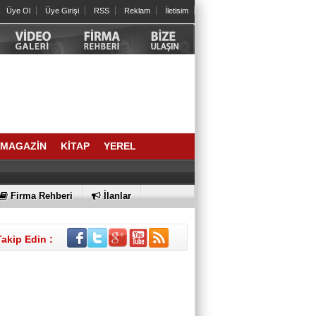
Kalbinizdeki "Sessiz" Tehlike: Kan
Üye Ol
Üye Girişi
RSS
Reklam
İletisim
Yağlarınız Ne Kadar Sağlıklı?
Arslan Keskin
ELEKTRİKLİ SCOOTERLAR
YASAKLANMALI MI? GÜVENLİK Mİ,
ÖZGÜRLÜK MÜ?
İrfan ONAN
SIRA NE ZAMAN AİDATLA KURULAN
KOLTUK SALTANATINA GELECEK?
MAGAZİN
KİTAP
YEREL
BÜLENT DEĞİRMENCİ
Firma Rehberi
İlanlar
Bornova’dan bir Halil Atila abi; geldi,
geçti…
Takip Edin :
SELAHATTİN DAVER
2021 YAZINDAN NE ÖĞRENDİK?
Av. MERTCAN TURAN