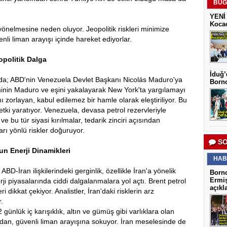
BUG
YENİ 
Kocao
önelmesine neden oluyor. Jeopolitik riskleri minimize
nli liman arayışı içinde hareket ediyorlar.
politik Dalga
İduğ’
ında; ABD'nin Venezuela Devlet Başkanı Nicolás Maduro'ya
Borno
inin Maduro ve eşini yakalayarak New York'ta yargılamayı
ı zorlayan, kabul edilemez bir hamle olarak eleştiriliyor. Bu
ki yaratıyor. Venezuela, devasa petrol rezervleriyle
e bu tür siyasi kırılmalar, tedarik zinciri açısından
karı yönlü riskler doğuruyor.
SO
un Enerji Dinamikleri
HAB
D-İran ilişkilerindeki gerginlik, özellikle İran'a yönelik
Borno
Ermiş
ji piyasalarında ciddi dalgalanmalara yol açtı. Brent petrol
açıkl
ri dikkat çekiyor. Analistler, İran'daki risklerin arz
.
 günlük iç karışıklık, altın ve gümüş gibi varlıklara olan
ından, güvenli liman arayışına sokuyor. İran meselesinde de