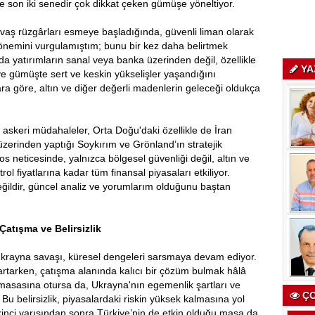
e son iki senedir çok dikkat çeken gümüşe yöneltiyor.
aş rüzgârları esmeye başladığında, güvenli liman olarak
önemini vurgulamıştım; bunu bir kez daha belirtmek
rda yatırımların sanal veya banka üzerinden değil, özellikle
YA
n ve gümüşte sert ve keskin yükselişler yaşandığını
a göre, altın ve diğer değerli madenlerin geleceği oldukça
askeri müdahaleler, Orta Doğu'daki özellikle de İran
 üzerinden yaptığı Soykırım ve Grönland’ın stratejik
 neticesinde, yalnızca bölgesel güvenliği değil, altın ve
ol fiyatlarına kadar tüm finansal piyasaları etkiliyor.
eğildir, güncel analiz ve yorumlarım olduğunu baştan
Çatışma ve Belirsizlik
krayna savaşı, küresel dengeleri sarsmaya devam ediyor.
artarken, çatışma alanında kalıcı bir çözüm bulmak hâlâ
sasına otursa da, Ukrayna'nın egemenlik şartları ve
ÇO
. Bu belirsizlik, piyasalardaki riskin yüksek kalmasına yol
kinci yarısından sonra Türkiye’nin de etkin olduğu masa da