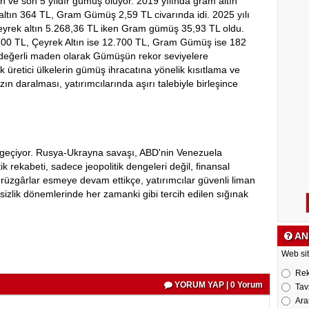
ın ve son 5 yıldır gümüş oluyor. 2019 yılında gram altın
ltın 364 TL, Gram Gümüş 2,59 TL civarında idi. 2025 yılı
yrek altın 5.268,36 TL iken Gram gümüş 35,93 TL oldu.
700 TL, Çeyrek Altın ise 12.700 TL, Gram Gümüş ise 182
le değerli maden olarak Gümüşün rekor seviyelere
 üretici ülkelerin gümüş ihracatına yönelik kısıtlama ve
rzın daralması, yatırımcılarında aşırı talebiyle birleşince
 geçiyor. Rusya-Ukrayna savaşı, ABD'nin Venezuela
ik rekabeti, sadece jeopolitik dengeleri değil, finansal
 rüzgârlar esmeye devam ettikçe, yatırımcılar güvenli liman
rsizlik dönemlerinde her zamanki gibi tercih edilen sığınak
AN
Web sit
Re
YORUM YAP | 0 Yorum
Tav
Ara