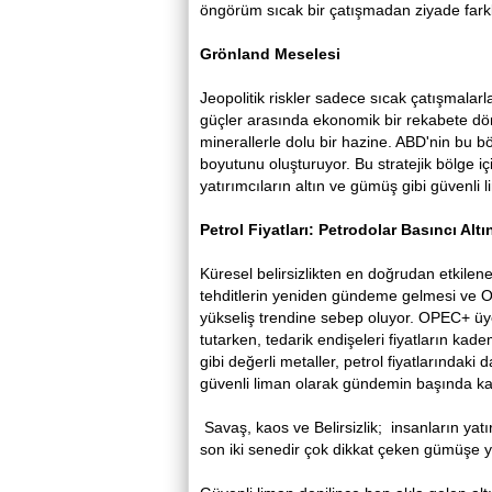
öngörüm sıcak bir çatışmadan ziyade farkl
Grönland Meselesi
Jeopolitik riskler sadece sıcak çatışmalarl
güçler arasında ekonomik bir rekabete dönü
minerallerle dolu bir hazine. ABD'nin bu bö
boyutunu oluşturuyor. Bu stratejik bölge içi
yatırımcıların altın ve gümüş gibi güvenli 
Petrol Fiyatları: Petrodolar Basıncı Alt
Küresel belirsizlikten en doğrudan etkilene
tehditlerin yeniden gündeme gelmesi ve Ort
yükseliş trendine sebep oluyor. OPEC+ üye ü
tutarken, tedarik endişeleri fiyatların kad
gibi değerli metaller, petrol fiyatlarındak
güvenli liman olarak gündemin başında kal
Savaş, kaos ve Belirsizlik; insanların yatı
son iki senedir çok dikkat çeken gümüşe yö