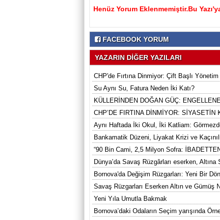
Henüz Yorum Eklenmemiştir.Bu Yazı'ya
FACEBOOK YORUM
YAZARIN DİĞER YAZILARI
CHP'de Fırtına Dinmiyor: Çift Başlı Yönetim
Su Aynı Su, Fatura Neden İki Katı?
KÜLLERİNDEN DOĞAN GÜÇ: ENGELLENE
CHP’DE FIRTINA DİNMİYOR: SİYASETİN
Aynı Haftada İki Okul, İki Katliam: Görmezd
Bankamatik Düzeni, Liyakat Krizi ve Kaçın
“90 Bin Cami, 2,5 Milyon Sofra: İBAD
Dünya’da Savaş Rüzgârları eserken, Altına
Bornova'da Değişim Rüzgarları: Yeni Bir Dö
Savaş Rüzgarları Eserken Altın ve Gümüş 
Yeni Yıla Umutla Bakmak
Bornova’daki Odaların Seçim yarışında Ö