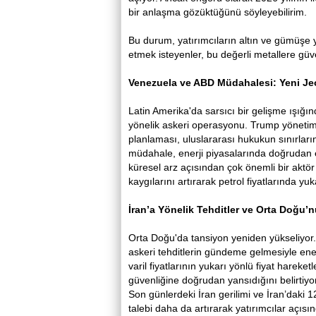
bir anlaşma gözüktüğünü söyleyebilirim.
Bu durum, yatırımcıların altın ve gümüşe y
etmek isteyenler, bu değerli metallere güve
Venezuela ve ABD Müdahalesi: Yeni Jeo
Latin Amerika'da sarsıcı bir gelişme ışığ
yönelik askeri operasyonu. Trump yönetim
planlaması, uluslararası hukukun sınırların
müdahale, enerji piyasalarında doğrudan et
küresel arz açısından çok önemli bir aktör v
kaygılarını artırarak petrol fiyatlarında yu
İran’a Yönelik Tehditler ve Orta Doğu’n
Orta Doğu'da tansiyon yeniden yükseliyor. AB
askeri tehditlerin gündeme gelmesiyle ener
varil fiyatlarının yukarı yönlü fiyat hareketle
güvenliğine doğrudan yansıdığını belirtiyor
Son günlerdeki İran gerilimi ve İran’daki 12
talebi daha da artırarak yatırımcılar açıs