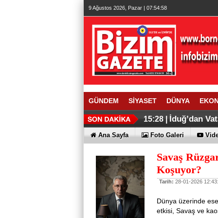
9 Ağustos 2026, Pazar | 07:54:59
GÜNDEM
SİYASET
DÜNYA
EKO
İduğ’dan Vat
15:28 |
Ana Sayfa
Foto Galeri
Vide
Savaş Rüzgar
Koşuyor?
Tarih:
28-01-2026 12:43
Dünya üzerinde esen
etkisi, Savaş ve kaos