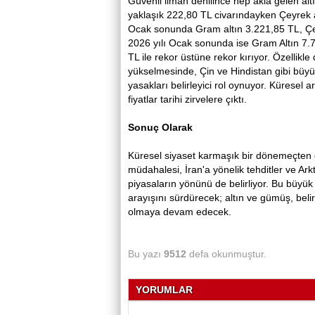
Güvenli liman denilince hep akla gelen alt
yaklaşık 222,80 TL civarındayken Çeyrek a
Ocak sonunda Gram altın 3.221,85 TL, Çe
2026 yılı Ocak sonunda ise Gram Altın 7.
TL ile rekor üstüne rekor kırıyor. Özellik
yükselmesinde, Çin ve Hindistan gibi büyük
yasakları belirleyici rol oynuyor. Küresel a
fiyatlar tarihi zirvelere çıktı.
Sonuç Olarak
Küresel siyaset karmaşık bir dönemeçten
müdahalesi, İran'a yönelik tehditler ve Arkt
piyasaların yönünü de belirliyor. Bu büyük
arayışını sürdürecek; altın ve gümüş, beli
olmaya devam edecek.
Bu yazı
9512
defa okunmuştur.
YORUMLAR