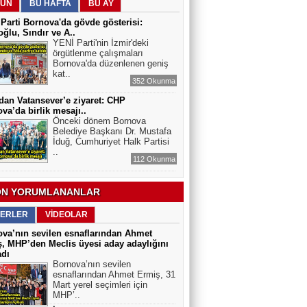
Arslan Keskin
ÜN
BU HAFTA
BU AY
ELEKTRİKLİ SCOOTERLAR
Parti Bornova'da gövde gösterisi:
YASAKLANMALI MI? GÜVENLİK Mİ,
ğlu, Sındır ve A..
ÖZGÜRLÜK MÜ?
YENİ Parti'nin İzmir'deki
örgütlenme çalışmaları
Bornova'da düzenlenen geniş
kat..
352 Okunma
dan Vatansever’e ziyaret: CHP
va’da birlik mesajı..
Önceki dönem Bornova
Belediye Başkanı Dr. Mustafa
İduğ, Cumhuriyet Halk Partisi
..
112 Okunma
N YORUMLANANLAR
ERLER
VİDEOLAR
va’nın sevilen esnaflarından Ahmet
, MHP’den Meclis üyesi aday adaylığını
adı
Bornova’nın sevilen
esnaflarından Ahmet Ermiş, 31
Mart yerel seçimleri için
MHP’..