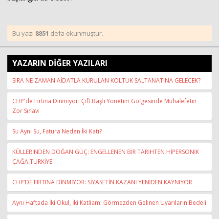
Bu yazı
8851
defa okunmuştur.
YAZARIN DİĞER YAZILARI
SIRA NE ZAMAN AİDATLA KURULAN KOLTUK SALTANATINA GELECEK?
CHP'de Fırtına Dinmiyor: Çift Başlı Yönetim Gölgesinde Muhalefetin
Zor Sınavı
Su Aynı Su, Fatura Neden İki Katı?
KÜLLERİNDEN DOĞAN GÜÇ: ENGELLENEN BİR TARİHTEN HİPERSONİK
ÇAĞA TÜRKİYE
CHP’DE FIRTINA DİNMİYOR: SİYASETİN KAZANI YENİDEN KAYNIYOR
Aynı Haftada İki Okul, İki Katliam: Görmezden Gelinen Uyarıların Bedeli