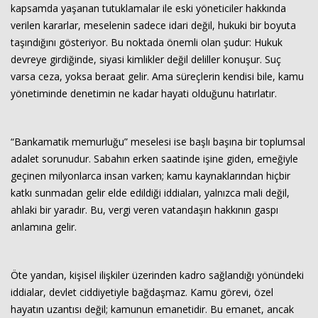
kapsamda yaşanan tutuklamalar ile eski yöneticiler hakkında
verilen kararlar, meselenin sadece idari değil, hukuki bir boyuta
taşındığını gösteriyor. Bu noktada önemli olan şudur: Hukuk
devreye girdiğinde, siyasi kimlikler değil deliller konuşur. Suç
varsa ceza, yoksa beraat gelir. Ama süreçlerin kendisi bile, kamu
yönetiminde denetimin ne kadar hayati olduğunu hatırlatır.
“Bankamatik memurluğu” meselesi ise başlı başına bir toplumsal
adalet sorunudur. Sabahın erken saatinde işine giden, emeğiyle
geçinen milyonlarca insan varken; kamu kaynaklarından hiçbir
katkı sunmadan gelir elde edildiği iddiaları, yalnızca mali değil,
ahlaki bir yaradır. Bu, vergi veren vatandaşın hakkının gaspı
anlamına gelir.
Öte yandan, kişisel ilişkiler üzerinden kadro sağlandığı yönündeki
iddialar, devlet ciddiyetiyle bağdaşmaz. Kamu görevi, özel
hayatın uzantısı değil; kamunun emanetidir. Bu emanet, ancak