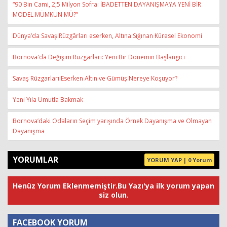
“90 Bin Cami, 2,5 Milyon Sofra: İBADETTEN DAYANIŞMAYA YENİ BİR
MODEL MÜMKÜN MÜ?”
Dünya’da Savaş Rüzgârları eserken, Altına Sığınan Küresel Ekonomi
Bornova'da Değişim Rüzgarları: Yeni Bir Dönemin Başlangıcı
Savaş Rüzgarları Eserken Altın ve Gümüş Nereye Koşuyor?
Yeni Yıla Umutla Bakmak
Bornova’daki Odaların Seçim yarışında Örnek Dayanışma ve Olmayan
Dayanışma
YORUMLAR
YORUM YAP | 0 Yorum
Henüz Yorum Eklenmemiştir.Bu Yazı'ya ilk yorum yapan
siz olun.
FACEBOOK YORUM