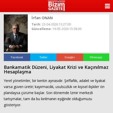
ANASAYFA
İrfan ONAN
KATEGORİLER
Tarih:
23-04-2026 15:27:00
Güncelleme:
19-05-2026 15:38:00
YAZARLAR
ANKETLER
FOTO GALERİ
Facebook
Twitter
Google+
Whatsapp
Bankamatik Düzeni, Liyakat Krizi ve Kaçınılmaz
VİDEO GALERİ
Hesaplaşma
Yerel yönetimler, bir kentin aynasıdır. Şeffaflık, adalet ve liyakat
KÜNYE
varsa güven üretir; kayırmacılık, usulsüzlük ve kişisel ilişkiler ön
plandaysa çürüme başlar. Son dönemde İzmir merkezli
İLETİŞİM
tartışmalar, tam da bu kırılmanın eşiğinde olduğumuzu
gösteriyor.