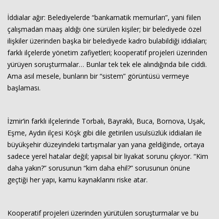
İddialar ağır: Belediyelerde “bankamatik memurları”, yani fiilen
çalışmadan maaş aldığı öne sürülen kişiler; bir belediyede özel
ilişkiler üzerinden başka bir belediyede kadro bulabildiği iddiaları;
farklı ilçelerde yönetim zafiyetleri; kooperatif projeleri üzerinden
yürüyen soruşturmalar… Bunlar tek tek ele alındığında bile ciddi.
Ama asıl mesele, bunların bir “sistem” görüntüsü vermeye
başlaması.
Haberin Doğru Adresi.
İzmir’in farklı ilçelerinde Torbalı, Bayraklı, Buca, Bornova, Uşak,
Eşme, Aydın ilçesi Köşk gibi dile getirilen usulsüzlük iddiaları ile
büyükşehir düzeyindeki tartışmalar yan yana geldiğinde, ortaya
sadece yerel hatalar değil; yapısal bir liyakat sorunu çıkıyor. “Kim
daha yakın?” sorusunun “kim daha ehil?” sorusunun önüne
geçtiği her yapı, kamu kaynaklarını riske atar.
Kooperatif projeleri üzerinden yürütülen soruşturmalar ve bu