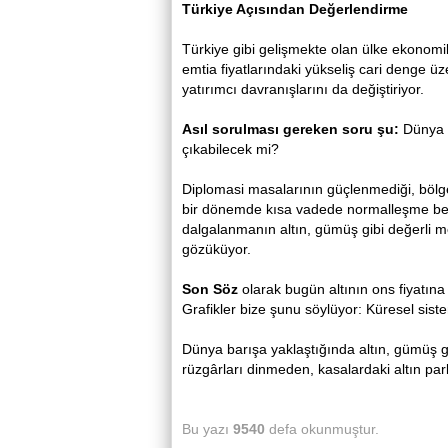
Türkiye Açısından Değerlendirme
Türkiye gibi gelişmekte olan ülke ekonomile
emtia fiyatlarındaki yükseliş cari denge üz
yatırımcı davranışlarını da değiştiriyor.
Asıl sorulması gereken soru şu:
Dünya 
çıkabilecek mi?
Diplomasi masalarının güçlenmediği, bölge
bir dönemde kısa vadede normalleşme bek
dalgalanmanın altın, gümüş gibi değerli m
gözüküyor.
Son Söz
olarak bugün altının ons fiyatına
Grafikler bize şunu söylüyor: Küresel sistem 
Dünya barışa yaklaştığında altın, gümüş gi
rüzgârları dinmeden, kasalardaki altın p
Bu yazı
9540
defa okunmuştur.