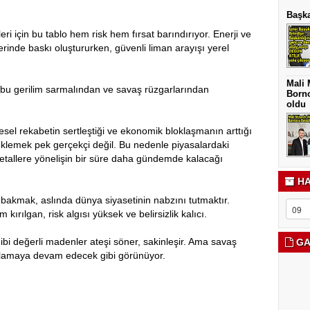
Başka
ri için bu tablo hem risk hem fırsat barındırıyor. Enerji ve
erinde baskı oluştururken, güvenli liman arayışı yerel
Mali 
bu gerilim sarmalından ve savaş rüzgarlarından
Borno
oldu
sel rekabetin sertleştiği ve ekonomik bloklaşmanın arttığı
lemek pek gerçekçi değil. Bu nedenle piyasalardaki
etallere yönelişin bir süre daha gündemde kalacağı
HA
 bakmak, aslında dünya siyasetinin nabzını tutmaktır.
kırılgan, risk algısı yüksek ve belirsizlik kalıcı.
bi değerli madenler ateşi söner, sakinleşir. Ama savaş
GA
arlamaya devam edecek gibi görünüyor.