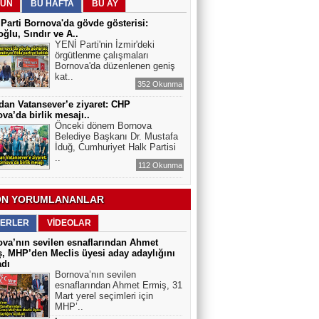
Arslan Keskin
ÜN
BU HAFTA
BU AY
ELEKTRİKLİ SCOOTERLAR
Parti Bornova'da gövde gösterisi:
YASAKLANMALI MI? GÜVENLİK Mİ,
ğlu, Sındır ve A..
ÖZGÜRLÜK MÜ?
YENİ Parti'nin İzmir'deki
örgütlenme çalışmaları
Bornova'da düzenlenen geniş
kat..
352 Okunma
dan Vatansever’e ziyaret: CHP
va’da birlik mesajı..
Önceki dönem Bornova
Belediye Başkanı Dr. Mustafa
İduğ, Cumhuriyet Halk Partisi
..
112 Okunma
N YORUMLANANLAR
ERLER
VİDEOLAR
va’nın sevilen esnaflarından Ahmet
, MHP’den Meclis üyesi aday adaylığını
adı
Bornova’nın sevilen
esnaflarından Ahmet Ermiş, 31
Mart yerel seçimleri için
MHP’..