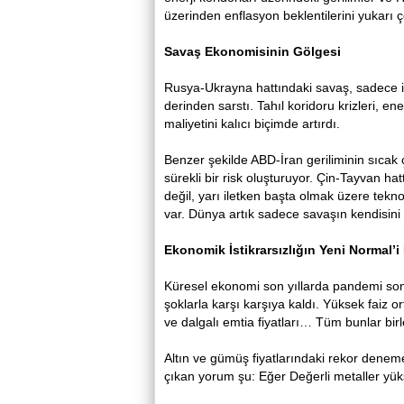
üzerinden enflasyon beklentilerini yukarı ç
Savaş Ekonomisinin Gölgesi
Rusya-Ukrayna hattındaki savaş, sadece iki
derinden sarstı. Tahıl koridoru krizleri, ene
maliyetini kalıcı biçimde artırdı.
Benzer şekilde ABD-İran geriliminin sıcak
sürekli bir risk oluşturuyor. Çin-Tayvan ha
değil, yarı iletken başta olmak üzere teknolo
var. Dünya artık sadece savaşın kendisini d
Ekonomik İstikrarsızlığın Yeni Normal’i
Küresel ekonomi son yıllarda pandemi sonr
şoklarla karşı karşıya kaldı. Yüksek faiz or
ve dalgalı emtia fiyatları… Tüm bunlar birle
Altın ve gümüş fiyatlarındaki rekor denem
çıkan yorum şu: Eğer Değerli metaller yük