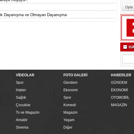
rnek Dayanışma ve Olmayan Dayanışma
HA
VİDEOLAR
FOTO GALERİ
HABERLER
Spor
Gündem
GÜNDEM
Haber
Ekonomi
EKONOMİ
Sağlık
Spor
OTOMOBİL
Çocuklar
Komedi
MAGAZİN
Tv ve Magazin
Magazin
Amatör
Yaşam
Sinema
Diğer