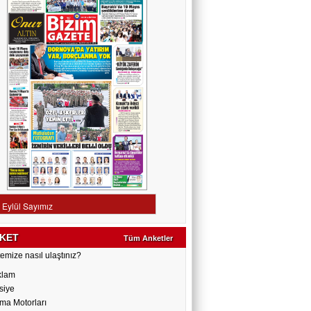
KET
Tüm Anketler
emize nasıl ulaştınız?
klam
siye
ma Motorları