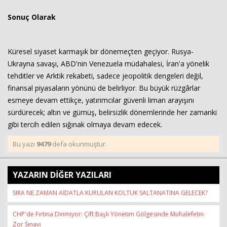
Sonuç Olarak
Küresel siyaset karmaşık bir dönemeçten geçiyor. Rusya-
Ukrayna savaşı, ABD'nin Venezuela müdahalesi, İran'a yönelik
tehditler ve Arktik rekabeti, sadece jeopolitik dengeleri değil,
finansal piyasaların yönünü de belirliyor. Bu büyük rüzgârlar
esmeye devam ettikçe, yatırımcılar güvenli liman arayışını
sürdürecek; altın ve gümüş, belirsizlik dönemlerinde her zamanki
gibi tercih edilen sığınak olmaya devam edecek.
Bu yazı
9479
defa okunmuştur.
YAZARIN DİĞER YAZILARI
SIRA NE ZAMAN AİDATLA KURULAN KOLTUK SALTANATINA GELECEK?
CHP'de Fırtına Dinmiyor: Çift Başlı Yönetim Gölgesinde Muhalefetin
Zor Sınavı