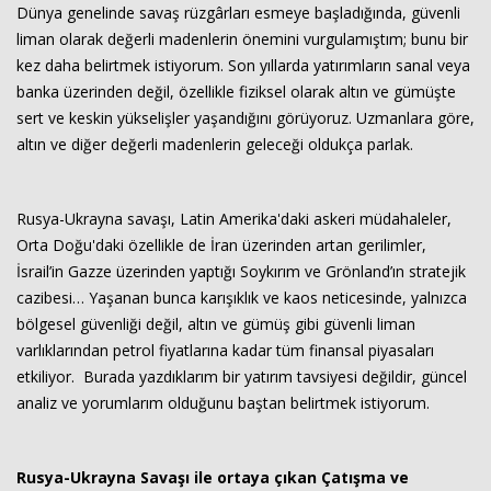
Dünya genelinde savaş rüzgârları esmeye başladığında, güvenli
liman olarak değerli madenlerin önemini vurgulamıştım; bunu bir
kez daha belirtmek istiyorum. Son yıllarda yatırımların sanal veya
banka üzerinden değil, özellikle fiziksel olarak altın ve gümüşte
sert ve keskin yükselişler yaşandığını görüyoruz. Uzmanlara göre,
altın ve diğer değerli madenlerin geleceği oldukça parlak.
Rusya-Ukrayna savaşı, Latin Amerika'daki askeri müdahaleler,
Haberin Doğru Adresi.
Orta Doğu'daki özellikle de İran üzerinden artan gerilimler,
İsrail’in Gazze üzerinden yaptığı Soykırım ve Grönland’ın stratejik
cazibesi… Yaşanan bunca karışıklık ve kaos neticesinde, yalnızca
bölgesel güvenliği değil, altın ve gümüş gibi güvenli liman
varlıklarından petrol fiyatlarına kadar tüm finansal piyasaları
etkiliyor. Burada yazdıklarım bir yatırım tavsiyesi değildir, güncel
analiz ve yorumlarım olduğunu baştan belirtmek istiyorum.
Rusya-Ukrayna Savaşı ile ortaya çıkan Çatışma ve