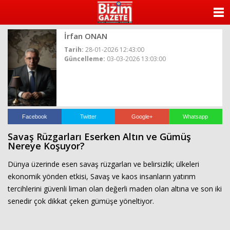
ANASAYFA
İrfan ONAN
KATEGORİLER
Tarih:
28-01-2026 12:43:00
Güncelleme:
03-03-2026 13:03:00
YAZARLAR
ANKETLER
FOTO GALERİ
Facebook
Twitter
Google+
Whatsapp
Savaş Rüzgarları Eserken Altın ve Gümüş
VİDEO GALERİ
Nereye Koşuyor?
Dünya üzerinde esen savaş rüzgarları ve belirsizlik; ülkeleri
KÜNYE
ekonomik yönden etkisi, Savaş ve kaos insanların yatırım
tercihlerini güvenli liman olan değerli maden olan altına ve son iki
İLETİŞİM
senedir çok dikkat çeken gümüşe yöneltiyor.