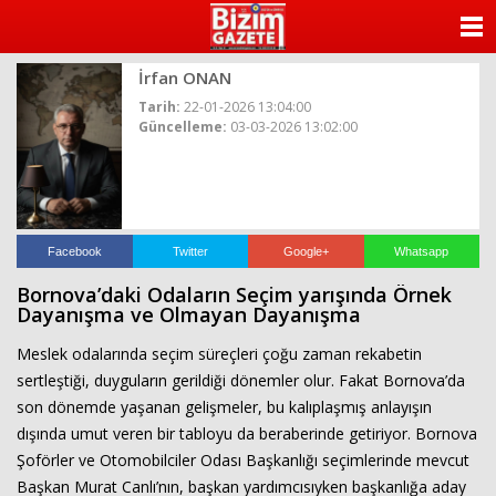
ANASAYFA
İrfan ONAN
KATEGORİLER
Tarih:
22-01-2026 13:04:00
Güncelleme:
03-03-2026 13:02:00
YAZARLAR
ANKETLER
FOTO GALERİ
Facebook
Twitter
Google+
Whatsapp
Bornova’daki Odaların Seçim yarışında Örnek
VİDEO GALERİ
Dayanışma ve Olmayan Dayanışma
Meslek odalarında seçim süreçleri çoğu zaman rekabetin
KÜNYE
sertleştiği, duyguların gerildiği dönemler olur. Fakat Bornova’da
son dönemde yaşanan gelişmeler, bu kalıplaşmış anlayışın
İLETİŞİM
dışında umut veren bir tabloyu da beraberinde getiriyor. Bornova
Şoförler ve Otomobilciler Odası Başkanlığı seçimlerinde mevcut
Başkan Murat Canlı’nın, başkan yardımcısıyken başkanlığa aday