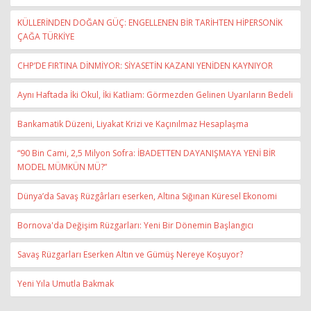
KÜLLERİNDEN DOĞAN GÜÇ: ENGELLENEN BİR TARİHTEN HİPERSONİK
ÇAĞA TÜRKİYE
CHP’DE FIRTINA DİNMİYOR: SİYASETİN KAZANI YENİDEN KAYNIYOR
Aynı Haftada İki Okul, İki Katliam: Görmezden Gelinen Uyarıların Bedeli
Bankamatik Düzeni, Liyakat Krizi ve Kaçınılmaz Hesaplaşma
“90 Bin Cami, 2,5 Milyon Sofra: İBADETTEN DAYANIŞMAYA YENİ BİR
MODEL MÜMKÜN MÜ?”
Dünya’da Savaş Rüzgârları eserken, Altına Sığınan Küresel Ekonomi
Bornova'da Değişim Rüzgarları: Yeni Bir Dönemin Başlangıcı
Savaş Rüzgarları Eserken Altın ve Gümüş Nereye Koşuyor?
Yeni Yıla Umutla Bakmak