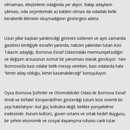
olmaması, eleştirilerin odağında yer alıyor. Rakip adayların
çıkması, oda seçimlerinde az katılım olması da odadaki birlik
beraberlik ikliminin oluşmadığının göstergesi adeta.
Uzun yıllar başkan yardımcılığı görevini üstlenen ve aynı zamanda
gazeteci kimliğiyle esnafın yanında, nabzını yakından tutan Aziz
Talas’ın adaylığı, Bornova Esnaf Odası’ndaki memnuniyetsizliğin
ve değişim arzusunun somut bir yansıması olarak görülüyor. Yani
Bornova’da bazı odalar birlik mesajı verirken, bazı odalarda hala
“kimin aday olduğu, kimin kazanabileceği” konuşuluyor.
Oysa Bornova Şoförler ve Otomobilciler Odası ile Bornova Esnaf
Kredi ve Kefalet Kooperatifi’nin gösterdiği tutum bize önemli bir
şeyi hatırlatıyor: Asıl güç koltukta değil, birlikte yürüyebilme
iradesinde. Kurum kültürü, güven ortamı ve ortak hedef duygusu,
bir şehrin ekonomik ve sosyal dayanışma ruhunu canlı tutar.