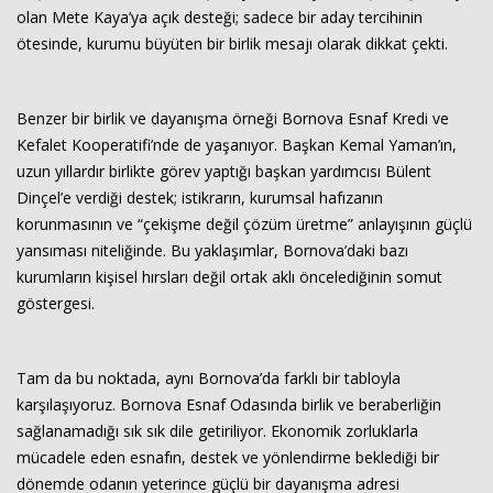
olan Mete Kaya’ya açık desteği; sadece bir aday tercihinin
ötesinde, kurumu büyüten bir birlik mesajı olarak dikkat çekti.
Benzer bir birlik ve dayanışma örneği Bornova Esnaf Kredi ve
Kefalet Kooperatifi’nde de yaşanıyor. Başkan Kemal Yaman’ın,
uzun yıllardır birlikte görev yaptığı başkan yardımcısı Bülent
Dinçel’e verdiği destek; istikrarın, kurumsal hafızanın
korunmasının ve “çekişme değil çözüm üretme” anlayışının güçlü
Haberin Doğru Adresi.
yansıması niteliğinde. Bu yaklaşımlar, Bornova’daki bazı
kurumların kişisel hırsları değil ortak aklı öncelediğinin somut
göstergesi.
Tam da bu noktada, aynı Bornova’da farklı bir tabloyla
karşılaşıyoruz. Bornova Esnaf Odasında birlik ve beraberliğin
sağlanamadığı sık sık dile getiriliyor. Ekonomik zorluklarla
mücadele eden esnafın, destek ve yönlendirme beklediği bir
dönemde odanın yeterince güçlü bir dayanışma adresi