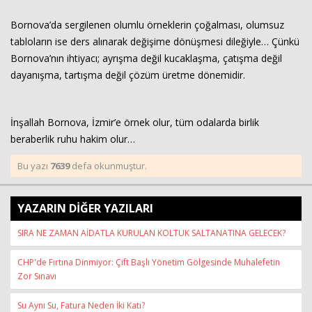
Bornova’da sergilenen olumlu örneklerin çoğalması, olumsuz
tabloların ise ders alınarak değişime dönüşmesi dileğiyle… Çünkü
Bornova’nın ihtiyacı; ayrışma değil kucaklaşma, çatışma değil
dayanışma, tartışma değil çözüm üretme dönemidir.
İnşallah Bornova, İzmir’e örnek olur, tüm odalarda birlik
beraberlik ruhu hakim olur…
Bu yazı
7639
defa okunmuştur.
YAZARIN DİĞER YAZILARI
SIRA NE ZAMAN AİDATLA KURULAN KOLTUK SALTANATINA GELECEK?
CHP'de Fırtına Dinmiyor: Çift Başlı Yönetim Gölgesinde Muhalefetin
Zor Sınavı
Su Aynı Su, Fatura Neden İki Katı?