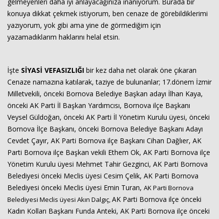
gelmeyenleri daha iyi anlayacağınıza inanıyorum. Burada bir
konuya dikkat çekmek istiyorum, ben cenaze de görebildiklerimi
yazıyorum, yok gibi ama yine de görmediğim için
yazamadıklarım haklarını helal etsin.
İşte
SİYASİ VEFASIZLIĞI
bir kez daha net olarak öne çıkaran
Cenaze namazına katılarak, taziye de bulunanlar; 17.dönem İzmir
Milletvekili, önceki Bornova Belediye Başkan adayı İlhan Kaya,
önceki AK Parti İl Başkan Yardımcısı, Bornova ilçe Başkanı
Veysel Güldoğan, önceki AK Parti İl Yönetim Kurulu üyesi, önceki
Bornova İlçe Başkanı, önceki Bornova Belediye Başkanı Adayı
Cevdet Çayır, AK Parti Bornova ilçe Başkanı Cihan Dağlıer, AK
Parti Bornova ilçe Başkan vekili Ethem Ok, AK Parti Bornova ilçe
Yönetim Kurulu üyesi Mehmet Tahir Gezginci, AK Parti Bornova
Belediyesi önceki Meclis üyesi Cesim Çelik, AK Parti Bornova
Belediyesi önceki Meclis üyesi Emin Turan,
AK Parti Bornova
AK Parti Bornova ilçe önceki
Belediyesi Meclis üyesi Akın Dalgıç,
Kadın Kolları Başkanı Funda Anteki, AK Parti Bornova ilçe önceki