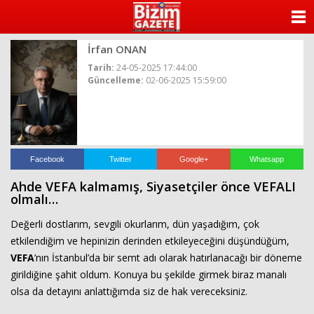
ANASAYFA
İrfan ONAN
KATEGORİLER
Tarih:
24-05-2025 17:44:00
Güncelleme:
02-06-2025 15:59:00
YAZARLAR
ANKETLER
FOTO GALERİ
Facebook
Twitter
Google+
Whatsapp
Ahde VEFA kalmamış, Siyasetçiler önce VEFALI
VİDEO GALERİ
olmalı…
Değerli dostlarım, sevgili okurlarım, dün yaşadığım, çok
KÜNYE
etkilendiğim ve hepinizin derinden etkileyeceğini düşündüğüm,
VEFA
’nın İstanbul’da bir semt adı olarak hatırlanacağı bir döneme
İLETİŞİM
girildiğine şahit oldum. Konuya bu şekilde girmek biraz manalı
olsa da detayını anlattığımda siz de hak vereceksiniz.