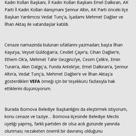
Kadın Kolları Başkanı, İl Kadın Kolları Başkanı Emel Dalkıran, AK
Parti İl Kadın Kolları danışmanı Şennur Altın, AK Parti önceki ilçe
Başkan Yardımcısı Vedat Tunç’a, İşadamı Mehmet Dağlıer ve
İlhan Aktaş ile vatandaşlar katıldı.
Cenaze namazında bulunan sıfatlarını yazmadan; başta İlhan
Kaya’ya, Veysel Güldoğan’a, Cevdet Çayır’a, Cihan Dağlıer’e,
Ethem Ok’a, Mehmet Tahir Gezginci’ye, Cesim Çelik’e, Emin
Turan’a, Akın Dalgıç'a, Funda Anteki’ye, Emel Dalkıran’a, Şennur
Altın’a, Vedat Tunç’a, Mehmet Dağlıer’e ve İlhan Aktaş’a
gösterdikleri
VEFA
örneği için bir teşekkürü fazlasıyla hak
ettiklerini düşünüyorum.
Burada Bornova Belediye Başkanlığını da eleştirmek istiyorum,
konu cenaze ve taziye… Bornova ilçesinde Belediye Meclis
üyeliği yapmış, farklı partiden de olsa acılı gününde yanında
olunması; nezaketen önemli bir davranış olduğunu