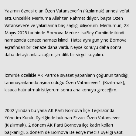
Yazımın öznesi olan Özen Vatansever’in (Kızılırmak) annesi vefat
etti. Öncelikle Merhuma Allah’tan Rahmet diliyor, başta Özen
Vatansever’e ve yakınlarına baş sağlığı diliyorum. Merhumun, 23
Mayıs 2025 tarihinde Bornova Merkez İsaBey Camiinde ikindi
namazında cenaze namazı kılındı. Hatta aynı gün yine Bornova
eşrafından bir cenaze daha vardı. Neyse konuyu daha sonra
daha detaylı anlatacağım şimdilik bir virgül koyalım.
Haberin Doğru Adresi.
İzmir’de özellikle AK Parti’de siyaset yapanların çoğunun tanıdığı,
tanımayanlarında aşina olduğu Özen Vatansever’i (Kızılırmak),
kısaca hatırlatmak istiyorum sonra ana konuya gireceğim.
2002 yılından bu yana AK Parti Bornova İlçe Teşkilatında
Yönetim Kurulu üyeliğinde bulunan Eczacı Özen Vatansever
(Kızılırmak), 2 dönem AK Parti Bornova ilçe kadın kolları
başkanlığı, 2 dönem de Bornova Belediye meclis üyeliği yaptı.