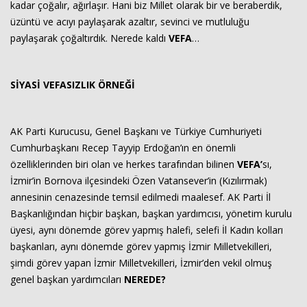
kadar çoğalır, ağırlaşır. Hani biz Millet olarak bir ve beraberdik,
üzüntü ve acıyı paylaşarak azaltır, sevinci ve mutluluğu
paylaşarak çoğaltırdık. Nerede kaldı
VEFA
…
SİYASİ VEFASIZLIK ÖRNEĞİ
AK Parti Kurucusu, Genel Başkanı ve Türkiye Cumhuriyeti
Cumhurbaşkanı Recep Tayyip Erdoğan’ın en önemli
özelliklerinden biri olan ve herkes tarafından bilinen
VEFA’
sı,
İzmir’in Bornova ilçesindeki Özen Vatansever’in (Kızılırmak)
annesinin cenazesinde temsil edilmedi maalesef. AK Parti İl
Başkanlığından hiçbir başkan, başkan yardımcısı, yönetim kurulu
üyesi, aynı dönemde görev yapmış halefi, selefi İl Kadın kolları
başkanları, aynı dönemde görev yapmış İzmir Milletvekilleri,
şimdi görev yapan İzmir Milletvekilleri, İzmir’den vekil olmuş
genel başkan yardımcıları
NEREDE?