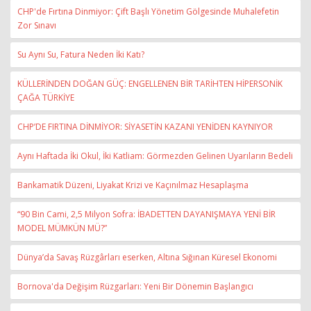
CHP'de Fırtına Dinmiyor: Çift Başlı Yönetim Gölgesinde Muhalefetin
Zor Sınavı
Su Aynı Su, Fatura Neden İki Katı?
KÜLLERİNDEN DOĞAN GÜÇ: ENGELLENEN BİR TARİHTEN HİPERSONİK
ÇAĞA TÜRKİYE
CHP’DE FIRTINA DİNMİYOR: SİYASETİN KAZANI YENİDEN KAYNIYOR
Aynı Haftada İki Okul, İki Katliam: Görmezden Gelinen Uyarıların Bedeli
Bankamatik Düzeni, Liyakat Krizi ve Kaçınılmaz Hesaplaşma
“90 Bin Cami, 2,5 Milyon Sofra: İBADETTEN DAYANIŞMAYA YENİ BİR
MODEL MÜMKÜN MÜ?”
Dünya’da Savaş Rüzgârları eserken, Altına Sığınan Küresel Ekonomi
Bornova'da Değişim Rüzgarları: Yeni Bir Dönemin Başlangıcı