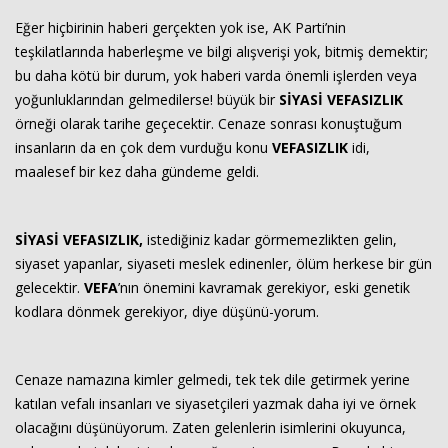
Eğer hiçbirinin haberi gerçekten yok ise, AK Parti’nin
teşkilatlarında haberleşme ve bilgi alışverişi yok, bitmiş demektir;
bu daha kötü bir durum, yok haberi varda önemli işlerden veya
yoğunluklarından gelmedilerse! büyük bir
SİYASİ
VEFASIZLIK
örneği olarak tarihe geçecektir. Cenaze sonrası konuştuğum
insanların da en çok dem vurduğu konu
VEFASIZLIK
idi,
maalesef bir kez daha gündeme geldi.
SİYASİ VEFASIZLIK,
istediğiniz kadar görmemezlikten gelin,
siyaset yapanlar, siyaseti meslek edinenler, ölüm herkese bir gün
gelecektir.
VEFA
’nın önemini kavramak gerekiyor, eski genetik
kodlara dönmek gerekiyor, diye düşünü-yorum.
Cenaze namazına kimler gelmedi, tek tek dile getirmek yerine
katılan vefalı insanları ve siyasetçileri yazmak daha iyi ve örnek
olacağını düşünüyorum. Zaten gelenlerin isimlerini okuyunca,