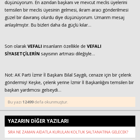
düşünüyorum. En azından başkanı ve mevcut meclis üyelerini
temsilen bir meclis üyesinin gelmesi, ikram aracı gönderilmesi
güzel bir davranış olurdu diye düşünüyorum. Umarım mesaj
anlaşılmıştır. Bu bizleri daha da güçlü kılar…
Son olarak
VEFALI
insanların özellikle de
VEFALI
SİYASETÇİLERİN
sayısının artması dileğiyle…
Not: AK Parti İzmir İl Başkanı Bilal Saygılı, cenaze için bir çelenk
göndermiş! Keşke, çelenk yerine İzmir İl Başkanlığını temsilen bir
başkan yardımcısı gelseydi…
Bu yazı
12499
defa okunmuştur.
YAZARIN DİĞER YAZILARI
SIRA NE ZAMAN AİDATLA KURULAN KOLTUK SALTANATINA GELECEK?