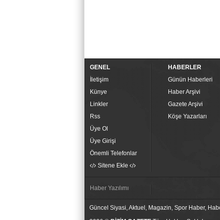
GENEL
HABERLER
İletişim
Günün Haberleri
Künye
Haber Arşivi
Linkler
Gazete Arşivi
Rss
Köşe Yazarları
Üye Ol
Üye Girişi
Önemli Telefonlar
Sitene Ekle
Haber Yazılımı
Güncel Siyasi, Aktuel, Magazin, Spor Haber, Hab