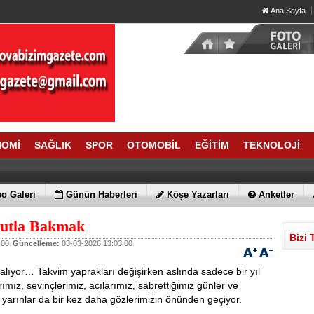
Ana Sayfa
NOMİ
SAĞLIK
SPOR
OTOMOBİL
EĞİTİM
TEKNOLOJİ
o Galeri
Günün Haberleri
Köşe Yazarları
Anketler
mutla Bakmak
Bizi 
:00
Güncelleme:
03-03-2026 13:03:00
kalıyor… Takvim yaprakları değişirken aslında sadece bir yıl
rımız, sevinçlerimiz, acılarımız, sabrettiğimiz günler ve
 yarınlar da bir kez daha gözlerimizin önünden geçiyor.