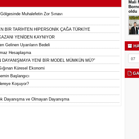
Mali 
Borno
oldu
 Gölgesinde Muhalefetin Zor Sınavı
N BİR TARİHTEN HİPERSONİK ÇAĞA TÜRKİYE
 KAZANI YENİDEN KAYNIYOR
en Gelinen Uyarıların Bedeli
HA
ılmaz Hesaplaşma
ETTEN DAYANIŞMAYA YENİ BİR MODEL MÜMKÜN MÜ?”
 Sığınan Küresel Ekonomi
GA
nemin Başlangıcı
Nereye Koşuyor?
rnek Dayanışma ve Olmayan Dayanışma