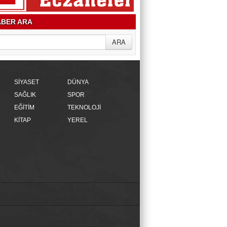
BER ARA
SİYASET
DÜNYA
SAĞLIK
SPOR
EĞİTİM
TEKNOLOJİ
KİTAP
YEREL