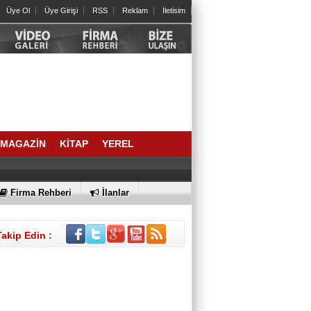
Kalbinizdeki "Sessiz" Tehlike: Kan
Üye Ol
Üye Girişi
RSS
Reklam
İletisim
Yağlarınız Ne Kadar Sağlıklı?
Arslan Keskin
ELEKTRİKLİ SCOOTERLAR
YASAKLANMALI MI? GÜVENLİK Mİ,
ÖZGÜRLÜK MÜ?
İrfan ONAN
SIRA NE ZAMAN AİDATLA KURULAN
MAGAZİN
KİTAP
YEREL
KOLTUK SALTANATINA GELECEK?
BÜLENT DEĞİRMENCİ
Firma Rehberi
İlanlar
Bornova’dan bir Halil Atila abi; geldi,
geçti…
Takip Edin :
SELAHATTİN DAVER
2021 YAZINDAN NE ÖĞRENDİK?
Av. MERTCAN TURAN