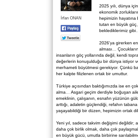
2025 yılı, dünya içi
ekonomik zorlukların
İrfan ONAN
hepimizin hayatına 
tutan en büyük güç,
beklediklerimiz gib
2026’ya girerken e
alması… Çocukların 
insanların göç yollarında değil, kendi topr
değerlerin konuşulduğu bir dünya istiyor ve 
merhameti büyütmesi gerekiyor. Çünkü barı
her kalpte filizlenen ortak bir umuttur.
Türkiye açısından baktığımızda ise en çok
alma… Asgari geçim derdiyle boğuşan ailel
emeklinin, çalışanın, esnafın yüzünün gül
arttığı, adaletin güçlendiği, refahın taba
yaşayabildiği bir düzen, hepimizin ortak dil
Yeni yıl, sadece takvim değişimi değildi
daha çok birlik olmak, daha çok paylaşmak
en büyük gücü, umutla birbirine sarılabilme