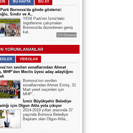
ÜN
BU HAFTA
BU AY
Arslan Keskin
Parti Bornova'da gövde gösterisi:
ELEKTRİKLİ SCOOTERLAR
ğlu, Sındır ve A..
YASAKLANMALI MI? GÜVENLİK Mİ,
YENİ Parti'nin İzmir'deki
ÖZGÜRLÜK MÜ?
örgütlenme çalışmaları
Bornova'da düzenlenen geniş
kat..
273 Okunma
N YORUMLANANLAR
ERLER
VİDEOLAR
va’nın sevilen esnaflarından Ahmet
, MHP’den Meclis üyesi aday adaylığını
adı
Bornova’nın sevilen
esnaflarından Ahmet Ermiş, 31
Mart yerel seçimleri için
MHP’..
İzmir Büyükşehir Belediye
nlığı için Olgun Atila yola çıkıyor
2014-2019 yılları arasında 37
yaşında Bornova Belediye
Başkanı olan Olgun Atila,..