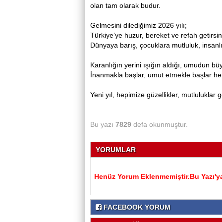
olan tam olarak budur.
Gelmesini dilediğimiz 2026 yılı;
Türkiye’ye huzur, bereket ve refah getirs
Dünyaya barış, çocuklara mutluluk, insanl
Karanlığın yerini ışığın aldığı, umudun büy
İnanmakla başlar, umut etmekle başlar her
Yeni yıl, hepimize güzellikler, mutluluklar 
Bu yazı
7829
defa okunmuştur.
YORUMLAR
Henüz Yorum Eklenmemiştir.Bu Yazı'ya
FACEBOOK YORUM