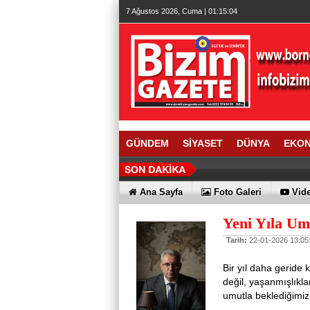
7 Ağustos 2026, Cuma | 01:15:05
GÜNDEM
SİYASET
DÜNYA
EKO
Ana Sayfa
Foto Galeri
Vide
Yeni Yıla U
Tarih:
22-01-2026 13:05
Bir yıl daha geride 
değil, yaşanmışlıkla
umutla beklediğimiz