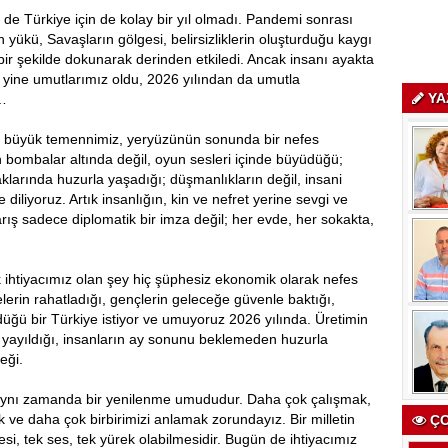
n de Türkiye için de kolay bir yıl olmadı. Pandemi sonrası
 yükü, Savaşların gölgesi, belirsizliklerin oluşturduğu kaygı
bir şekilde dokunarak derinden etkiledi. Ancak insanı ayakta
 yine umutlarımız oldu, 2026 yılından da umutla
YA
i…
n büyük temennimiz, yeryüzünün sonunda bir nefes
bombalar altında değil, oyun sesleri içinde büyüdüğü;
aklarında huzurla yaşadığı; düşmanlıkların değil, insani
diliyoruz. Artık insanlığın, kin ve nefret yerine sevgi ve
ş sadece diplomatik bir imza değil; her evde, her sokakta,
 ihtiyacımız olan şey hiç şüphesiz ekonomik olarak nefes
erin rahatladığı, gençlerin geleceğe güvenle baktığı,
düğü bir Türkiye istiyor ve umuyoruz 2026 yılında. Üretimin
na yayıldığı, insanların ay sonunu beklemeden huzurla
eği.
r; aynı zamanda bir yenilenme umududur. Daha çok çalışmak,
 ve daha çok birbirimizi anlamak zorundayız. Bir milletin
ÇO
si, tek ses, tek yürek olabilmesidir. Bugün de ihtiyacımız