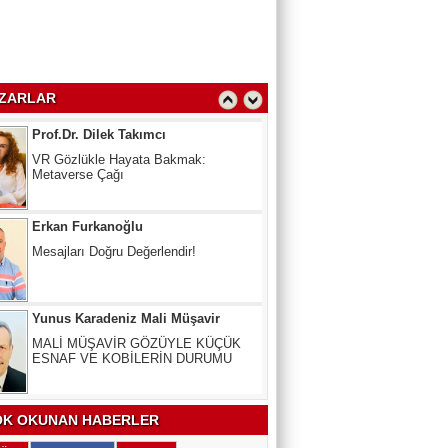
Oy Kullanmak Anayasal Hak,
kullanmayana Ceza
Prof.Dr. Dilek Takımcı
ZARLAR
VR Gözlükle Hayata Bakmak:
Metaverse Çağı
Erkan Furkanoğlu
Mesajları Doğru Değerlendir!
Yunus Karadeniz Mali Müşavir
MALİ MÜŞAVİR GÖZÜYLE KÜÇÜK
ESNAF VE KOBİLERİN DURUMU
Uzm. Dr. Veli Kala
Kalbinizdeki "Sessiz" Tehlike: Kan
Yağlarınız Ne Kadar Sağlıklı?
K OKUNAN HABERLER