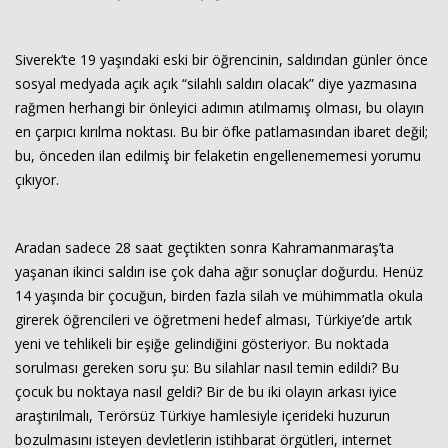
Siverek’te 19 yaşındaki eski bir öğrencinin, saldırıdan günler önce
sosyal medyada açık açık “silahlı saldırı olacak” diye yazmasına
rağmen herhangi bir önleyici adımın atılmamış olması, bu olayın
en çarpıcı kırılma noktası. Bu bir öfke patlamasından ibaret değil;
bu, önceden ilan edilmiş bir felaketin engellenememesi yorumu
çıkıyor.
Haberin Doğru Adresi.
Aradan sadece 28 saat geçtikten sonra Kahramanmaraş’ta
yaşanan ikinci saldırı ise çok daha ağır sonuçlar doğurdu. Henüz
14 yaşında bir çocuğun, birden fazla silah ve mühimmatla okula
girerek öğrencileri ve öğretmeni hedef alması, Türkiye’de artık
yeni ve tehlikeli bir eşiğe gelindiğini gösteriyor. Bu noktada
sorulması gereken soru şu: Bu silahlar nasıl temin edildi? Bu
çocuk bu noktaya nasıl geldi? Bir de bu iki olayın arkası iyice
araştırılmalı, Terörsüz Türkiye hamlesiyle içerideki huzurun
bozulmasını isteyen devletlerin istihbarat örgütleri, internet