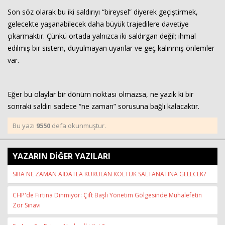
Son söz olarak bu iki saldırıyı “bireysel” diyerek geçiştirmek,
gelecekte yaşanabilecek daha büyük trajedilere davetiye
çıkarmaktır. Çünkü ortada yalnızca iki saldırgan değil; ihmal
edilmiş bir sistem, duyulmayan uyarılar ve geç kalınmış önlemler
var.
Eğer bu olaylar bir dönüm noktası olmazsa, ne yazık ki bir
sonraki saldırı sadece “ne zaman” sorusuna bağlı kalacaktır.
Bu yazı
9550
defa okunmuştur.
YAZARIN DİĞER YAZILARI
SIRA NE ZAMAN AİDATLA KURULAN KOLTUK SALTANATINA GELECEK?
CHP'de Fırtına Dinmiyor: Çift Başlı Yönetim Gölgesinde Muhalefetin
Zor Sınavı