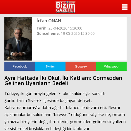
ANASAYFA
İrfan ONAN
KATEGORİLER
Tarih:
23-04-2026 15:30:00
Güncelleme:
19-05-2026 15:39:00
YAZARLAR
ANKETLER
FOTO GALERİ
Facebook
Twitter
Google+
Whatsapp
Aynı Haftada İki Okul, İki Katliam: Görmezden
VİDEO GALERİ
Gelinen Uyarıların Bedeli
Türkiye, iki gün arayla gelen iki okul saldırısıyla sarsıldı.
KÜNYE
Şanlıurfa’nın Siverek ilçesinde başlayan dehşet,
Kahramanmaraş’ta daha ağır bir bilanço ile devam etti. Resmî
İLETİŞİM
açıklamalar bu saldırıların “bireysel” olduğunu söylese de, ortada
yalnızca bireylerin değil; ihmallerin, görmezden gelinen sinyallerin
ve sistemsel boşlukların birleştiği bir tablo var.