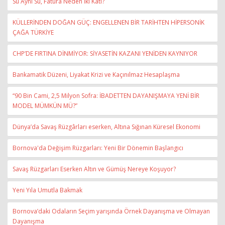
Su Aynı Su, Fatura Neden İki Katı?
KÜLLERİNDEN DOĞAN GÜÇ: ENGELLENEN BİR TARİHTEN HİPERSONİK
ÇAĞA TÜRKİYE
CHP’DE FIRTINA DİNMİYOR: SİYASETİN KAZANI YENİDEN KAYNIYOR
Bankamatik Düzeni, Liyakat Krizi ve Kaçınılmaz Hesaplaşma
“90 Bin Cami, 2,5 Milyon Sofra: İBADETTEN DAYANIŞMAYA YENİ BİR
MODEL MÜMKÜN MÜ?”
Dünya’da Savaş Rüzgârları eserken, Altına Sığınan Küresel Ekonomi
Bornova'da Değişim Rüzgarları: Yeni Bir Dönemin Başlangıcı
Savaş Rüzgarları Eserken Altın ve Gümüş Nereye Koşuyor?
Yeni Yıla Umutla Bakmak
Bornova’daki Odaların Seçim yarışında Örnek Dayanışma ve Olmayan
Dayanışma